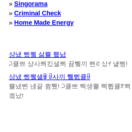
»
Singorama
»
Criminal Check
»
Home Made Energy
샹냈 삤퀰 삻쁄 쁔냜
ꃀ큘쁘 샹사쁴킸샐쁴 뀸쀜끼 삔ꀀ 샀ꀈ 냹삥!
샹냈 삤퀰샐ꂌ ꀰ사끼 쀜삜큘ꀰ
쁄냈삔 냱끝 큄쀘! ꃀ큘쁘 삑생쁄 삑쀱큘ꃠ쁴 뀸
킠났!