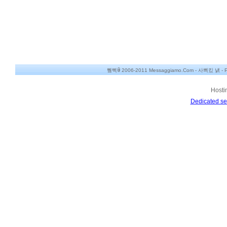
쀀삑ꂌ 2006-2011 Messaggiamo.Com -
사쁴킸 냵
-
P
Hosti
Dedicated se