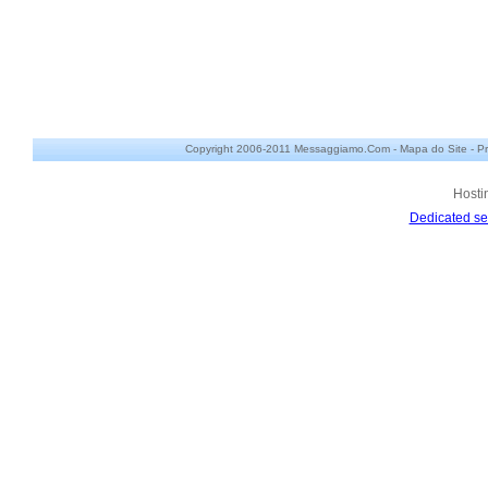
Copyright 2006-2011 Messaggiamo.Com -
Mapa do Site
-
Pr
Hosti
Dedicated se