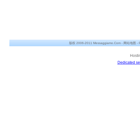
版权 2006-2011 Messaggiamo.Com -
网站地图
-
Hosti
Dedicated se