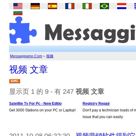
Messaggiamo.Com
»
视频
视频 文章
显示页 1 的 9 - 有 247
视频 文章
Satellite Tv For Pc - New Editio
Registry Repair
Get 3000 Stations on your PC or Laptop!
Don't pay a technician loads of 
issue that you can easily
2011-10-08 06:32:30 -
视频营销软件得到它