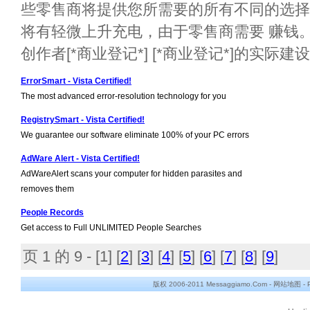
些零售商将提供您所需要的所有不同的选择
将有轻微上升充电，由于零售商需要 赚钱。[*
创作者[*商业登记*] [*商业登记*]的实际建
ErrorSmart - Vista Certified!
The most advanced error-resolution technology for you
RegistrySmart - Vista Certified!
We guarantee our software eliminate 100% of your PC errors
AdWare Alert - Vista Certified!
AdWareAlert scans your computer for hidden parasites and
removes them
People Records
Get access to Full UNLIMITED People Searches
页 1 的 9 - [
1
] [
2
] [
3
] [
4
] [
5
] [
6
] [
7
] [
8
] [
9
]
版权 2006-2011 Messaggiamo.Com -
网站地图
-