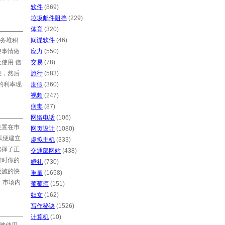
软件
(869)
垃圾邮件阻挡
(229)
体育
(320)
务堆积
间谍软件
(46)
使事情做
应力
(550)
使用 信
交易
(78)
息，然后
旅行
(583)
的利率现
度假
(360)
视频
(247)
病毒
(87)
网络电话
(106)
位置在市
网页设计
(1080)
，以便建立
虚拟主机
(333)
选择了正
交通部网站
(438)
有时你的
婚礼
(730)
设施的快
重量
(1658)
场，市场内
葡萄酒
(151)
妇女
(162)
写作秘诀
(1526)
计算机
(10)