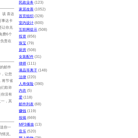
民政业务
(123)
家居改善
(1052)
该 喜达
首页组织
(328)
万事达卡
室内设计
(600)
还让你兑
互联网提示
(508)
免费6个
投资
(856)
将负责在
珠宝
(79)
厨房
(508)
女装配件
(31)
律师
(111)
的邮件
液晶等离子
(148)
件，让您
法律
(220)
，将节省
人寿保险
(390)
他们欺诈
内衣
(5)
是你没有
爱
(118)
之一，其
邮件列表
(68)
赚钱
(119)
按揭
(669)
MP3播放
(13)
送你一
音乐
(520)
的情况。