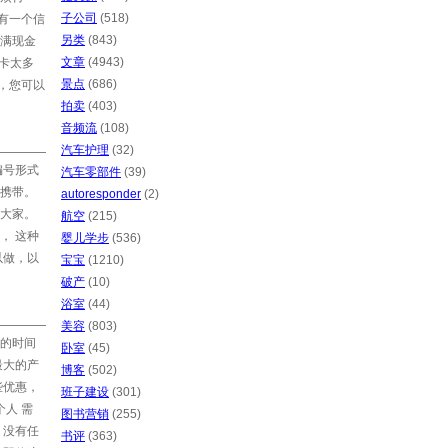
子公司
(518)
有一个信
另类
(843)
满现金
文章
(4943)
卡太多
景点
(686)
，您可以
拍卖
(403)
音频流
(108)
汽车护理
(32)
编号形式
汽车零部件
(39)
携带。
autoresponder
(2)
大家。
航空
(215)
， 这种
婴儿学步
(536)
以做，以
宝宝
(1210)
破产
(10)
浴室
(44)
美容
(803)
的时间
卧室
(45)
最大的产
博客
(502)
些优惠，
班子建设
(301)
人 需
图书营销
(255)
 没有任
书评
(363)