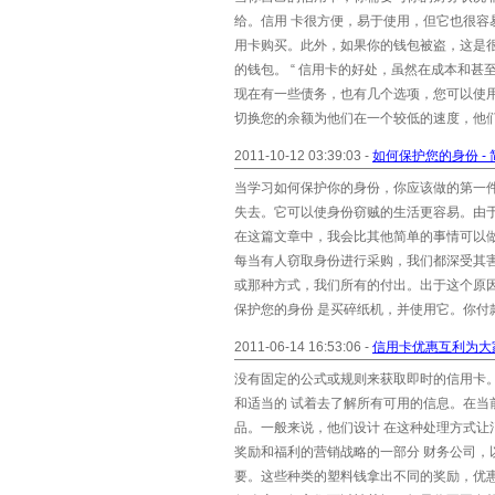
给。信用 卡很方便，易于使用，但它也很容
用卡购买。此外，如果你的钱包被盗，这是
的钱包。 “ 信用卡的好处，虽然在成本和
现在有一些债务，也有几个选项，您可以使用
切换您的余额为他们在一个较低的速度，他们
2011-10-12 03:39:03 -
如何保护您的身份 - 简
当学习如何保护你的身份，你应该做的第一
失去。它可以使身份窃贼的生活更容易。由
在这篇文章中，我会比其他简单的事情可以
每当有人窃取身份进行采购，我们都深受其
或那种方式，我们所有的付出。出于这个原
保护您的身份 是买碎纸机，并使用它。你付
2011-06-14 16:53:06 -
信用卡优惠互利为大
没有固定的公式或规则来获取即时的信用卡
和适当的 试着去了解所有可用的信息。在
品。一般来说，他们设计 在这种处理方式
奖励和福利的营销战略的一部分 财务公司，
要。这些种类的塑料钱拿出不同的奖励，优