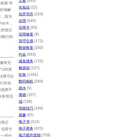
文案
(553)
临着 同
化妆品
(22)
好地解
创意写作
(224)
要，因为
信用
(545)
sa卡，
信用卡
(63)
这些借记
信用修复
(9)
到银行的
货币交易
(172)
数据恢复
(200)
约会
(543)
减免债务
(725)
服务完
糖尿病
(127)
100英
饮食
(1181)
 法规可以
数码相机
(284)
们永远
跳水
(5)
而选择不
离婚
(157)
许多情况
域
(156)
驾驶技巧
(169)
易趣
(87)
电子书
(214)
与借记
电子商务
(423)
，信用卡
电子邮件营销
(759)
让一些付