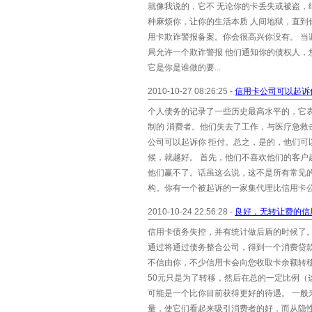
就像我说的，它不 无论你的卡丢失或被盗
种麻烦你，让你的生活本质 人间地狱，直
用卡欺诈警报备案。你会很高兴你没有。 
局允许一个欺诈警报 他们通知你的债权人
它是你是谁做的要...
2010-10-27 08:26:25 -
信用卡公司可以起诉
个人债务的记录了一些历史最高水平的，它
制的 消费者。他们失去了工作，与医疗急
公司可以起诉你 拒付。总之，是的，他们可
候，就越好。 首先，他们不喜欢他们的客户
他们赢不了。话虽这么说，这不是所有常见
构。你有一个被起诉的一家集代理比信用卡公
2010-10-24 22:56:28 -
良好，无转让费的信
信用卡债务失控，并有统计做后盾的时候了
通过将通过债务整合公司，得到一个消费贷款
不信由你，不少信用卡会向您收取卡余额转
50元只是为了转移，然后在总的一定比例（
可能是一个比你目前获得更好的待遇。 一般
量，使它们看起来吸引消费者的好，而从隐