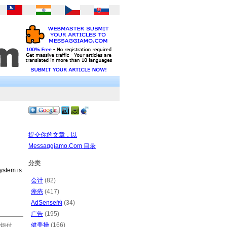
提交你的文章，以
Messaggiamo.Com 目录
分类
system is
会计
(82)
痤疮
(417)
AdSense的
(34)
广告
(195)
健美操
(166)
烦付