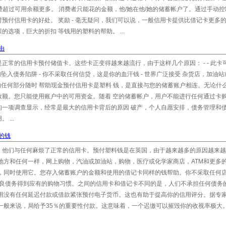
花费超过可用余额更多。 消费者只能花的金额，他/她在他/她的储蓄帐户了。通过手动
预付信用卡的好处。 奖励 - 毫无疑问，我们可以说，一般信用卡提供比借记卡更多
选项，巨大的折扣 等钱用的塑料的帮助。 ...
由
常的信用卡预付储值卡。这些卡正变得越来越流行，由于这样几个原因： - - 此卡可
坠入债务陷阱 - 你不采取任何信贷，这是你的血汗钱 - 世界广泛接受 杂货店，加油
界的任何部分随时 帮助现金预付信用卡是塑料 钱，是直接与您的储蓄账户相连。无论什
数额。您只能使用账户中的可用资金。随着 空的储蓄帐户，用户不能进行任何通过卡
的一项调查显示，经常是最大的信用卡背后的原因 破产，个人自愿安排，债务管理和
...
的钱
，他们与任何麻烦了正常的信用卡。预付塑料钱是在英国，由于越来越多的原因越来越
地方和任何一样，网上购物，汽油或加油站，购物，医疗或化学家商店，ATM和更多
题，同时使用它。您存入储蓄账户的金额和使用的借记卡同样的钱帮助。你不采取任何
不良债务得到应有的购物习惯。之间的信用卡和借记卡不同的是，人们不承担任何债务
使用没有任何延迟付款或借款紧张预付电子货币。这也有助于提高你的信用评分。据专
一般来说，局给予35％的重要性付款。这意味着，一个迟缴可以摧毁你的收视率极大。