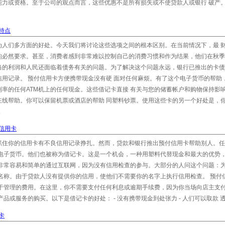
能力或资格。至于公司的观点而言，这些优惠不是所有损失或不使贷款人或银行 破产
特点
为人们多方面的好处。今天我们将讨论这些选项之间的根本区别。在当前情况下，最 
的必然要求。甚至，消费者感到非常难以控制自己的消费习惯和作为结果，他们在秋季
当的利润和人民还面临着债务有关的问题。为了解决这个问题永远，银行已推出的卡债
用记录。 预付信用卡方便携带现金没有硬 面对任何麻烦。有了这个电子货币的帮助
率的任何ATM机上的任何现金。这些借记卡直接 有关与您的储蓄帐户和购物保持影
在线帮助。你可以保留机票或酒店的帮助 同塑料钞票。使用这些卡的另一个好处是，
.
信用卡
抓住你的信用卡有不良信用记录挣扎。然而，贷款和银行推出预付信用卡帮助别人。任
管电子货币。他们也被称为借记卡。这是一个机会，一种用塑料代替现金和最大的优势
是非常容易和简单的通过互联网，因为没有信用检查的参与。大部分的人问这个问题：
名称。由于贷款人没有提供你的信用，使他们不需要你的名字上执行信用检查。 预付
利于管理的费用。在这里，你不需要支付任何利息或逾期手续费，因为你当场向店主支
或服务的购买。以下是借记卡的好处： - 没有携带现金到处张力 - 人们可以取款 透.
卡