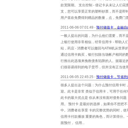
款宽限期。 支出控制 - 借记卡从未让人们
支，您可以享受正常的塑料钞票，而不是即时
用户喜欢免费得到赠品的数量，点，免费门票的
2011-06-06 07:01:49 -
预付储值卡，金融自
一般人提出的问题，为什么他们需要，而不是正
上银行使用非常相似，经常信用卡 - 帮助人们
站，药店 - 消费者可以撤回与ATM机从世
通过信用卡购买，银行扣除当场帐户相同的
行推出此选项来挽救债务陷阱的人。据最近
们很容易得到的电子货币，但并没有正当使用。 
2011-06-05 22:45:25 -
预付储值卡，节省您
很多人提出这个问题：为什么预付信用卡时
迎。此卡是非常 类似于信用卡，可用于任何
此卡的最大优点是 你从来没有面对债务问
用。 预付卡 是最好的选择，如果你不想把
中。消费者在享受 卡的完整优势的同时，
信用卡付款播放 重要的角色，而计算得分。
面预付， 信用...