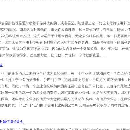
即使是那些谁是通常很善于保持债务的，或者是至少能够跟上它，发现未付的信用卡债
法控制的情况。如果这听起来像你，那么你应该知道，这不是你的错，有事情可以做，
那么你应该停止挖掘。这完全适用于信用卡债务。无论多么糟糕的是，第一步是要停止
的，因为未支付信用卡债务有下列多年讨厌的方式在你身边。 如果你有很多卡的高利
所帮助。这是为'巩固'着称的过程，因为你是合并成一个数笔款项。这个想法是，较低
体付款要低得多。这也更方便，使比数，并保持一个付款的轨道。 ...
较
。不同的企业涌现出来的竞争已成为真的很难。每一个企业主 正试图建立一个自己的
由于业务的信用卡。 [ *巴* ] [ *巴* ]这是非常必须有一个良好的 商务信用卡
的市场。因此，作为一个企业老板成为你的责任进行业务信用卡 比较，以确保您最终
的比较一定要考虑一个为您提供的支持，您的支出 商业公司。这是至关重要的，因为
入困境。还应考虑该业务的信用卡为您提供最好的奖励和 奖励。有信用卡业务，提供
的。 [ *巴* ] [ *巴* ]由于信用卡业务的公司可以 总是帮助您获得了同样的立
欺骗信用卡命令