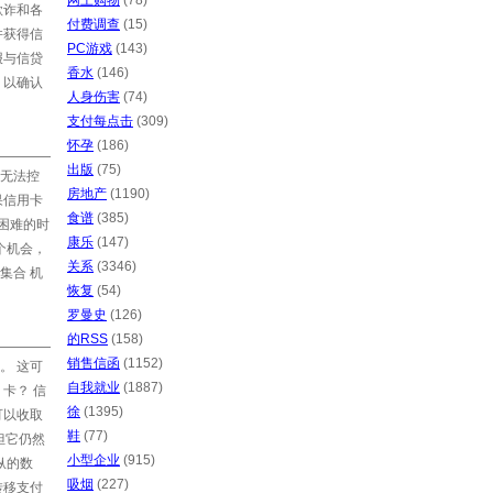
网上购物
(78)
欺诈和各
付费调查
(15)
并获得信
PC游戏
(143)
报与信贷
香水
(146)
，以确认
人身伤害
(74)
支付每点击
(309)
怀孕
(186)
出版
(75)
无法控
房地产
(1190)
果信用卡
食谱
(385)
困难的时
康乐
(147)
个机会，
关系
(3346)
集合 机
恢复
(54)
罗曼史
(126)
的RSS
(158)
销售信函
(1152)
。 这可
自我就业
(1887)
卡？ 信
徐
(1395)
可以收取
鞋
(77)
但它仍然
小型企业
(915)
纵的数
吸烟
(227)
转移支付