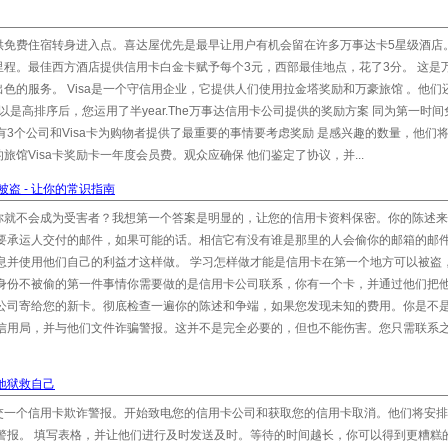
免费住宿转身进入点。喜达屋优先是最早让用户有机会留在许多万事达卡5星级酒店。
程。最佳西方酒店提供信用卡白金卡赋予每个3元，西部最佳地点，花了3分。 这是
色的服务。 Visa是一个守信用企业，它提供人们使用拉金塔奖励和万豪旅馆 。他们
点可以是高排序后，您运用了半year.The万事达信用卡公司提供的奖励方案 同为第一时间
有3个公司和Visa卡为购物者提供了最重要的事情要考虑奖励 是感兴趣的数量，他们
馆Visa卡奖励卡一年度会员费。观众应确保 他们鉴定了协议，并...
盗 - 让你的常识指南
你就不会成为受害者？我想第一个答案是明显的，让您的信用卡资料保密。你的陈述来
只要承运人交付的邮件，如果可能的话。相信它有没有谁是那里的人会偷你的邮箱的邮
息并使用他们自己的利益才这样做。 学习怎样做才能是信用卡在第一个地方可以被盗
的身份不被偷的第一件事情你需要做的是信用卡公司联系，你有一个卡，并通过他们把
卡公司寄给您的新卡。彻底检查一遍你的陈述和争端，如果您发现未知的费用。你是不
方信用局，并与他们文件诈骗警报。这并不是完全必要的，但也不能伤害。您只需联系
纯地狱救自己
交一个信用卡欺诈警报。开始致电您的信用卡公司和获取您的信用卡取消。他们将安排
警报。 填写表格，并让他们进行及时发送及时。等待的时间越长，你可以得到更糟糕