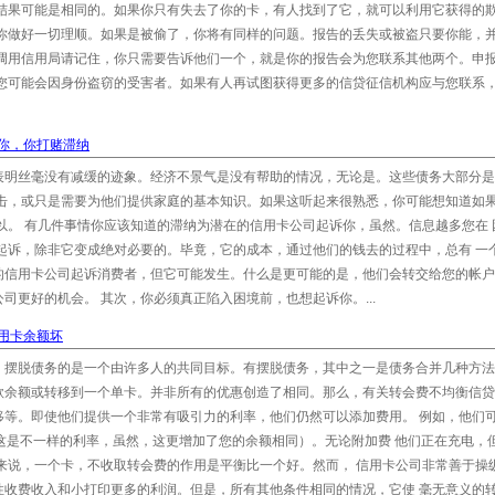
，结果可能是相同的。如果你只有失去了你的卡，有人找到了它，就可以利用它获得的
到你做好一切理顺。如果是被偷了，你将有同样的问题。报告的丢失或被盗只要你能，
当调用信用局请记住，你只需要告诉他们一个，就是你的报告会为您联系其他两个。申
，您可能会因身份盗窃的受害者。如果有人再试图获得更多的信贷征信机构应与您联系
你，你打赌滞纳
表明丝毫没有减缓的迹象。经济不景气是没有帮助的情况，无论是。这些债务大部分是
救击，或只是需要为他们提供家庭的基本知识。如果这听起来很熟悉，你可能想知道如
以。 有几件事情你应该知道的滞纳为潜在的信用卡公司起诉你，虽然。信息越多您在 
起诉，除非它变成绝对必要的。毕竟，它的成本，通过他们的钱去的过程中，总有 一
的信用卡公司起诉消费者，但它可能发生。什么是更可能的是，他们会转交给您的帐户
司更好的机会。 其次，你必须真正陷入困境前，也想起诉你。...
用卡余额坏
。摆脱债务的是一个由许多人的共同目标。有摆脱债务，其中之一是债务合并几种方法
余额或转移到一个单卡。并非所有的优惠创造了相同。那么，有关转会费不均衡信贷 
移等。即使他们提供一个非常有吸引力的利率，他们仍然可以添加费用。 例如，他们
这是不一样的利率，虽然，这更增加了您的余额相同）。无论附加费 他们正在充电，
来说，一个卡，不收取转会费的作用是平衡比一个好。然而， 信用卡公司非常善于操
性收费收入和小打印更多的利润。但是，所有其他条件相同的情况，它使 毫无意义的