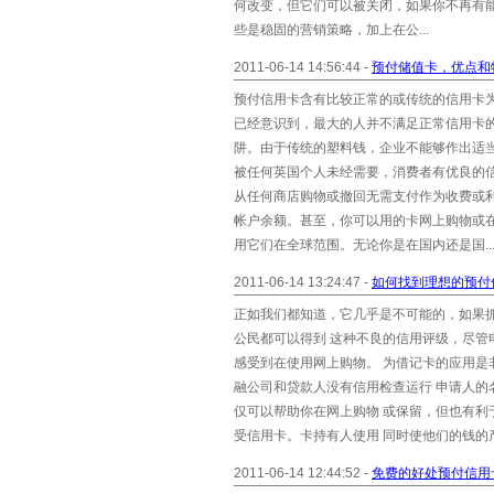
何改变，但它们可以被关闭，如果你不再有
些是稳固的营销策略，加上在公...
2011-06-14 14:56:44 -
预付储值卡，优点和
预付信用卡含有比较正常的或传统的信用卡
已经意识到，最大的人并不满足正常信用卡
阱。由于传统的塑料钱，企业不能够作出适
被任何英国个人未经需要，消费者有优良的信
从任何商店购物或撤回无需支付作为收费或利
帐户余额。甚至，你可以用的卡网上购物或
用它们在全球范围。无论你是在国内还是国..
2011-06-14 13:24:47 -
如何找到理想的预付
正如我们都知道，它几乎是不可能的，如果
公民都可以得到 这种不良的信用评级，尽
感受到在使用网上购物。 为借记卡的应用
融公司和贷款人没有信用检查运行 申请人的
仅可以帮助你在网上购物 或保留，但也有
受信用卡。卡持有人使用 同时使他们的钱的产品
2011-06-14 12:44:52 -
免费的好处预付信用