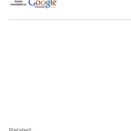
Related: