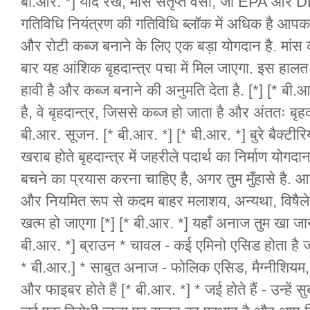
बी.आर. *] याद रखें, मांस संतृप्त वसा, जो EPA और DH
गतिविधि नियंत्रण की गतिविधि ब्लॉक में अधिक है आपका 
और रोटी कब्ज बनाने के लिए एक बड़ा योगदान है. मांस क
बार यह आंशिक बृहदान्त्र पचा में मिल जाएगा. इस हालत 
हावी है और कब्ज बनाने की अनुमति देता है. [*] [* बी
है, वे बृहदान्त्र, जिससे कब्ज हो जाता है और अंततः बृहद
बी.आर. सूजन. [* बी.आर. *] [* बी.आर. *] बुरे बैक्टीर
खराब होते बृहदान्त्र में जहरीले पदार्थ का निर्माण योगद
बचने का प्रयास करना चाहिए है, अगर तुम मुँहासे है. आप
और नियमित रूप से कदम बाहर मलाशय, अन्यथा, विषैले प
खत्म हो जाएगा [*] [* बी.आर. *] यहाँ अनाज तुम खा जा
बी.आर. *] ब्राउन * चावल - कई एमिनो एसिड होता है जो त
* बी.आर.] * साबुत अनाज - फोलिक एसिड, मैग्नीशियम
और फाइबर होते हैं [* बी.आर. *] * जई होते हैं - उन्हे