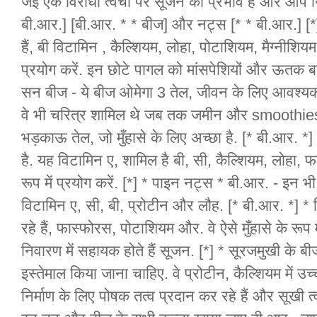
जई एक विरोधी त्वचा पर सूजन का प्रभाव है और आप नि
बी.आर.] [बी.आर. * * बीज] और नट्स [* * बी.आर.] [*] 
हैं, बी विटामिन , कैल्शियम, लोहा, पोटाशियम, मैग्नीशियम,
प्रयोग करें. इन छोटे पागल को मांसपेशियों और ऊतक बन
सन बीज - ये बीज ओमेगा 3 तेल, जीवन के लिए आवश्यक त
वे भी चरित्र शामिल थे जब तक जमीन और smoothies म
भड़काऊ तेल, जो मुँहासे के लिए अच्छा है. [* बी.आर. *]
है. यह विटामिन ए, शामिल है बी, सी, कैल्शियम, लोहा, फ
रूप में प्रयोग करें. [*] * पाइन नट्स * बी.आर. - इन भी स
विटामिन ए, सी, बी, प्रोटीन और लौह. [* बी.आर. *] * तिल
रहे हैं, फास्फोरस, पोटाशियम और. वे ऐसे मुँहासे के रूप म
निवारण में सहायक होते हैं सूजन. [*] * सूरजमुखी के बीज
इस्तेमाल किया जाना चाहिए. वे प्रोटीन, कैल्शियम में उच्
निर्माण के लिए पोषक तत्व प्रदान कर रहे हैं और सूखी त्