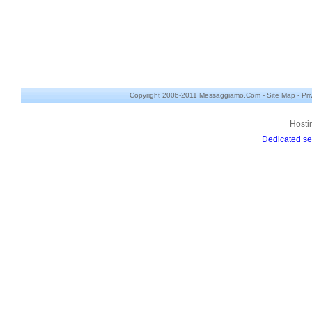
Copyright 2006-2011 Messaggiamo.Com -
Site Map
-
Pri
Hosti
Dedicated se