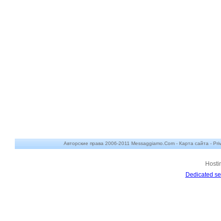
Авторские права 2006-2011 Messaggiamo.Com -
Карта сайта
-
Pri
Hosti
Dedicated se