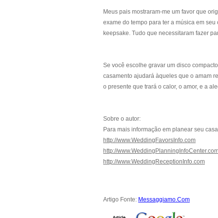
Meus pais mostraram-me um favor que orig
exame do tempo para ter a música em seu
keepsake. Tudo que necessitaram fazer para
Se você escolhe gravar um disco compacto 
casamento ajudará àqueles que o amam rec
o presente que trará o calor, o amor, e a al
Sobre o autor:
Para mais informação em planear seu casame
http://www.WeddingFavorsInfo.com
http://www.WeddingPlanningInfoCenter.co
http://www.WeddingReceptionInfo.com
Artigo Fonte:
Messaggiamo.Com