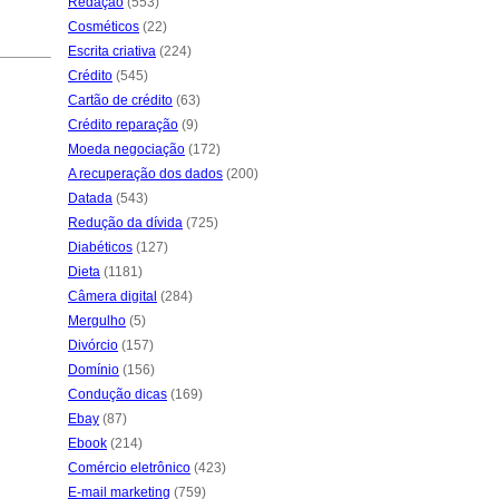
Redação
(553)
Cosméticos
(22)
Escrita criativa
(224)
Crédito
(545)
Cartão de crédito
(63)
Crédito reparação
(9)
Moeda negociação
(172)
A recuperação dos dados
(200)
Datada
(543)
Redução da dívida
(725)
Diabéticos
(127)
Dieta
(1181)
Câmera digital
(284)
Mergulho
(5)
Divórcio
(157)
Domínio
(156)
Condução dicas
(169)
Ebay
(87)
Ebook
(214)
Comércio eletrônico
(423)
E-mail marketing
(759)