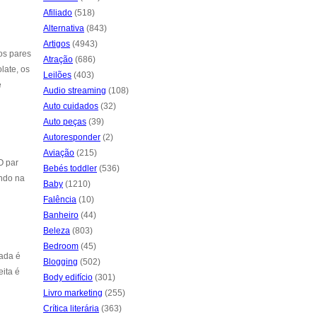
Afiliado
(518)
Alternativa
(843)
Artigos
(4943)
os pares
Atração
(686)
late, os
Leilões
(403)
e
Audio streaming
(108)
Auto cuidados
(32)
Auto peças
(39)
Autoresponder
(2)
Aviação
(215)
O par
Bebés toddler
(536)
ando na
Baby
(1210)
Falência
(10)
Banheiro
(44)
Beleza
(803)
Bedroom
(45)
zada é
Blogging
(502)
ita é
Body edifício
(301)
Livro marketing
(255)
Crítica literária
(363)