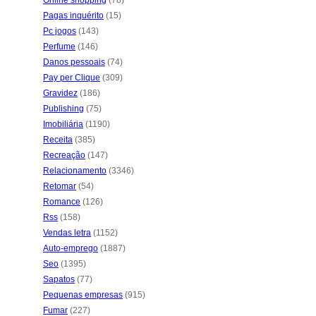
Online shopping
(78)
Pagas inquérito
(15)
Pc jogos
(143)
Perfume
(146)
Danos pessoais
(74)
Pay per Clique
(309)
Gravidez
(186)
Publishing
(75)
Imobiliária
(1190)
Receita
(385)
Recreação
(147)
Relacionamento
(3346)
Retomar
(54)
Romance
(126)
Rss
(158)
Vendas letra
(1152)
Auto-emprego
(1887)
Seo
(1395)
Sapatos
(77)
Pequenas empresas
(915)
Fumar
(227)