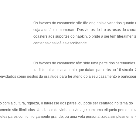
Os favores do casamento são tão originais e variados quanto 
cuja a união comemoram. Dos vidros do tiro às rosas do choco
coasters aos suportes do napkin, o bride a ser têm literalment
centenas das idéias escolher de.
Os favores do casamento têm sido uma parte dos ceremonies
tradicionais do casamento que datam para trás ao 1õ século. 
vidados como gestos da gratitude para ter atendido a seu casamento e particip
 com a cultura, riqueza, o interesse dos pares, ou pode ser centrado no tema do
amento são ilimitadas. Um frasco do vinho do vintage com uma etiqueta personali
eles pares com um orçamento grande, ou uma vela personalizada simplesmente fe