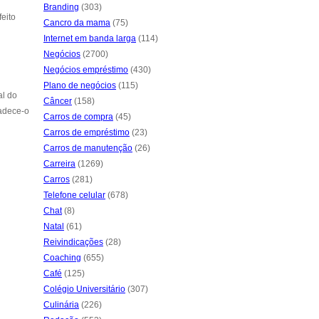
Branding
(303)
eito
Cancro da mama
(75)
Internet em banda larga
(114)
Negócios
(2700)
Negócios empréstimo
(430)
Plano de negócios
(115)
al do
Câncer
(158)
adece-o
Carros de compra
(45)
Carros de empréstimo
(23)
Carros de manutenção
(26)
Carreira
(1269)
Carros
(281)
Telefone celular
(678)
Chat
(8)
Natal
(61)
Reivindicações
(28)
Coaching
(655)
Café
(125)
Colégio Universitário
(307)
Culinária
(226)