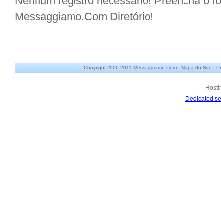
Nenhum registro necessário! Preencha o for
Messaggiamo.Com Diretório!
Copyright 2006-2011 Messaggiamo.Com -
Mapa do Site
-
Pr
Hosti
Dedicated se