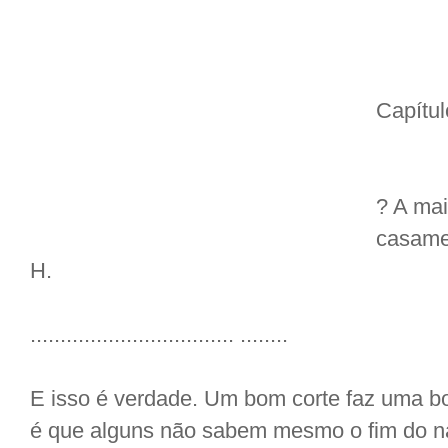
Capítul
? A mai
casame
H.
.................................. ........
E isso é verdade. Um bom corte faz uma 
é que alguns não sabem mesmo o fim do n