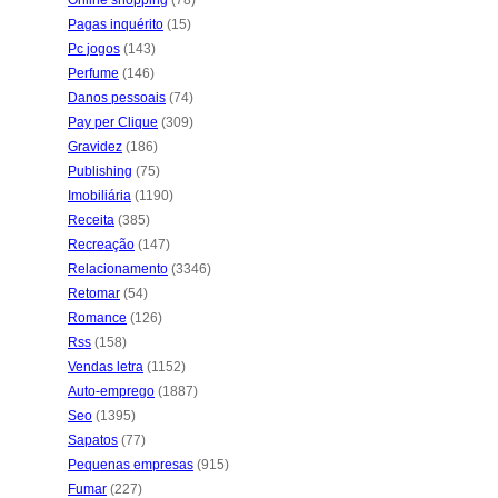
Online shopping
(78)
Pagas inquérito
(15)
Pc jogos
(143)
Perfume
(146)
Danos pessoais
(74)
Pay per Clique
(309)
Gravidez
(186)
Publishing
(75)
Imobiliária
(1190)
Receita
(385)
Recreação
(147)
Relacionamento
(3346)
Retomar
(54)
Romance
(126)
Rss
(158)
Vendas letra
(1152)
Auto-emprego
(1887)
Seo
(1395)
Sapatos
(77)
Pequenas empresas
(915)
Fumar
(227)