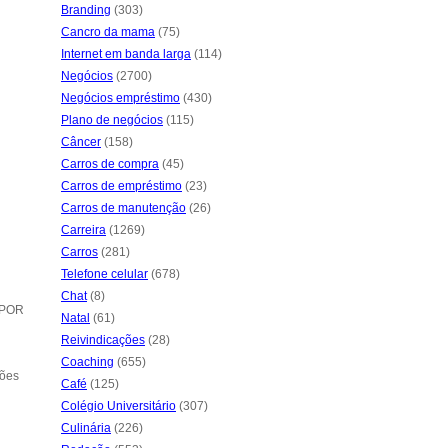
Branding
(303)
Cancro da mama
(75)
Internet em banda larga
(114)
Negócios
(2700)
Negócios empréstimo
(430)
Plano de negócios
(115)
Câncer
(158)
Carros de compra
(45)
Carros de empréstimo
(23)
Carros de manutenção
(26)
Carreira
(1269)
Carros
(281)
Telefone celular
(678)
Chat
(8)
 POR
Natal
(61)
Reivindicações
(28)
Coaching
(655)
ções
Café
(125)
Colégio Universitário
(307)
Culinária
(226)