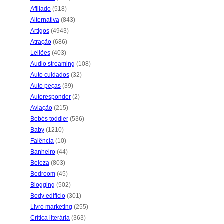
Afiliado
(518)
Alternativa
(843)
Artigos
(4943)
Atração
(686)
Leilões
(403)
Audio streaming
(108)
Auto cuidados
(32)
Auto peças
(39)
Autoresponder
(2)
Aviação
(215)
Bebés toddler
(536)
Baby
(1210)
Falência
(10)
Banheiro
(44)
Beleza
(803)
Bedroom
(45)
Blogging
(502)
Body edifício
(301)
Livro marketing
(255)
Crítica literária
(363)