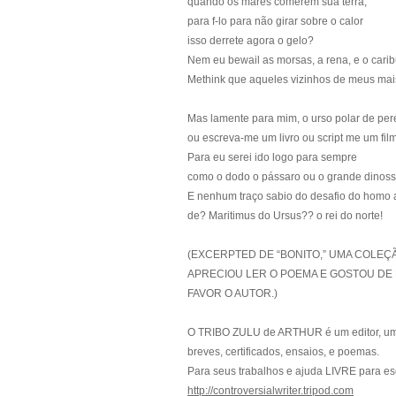
quando os mares comerem sua terra;
para f-lo para não girar sobre o calor
isso derrete agora o gelo?
Nem eu bewail as morsas, a rena, e o carib
Methink que aqueles vizinhos de meus mais
Mas lamente para mim, o urso polar de per
ou escreva-me um livro ou script me um fil
Para eu serei ido logo para sempre
como o dodo o pássaro ou o grande dinoss
E nenhum traço sabio do desafio do homo 
de? Maritimus do Ursus?? o rei do norte!
(EXCERPTED DE “BONITO,” UMA COLEÇÃ
APRECIOU LER O POEMA E GOSTOU DE 
FAVOR O AUTOR.)
O TRIBO ZULU de ARTHUR é um editor, um r
breves, certificados, ensaios, e poemas.
Para seus trabalhos e ajuda LIVRE para es
http://controversialwriter.tripod.com