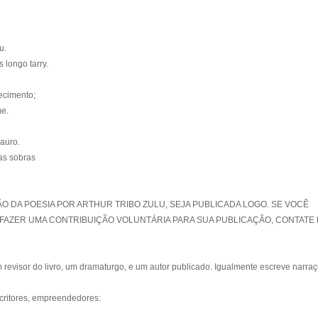
u.
 longo tarry.
ecimento;
me.
auro.
as sobras
O DA POESIA POR ARTHUR TRIBO ZULU, SEJA PUBLICADA LOGO. SE VOCÊ
FAZER UMA CONTRIBUIÇÃO VOLUNTÁRIA PARA SUA PUBLICAÇÃO, CONTATE
evisor do livro, um dramaturgo, e um autor publicado. Igualmente escreve narra
critores, empreendedores: