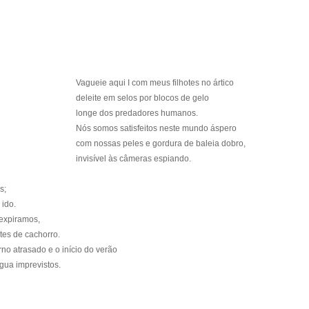
Vagueie aqui I com meus filhotes no ártico
deleite em selos por blocos de gelo
longe dos predadores humanos.
Nós somos satisfeitos neste mundo áspero
com nossas peles e gordura de baleia dobro,
invisível às câmeras espiando.
s;
ido.
expiramos,
tes de cachorro.
no atrasado e o início do verão
ua imprevistos.