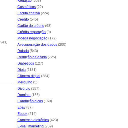
Redação
(553)
Cosméticos
(22)
Escrita criativa
(224)
Crédito
(545)
Cartão de crédito
(63)
Crédito reparação
(9)
Moeda negociação
(172)
eves,
A recuperação dos dados
(200)
Datada
(543)
Redução da dívida
(725)
Diabéticos
(127)
Dieta
(1181)
Câmera digital
(284)
Mergulho
(5)
Divórcio
(157)
Domínio
(156)
Condução dicas
(169)
Ebay
(87)
Ebook
(214)
Comércio eletrônico
(423)
E-mail marketing
(759)