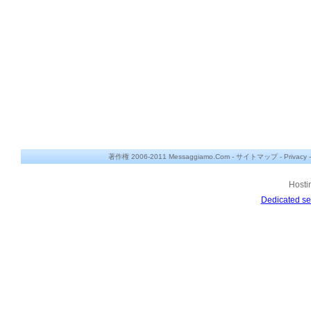
著作権 2006-2011 Messaggiamo.Com -
サイトマップ
-
Privacy
Hosti
Dedicated se