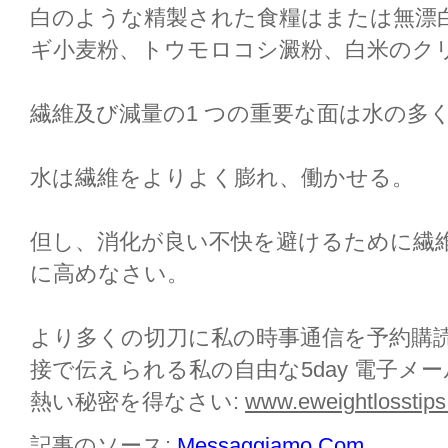
白のような精製された食糧はまたは無漂白
ギ小麦粉、トウモロコシ澱粉、白米のクリームflo
繊維及び減量の1 つの重要な面は水の多
水は繊維をよりよく膨れ、働かせる。
但し、消化が良い不快を避けるために繊
に高めなさい。
より多くの切刀に私の時事通信を予約購読に
接で伝えられる私の自由な5day 電子メール
熱い秘密を得なさい:
www.eweightlosstip
記事のソース:
Messaggiamo.Com