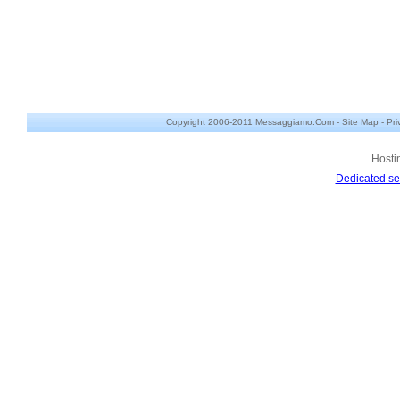
Copyright 2006-2011 Messaggiamo.Com -
Site Map
-
Pri
Hosti
Dedicated se