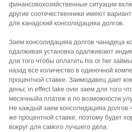
финансовохозяйственные ситуации вклю
другие соотечественники имеют вариан
для канадский консолидацияа долгов.
Заем консолидацияа долгов чанадеца ко
одалживая установка одалживают индив
для того чтобы оплатить his or her займ
назад все количество в одиночной компе
процентной ставке. Заимодавец дает к
деньг, in effect take over заем для того 
месячныйа платеж и по возможности улу
Не каждый заем консолидацияа долгов 
же процентной ставке, поэтому будет х
вокруг для самого лучшего дела.