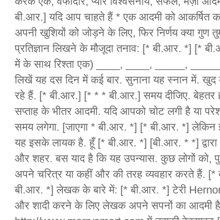
करके एक, वफादार, प्यार विश्वसनीय, सफल, मज़ा आदमी
बी.आर.] यदि आप चाहते हैं * एक आदमी को आकर्षित करने 
अपनी खुशियों को जोड़ने के लिए, फिर निर्णय क्या गुण तु
प्रतिज्ञान लिखने के मौजूदा तनाव: [* बी.आर. *] [* बी.आ
में के साथ रिश्ता एक) ____, ____, _____, ______
लिखें यह दस दिन में कई बार. सुनाना यह स्नान में. खुद को
रहे हैं. [* बी.आर.] [* * * बी.आर.] समय दीजिए. बेहतर
सप्ताह के भीतर आदमी. यदि आपको चोट लगी है या परेश
समय लगेगा. [जाएगा * बी.आर. *] [* बी.आर. *] लेकिन इसे
यह इसके लायक है. हूँ [* बी.आर. *] [बी.आर. * *] द्वारा 
और शहर. बस याद है कि यह उपन्यास. कुछ लोगों को, पुरु
अपने चरित्र या कहीं और की तरह व्यवहार करते हैं. [* 
बी.आर. *] लेखक के बारे में: [* बी.आर. *] टेरी He
और शादी करने के लिए लेखक अपने सपनों का आदमी है.