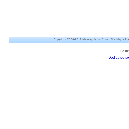
Copyright 2006-2011 Messaggiamo.Com -
Site Map
-
Pri
Hosti
Dedicated se