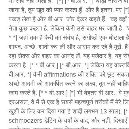
भी सही नहीं मिला है." [*] [* बी.आर. *] थोड़ा नाराज ब
जाना है, तुम खुद को प्यार करता हूँ, और है इतना. पर 
पकड़ लेता है और बी.आर. जोर देकर कहते हैं, "वह वहाँ 
नेता कुछ कहता है, लेकिन कैरी उसे बाहर मर जाती है, "
* *] जहां तक है कैरी का संबंध है, संगोष्ठी एक घोटाला 
शायद. अच्छे, शादी कर ली और आराम कर रहे हैं मुद्दों. है
रहा सेक्स और शहर का आनंद लें. यह मजेदार है. यह रोशनी
करता है. [* * बी.आर.] [* बी.आर. *] लेकिन यह वास्तव
बी.आर. *] कैरी affirmations की शक्ति को छूट सकता 
अच्छे आदमी को आकर्षित करने का लक्ष्य, तुम नहीं चाहिए
काम करते हैं. [* * बी.आर.] [*] भी बेहतर बी.आर., वे मु
दरअसल, वे में से एक है सबसे महत्वपूर्ण तरीकों मैं मेर
खुशी के लिए कर दिया गया है शादी लगभग 13 साल). [* 
schmoozers डेटिंग के वर्षों के बाद, और नहीं, दिखाए