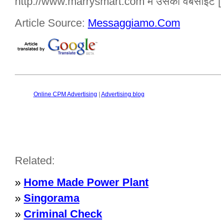
http://www.marrysmart.com में उसकी वेबसाइट [
Article Source:
Messaggiamo.Com
Online CPM Advertising
|
Advertising blog
Related:
»
Home Made Power Plant
»
Singorama
»
Criminal Check