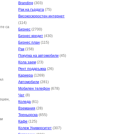
Branding
(303)
Рак на гърдата
(75)
Високоскоростен интернет
(114)
те са
Бизнес
(2700)
Бизнес кредит
(430)
Бизнес план
(115)
Рак
(158)
Покупка на автомобили
(45)
Кола заем
(23)
Рент поддръжка
(26)
Кариера
(1269)
ил
Автомобили
(281)
Мобилен телефон
(678)
Чат
(8)
пешен,
Коледа
(61)
Вземания
(28)
Треньорска
(655)
ви
Кафе
(125)
Колеж Университет
(307)