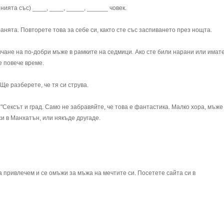
ията със) ____, ____, _____, ______ човек.
банята. Повторете това за себе си, както сте със заспиването през нощта.
чане на по-добри мъже в рамките на седмици. Ако сте били нарани или имат
е повече време.
Ще разберете, че тя си струва.
"Сексът и град. Само не забравяйте, че това е фантастика. Малко хора, мъже
си в Манхатън, или някъде другаде.
а привлечем и се омъжи за мъжа на мечтите си. Посетете сайта си в