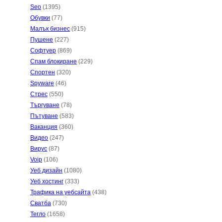
Seo
(1395)
Обувки
(77)
Малък бизнес
(915)
Пушене
(227)
Софтуер
(869)
Спам блокиране
(229)
Спортен
(320)
Spyware
(46)
Стрес
(550)
Търгуване
(78)
Пътуване
(583)
Ваканция
(360)
Видео
(247)
Вирус
(87)
Voip
(106)
Уеб дизайн
(1080)
Уеб хостинг
(333)
Трафика на уебсайта
(438)
Сватба
(730)
Тегло
(1658)