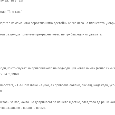
ява: "Тя е там."
де, "Тя е там."
инарът е измама. Има вероятно няма достойни мъже ляво на планетата. Добри
мат за цел да привлече прекрасен човек, не трябва, един от двамата.
тоди, които служат за привличането на подходящия човек за мен (който съм б
и 13 години).
hmoozers, и Не-Показване на Джо, аз привлече лоялни, любящ, надежден, ус
я.
остоен за вас, които ще допринесат за вашето щастие, след това да реши как
утвърждаване в сегашно време: