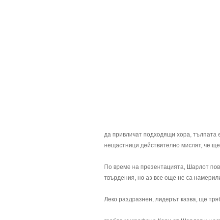
да привличат подходящи хора, тълпата 
нещастници действително мислят, че ще
По време на презентацията, Шарлот повди
твърдения, но аз все още не са намерил
Леко раздразнен, лидерът казва, ще тряб