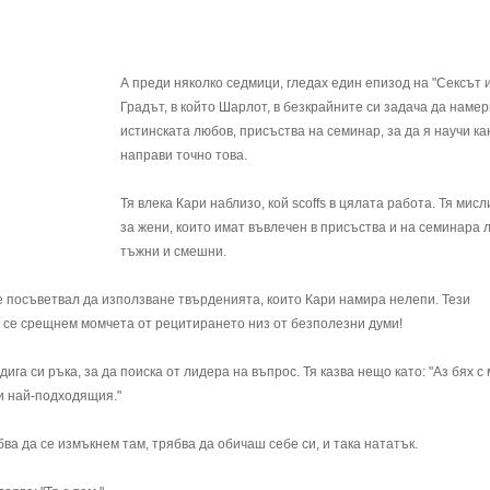
А преди няколко седмици, гледах един епизод на "Сексът 
Градът, в който Шарлот, в безкрайните си задача да намер
истинската любов, присъства на семинар, за да я научи как
направи точно това.
Тя влека Кари наблизо, кой scoffs в цялата работа. Тя мисли
за жени, които имат въвлечен в присъства и на семинара 
тъжни и смешни.
е посъветвал да използване твърденията, които Кари намира нелепи. Тези
 се срещнем момчета от рецитирането низ от безполезни думи!
га си ръка, за да поиска от лидера на въпрос. Тя казва нещо като: "Аз бях с
и най-подходящия."
ва да се измъкнем там, трябва да обичаш себе си, и така нататък.