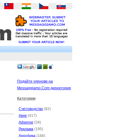
Подайте членове на
Messaggiamo.Com директория
Категории
Счетоводство
(82)
Акне
(417)
Adsense
(34)
Реклама
(195)
Аеробика
(166)