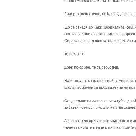
грабва микрофона Кари от Шарлот и насто
Лидерът казва нещо, но Кари удавя я изве
Що се отнася до Кари засегнатите, сем
сключили брак, а останалите са въпроси.
Силата на твърденията, но не съм. Ако и
Те работят.
Дори по-добре, те са свободни.
Наистина, те са едни от най-важните ме
щастливо женен за продължение на почт
След години на запознанства губещи, sc
забавен човек, с помощта на утвърждени
Ако искате да привлечете мъж, който е д
качества искате в един мъж и напишете 