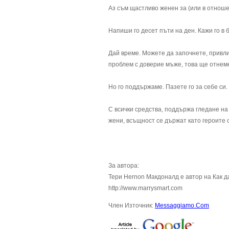
Аз съм щастливо женен за (или в отношен
Напиши го десет пъти на ден. Кажи го в 
Дай време. Можете да започнете, привли
проблем с доверие мъже, това ще отнем
Но го поддържаме. Пазете го за себе си. 
С всички средства, поддържа гледане на 
жени, всъщност се държат като героите 
За автора:
Тери Hernon Макдоналд е автор на Как д
http://www.marrysmart.com
Член Източник:
Messaggiamo.Com