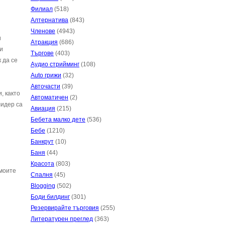
Филиал
(518)
Алтернатива
(843)
Членове
(4943)
и
Атракция
(686)
и
Търгове
(403)
 да се
Аудио стрийминг
(108)
Auto грижи
(32)
Авточасти
(39)
, както
Автоматичен
(2)
лидер са
Авиация
(215)
Бебета малко дете
(536)
Бебе
(1210)
Банкрут
(10)
Баня
(44)
Красота
(803)
 моите
Спалня
(45)
Blogging
(502)
Боди билдинг
(301)
Резервирайте търговия
(255)
Литературен преглед
(363)