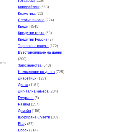
Готварски
(226)
Копирайтинг
(553)
Козметика
(22)
Creative писане
(224)
Кредит
(545)
е
Кредитни карти
(63)
Кредитни Ремонт
(9)
Търговия с валута
(172)
Възстановяване на данни
(200)
 или
Запознанства
(543)
Намаляване на дълга
(725)
Диабетици
(127)
Диета
(1181)
Дигитална камера
(284)
Гмуркане
(5)
Развод
(157)
Домейн
(156)
Шофиране Съвети
(169)
Ebay
(87)
Ebook
(214)