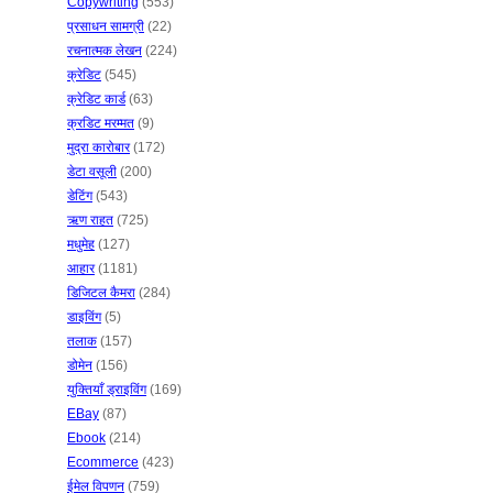
Copywriting
(553)
प्रसाधन सामग्री
(22)
रचनात्मक लेखन
(224)
क्रेडिट
(545)
क्रेडिट कार्ड
(63)
क्रडिट मरम्मत
(9)
मुद्रा कारोबार
(172)
डेटा वसूली
(200)
डेटिंग
(543)
ऋण राहत
(725)
मधुमेह
(127)
आहार
(1181)
डिजिटल कैमरा
(284)
डाइविंग
(5)
तलाक
(157)
डोमेन
(156)
युक्तियाँ ड्राइविंग
(169)
EBay
(87)
Ebook
(214)
Ecommerce
(423)
ईमेल विपणन
(759)