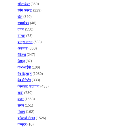
सॉफ्टवेयर
(869)
स्पैम अवरुद्ध
(229)
खेल
(320)
स्पायवेयर
(46)
तनाव
(550)
व्यापार
(78)
यात्रा करना
(583)
अवकाश
(360)
वीडियो
(247)
विषाणु
(87)
वीओआईपी
(106)
वेब डिज़ाइन
(1080)
वेब होस्टिंग
(333)
वेबसाइट यातायात
(438)
शादी
(730)
वजन
(1658)
शराब
(151)
महिला
(162)
युक्तियाँ लेखन
(1526)
कंप्यूटर
(10)