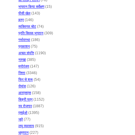
ऑनलाइन शॉपिंग
(78)
भुगतान किया सर्वेक्षण
(15)
पीसी खेल
(143)
इत्र
(146)
व्यक्तिगत चोट
(74)
प्रति क्लिक भुगतान
(309)
गर्भावस्था
(186)
प्रकाशन
(75)
अचल संपत्ति
(1190)
नुस्खा
(385)
मनोरंजन
(147)
रिश्ता
(3346)
फिर से शुरू
(54)
रोमांस
(126)
आरएसएस
(158)
बिक्री पत्र
(1152)
स्व रोजगार
(1887)
एसईओ
(1395)
जूते
(77)
लघु व्यवसाय
(915)
धूम्रपान
(227)