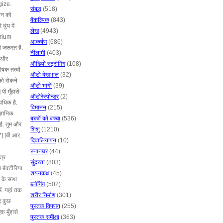
egize.
संबद्ध
(518)
ीवन को
वैकल्पिक
(843)
धुंध में
लेख
(4943)
erium
आकर्षण
(686)
की जरूरत है.
नीलामी
(403)
ा और
ऑडियो स्ट्रीमिंग
(108)
ोषक तत्वों
ऑटो देखभाल
(32)
को रोकने
ऑटो भागों
(39)
पी मुँहासे
ऑटोरेस्पोन्डर
(2)
्यधिक है.
विमानन
(215)
ज्ञानिक
बच्चों को बच्चा
(536)
 है. तुम और
शिशु
(1210)
*] [बी.आर.
दिवालियापन
(10)
स्नानघर
(44)
त्र
सुंदरता
(803)
 बैक्टीरिया
शयनकक्ष
(45)
ं के साथ
ब्लॉगिंग
(502)
ें. यहां तक
शरीर निर्माण
(301)
द कुछ
पुस्तक विपणन
(255)
क मुँहासे
पुस्तक समीक्षा
(363)