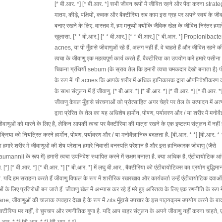
[* बी.आर. *] [* बी.आर. *] सभी जीवन रूपों में जीवित रहने और पैदा करना strat
मातम, कीड़े, पक्षियों, कवक और बैक्टीरिया सब काम इस ग्रह पर अपने स्वयं के ज
बनाए रखने के लिए. वास्तव में, हम मनुष्यों क्योंकि जैविक खेल के जीवित निरंतर हमारे 
खुलासा. [* * बी.आर.] [* * बी.आर.] [* * बी.आर.] [* बी.आर. *] Propionibact
acnes, या पी मुँहासे जीवाणुओं रहे हैं, अलग नहीं हैं. वे चाहते हैं और जीवित रहने 
त्वचा के जीवाणु एक महत्वपूर्ण कार्य करते हैं. बैक्टीरिया का उपयोग करें हमारे पसीन
चिकना ग्रंथियों sebum (के स्राव तेल कि हमारी त्वचा चमकदार देखो बनाता है) प
के रूप में. पी acnes कि आपके शरीर में अधिक हानिकारक द्वारा औपनिवेशीकरण 
के साथ संतुलन में हैं जीवाणु. [* बी.आर. *] [* बी.आर. *] [* बी.आर. *] [* बी.आर. *] 
जीवाणु केवल मुँहासे संरचनाओं को प्रोत्साहित अगर चेहरे पर तेल के उत्पादन में अत
द्वारा प्रेरित के तेल का यह अधिशेष हार्मोन, पोषण, पर्यावरण और / या शरीर में मनोवै
 जीवाणुओं को मारने के लिए है, लेकिन आपकी त्वचा पर बैक्टीरिया की मात्रा रखने के एक इष्टतम संतुलन में नहीं
रिया को नियंत्रित करने हार्मोन, पोषण, पर्यावरण और / या मनोवैज्ञानिक बदलता है. [बी.आर. * *] [बी.आर. * 
ारा हमारे शरीर में जीवाणुओं की शेष परेशान हमारे निवासी वनस्पति परेशान है और इस हानिकारक जीवाणु (जैसे
के रूप में) हमारी त्वचा उपनिवेश स्थापित करने में सक्षम बनाता है. क्या अधिक है, एंटीबायोटिक आं
] [* बी.आर. *] [* बी.आर. *] [* बी.आर. *] में लघु बी.आर., बैक्टीरिया को एंटीबायोटिक्स का प्रयोग बुद्धिमान
 यदि हम सराहना करते हैं जीवाणु विफल के रूप में शारीरिक रखरखाव और कार्यकर्ता उन्हें एंटीबायोटिक दवाओ
लिए प्रतिरोधी बन जाते हैं. जीवाणु खेल में अभ्यास कर रहे हैं मरे हुए अस्तित्व के लिए एक रणनीति के रूप म
ne, जीवाणुओं की चालाक व्यवहार देखा है के रूप में zits मुँहासे उपचार के इस पाठ्यक्रम उपयोग करने के बा
क्टीरिया मर नहीं, वे चुपचाप और रणनीतिक गुणा है. यदि आप बाहर संतुलन के अपने जीवाणु नहीं करना चाहते, ए