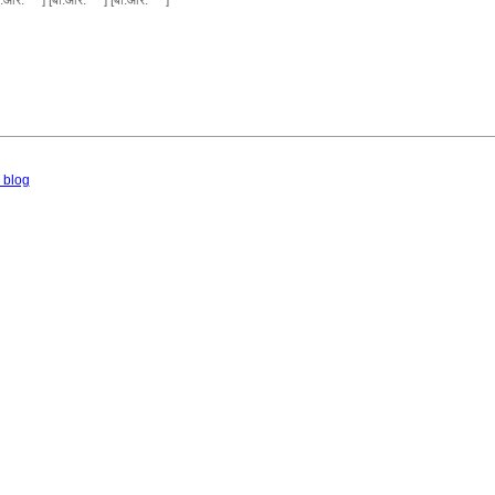
ी.आर. * *] [बी.आर. * *] [बी.आर. * *]
 blog