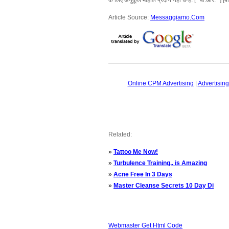
के लिए अनुकूल माहौल प्रदान नहीं उन्हें. [* बी.आर. *] [ब
Article Source:
Messaggiamo.Com
Online CPM Advertising
|
Advertising
Related:
»
Tattoo Me Now!
»
Turbulence Training.. is Amazing
»
Acne Free In 3 Days
»
Master Cleanse Secrets 10 Day Di
Webmaster Get Html Code