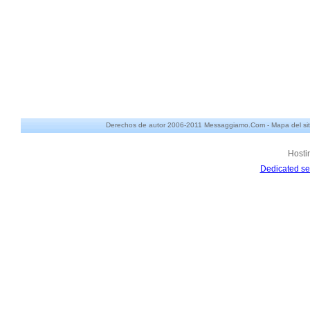
Derechos de autor 2006-2011 Messaggiamo.Com -
Mapa del sit
Hosti
Dedicated se