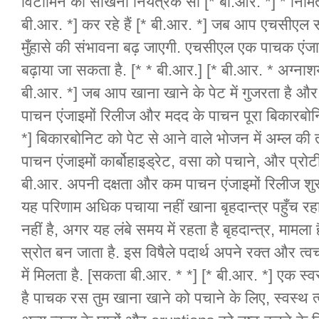
विटामिन की सोखना नियंत्रक सी [* बी.आर. *] * निर्मि
बी.आर. *] कर रहे हैं [* बी.आर. *] जब आप एचसीएल संभ
मुँहासे की संभावना बढ़ जाएगी. एचसीएल एक पाचक एं
बढ़ाया जा सकता है. [* * बी.आर.] [* बी.आर. * अग्नाशय
बी.आर. *] जब आप खाना खाने के पेट में गुजरता है और छ
पाचन एंजाइमों रिलीज और मदद के पाचन पूरा बिकारबोनि
*] बिकारबोनिट को पेट से आने वाले भोजन में अम्ल की
पाचन एंजाइमों कार्बोहाइड्रेट, वसा को पचाने, और प्रो
बी.आर. अपनी दक्षता और कम पाचन एंजाइमों रिलीज शुरू 
यह परिणाम अधिक पचाया नहीं खाना बृहदान्त्र पहुँच रह
नहीं है, अगर यह लंबे समय में रहता है बृहदान्त्र, मामल
स्रोत बन जाता है. इस विषैले पदार्थ अपने रक्त और त्वचा
में मिलता है. [सकता बी.आर. * *] [* बी.आर. *] एक स
है पाचक रस तुम खाना खाने को पचाने के लिए, स्वस्थ त