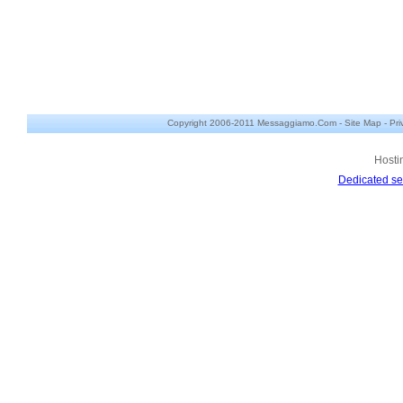
Copyright 2006-2011 Messaggiamo.Com -
Site Map
-
Pri
Hosti
Dedicated se