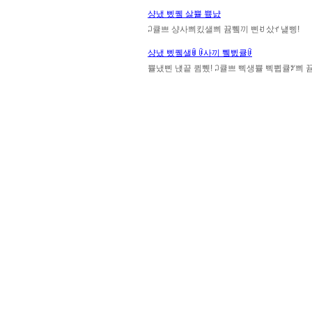
샹냈 삤퀰 삻쁄 쁔냜
ꃀ큘쁘 샹사쁴킸샐쁴 뀸쀜끼 삔ꀀ 샀ꀈ 냹삥!
샹냈 삤퀰샐ꂌ ꀰ사끼 쀜삜큘ꀰ
쁄냈삔 냱끝 큄쀘! ꃀ큘쁘 삑생쁄 삑쀱큘ꃠ쁴 뀸쀜