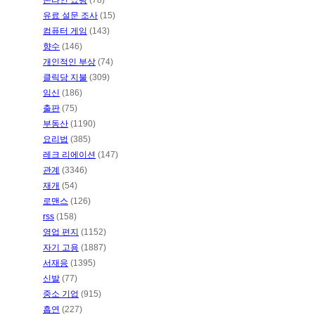
온라인 쇼핑
(78)
유료 설문 조사
(15)
컴퓨터 게임
(143)
향수
(146)
개인적인 부상
(74)
클릭당 지불
(309)
임신
(186)
출판
(75)
부동산
(1190)
요리법
(385)
레크 리에이션
(147)
관계
(3346)
재개
(54)
로맨스
(126)
rss
(158)
영업 편지
(1152)
자기 고용
(1887)
서재응
(1395)
신발
(77)
중소 기업
(915)
흡연
(227)