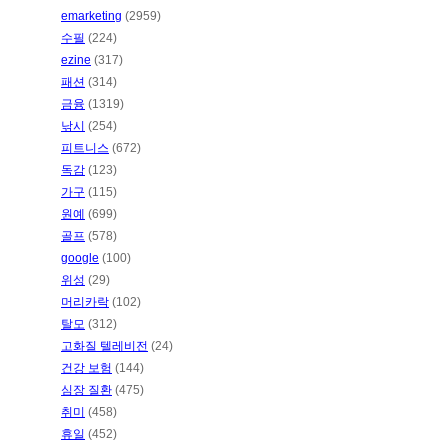
emarketing
(2959)
수필
(224)
ezine
(317)
패션
(314)
금융
(1319)
낚시
(254)
피트니스
(672)
독감
(123)
가구
(115)
원예
(699)
골프
(578)
google
(100)
위성
(29)
머리카락
(102)
탈모
(312)
고화질 텔레비전
(24)
건강 보험
(144)
심장 질환
(475)
취미
(458)
휴일
(452)