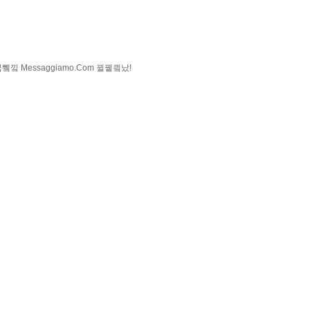
낔 Messaggiamo.Com 뀔뀉킠났!