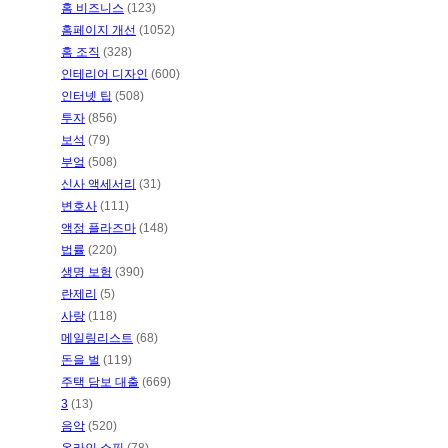
홈 비즈니스
(123)
홈페이지 개선
(1052)
홈 조직
(328)
인테리어 디자인
(600)
인터넷 팁
(508)
투자
(856)
보석
(79)
부엌
(508)
신사 액세서리
(31)
변호사
(111)
액정 플라즈마
(148)
법률
(220)
생명 보험
(390)
란제리
(5)
사랑
(118)
메일링리스트
(68)
돈을 벌
(119)
주택 담보 대출
(669)
3
(13)
음악
(520)