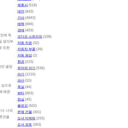
제휴사
(518)
대안
(843)
기사
(4943)
매력
(686)
경매
(403)
몸안에 독
오디오 스트리밍
(108)
및 생각부
자동 치료
(32)
로 또한
자동차 부품
(39)
자동 응답
(2)
항공
(215)
다만 결장
유아의 아기
(536)
아기
(1210)
파산
(10)
는 성으로
욕실
(44)
해 때문
뷰티
(803)
침실
(45)
블로깅
(502)
다. 너의
본체 건물
(301)
오른것을
도서 마케팅
(255)
도서 검토
(363)