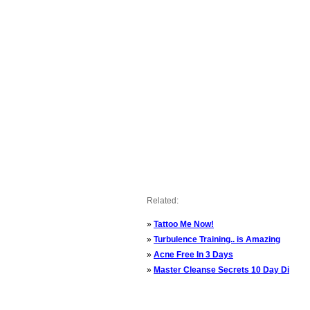
Related:
»
Tattoo Me Now!
»
Turbulence Training.. is Amazing
»
Acne Free In 3 Days
»
Master Cleanse Secrets 10 Day Di