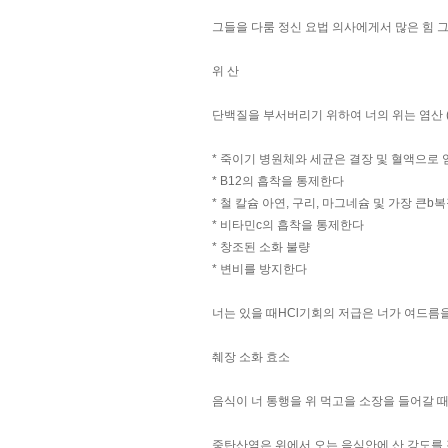
그들을 다룸 정신 요법 의사에게서 많은 힘 
위 산
단백질을 부서버리기 위하여 너의 위는 염산 (
* 죽이기 병원체와 세균은 결장 및 혈액으로
* B12의 흡착을 통제한다
* 철 칼슘 아연, 구리, 마그네슘 및 가장 큰
* 비타민c의 흡착을 통제한다
* 창조된 소화 불량
* 변비를 방지한다
너는 있을 때HCl기회의 저급은 너가 여드름을
췌장 소화 효소
음식이 너 통행을 위 먹고을 소장을 들어갈 때
중탄산염은 위에서 오는 음식안에 산 강도를 