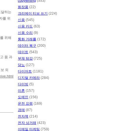
copywriting
(553)
화장품
(22)
 도달하는
크리에이 티브 쓰기
(224)
자를 위
신용
(545)
신용 카드
(63)
신용 수리
(9)
기를 위해
통화 거래를
(172)
데이터 복구
(200)
데이트
(543)
고 몸 과
부채 탕감
(725)
당뇨
(127)
회보 외
다이어트
(1181)
ive.html
디지털 카메라
(284)
다이빙
(5)
이혼
(157)
도메인
(156)
운전 요령
(169)
경매
(87)
전자책
(214)
전자 상거래
(423)
이메일 마케팅
(759)