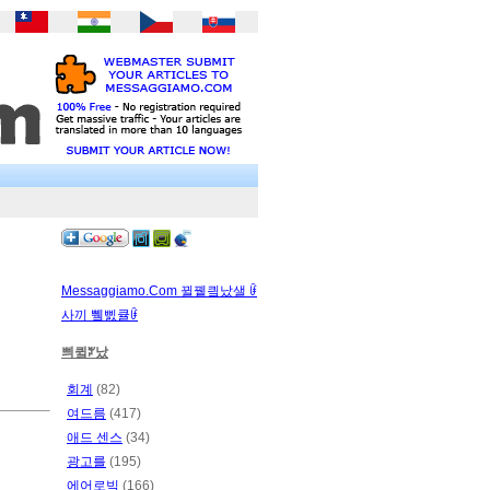
Messaggiamo.Com 뀔뀉킠났샐 ꀰ
사끼 쀜삜큘ꀰ
쁴큌ꃠ났
회계
(82)
여드름
(417)
애드 센스
(34)
광고를
(195)
에어로빅
(166)