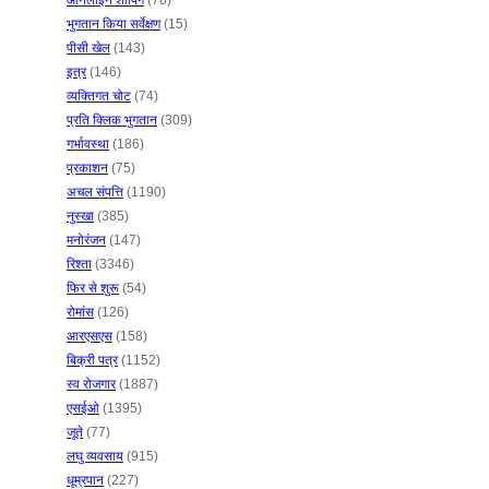
ऑनलाइन शॉपिंग
(78)
भुगतान किया सर्वेक्षण
(15)
पीसी खेल
(143)
इत्र
(146)
व्यक्तिगत चोट
(74)
प्रति क्लिक भुगतान
(309)
गर्भावस्था
(186)
प्रकाशन
(75)
अचल संपत्ति
(1190)
नुस्खा
(385)
मनोरंजन
(147)
रिश्ता
(3346)
फिर से शुरू
(54)
रोमांस
(126)
आरएसएस
(158)
बिक्री पत्र
(1152)
स्व रोजगार
(1887)
एसईओ
(1395)
जूते
(77)
लघु व्यवसाय
(915)
धूम्रपान
(227)