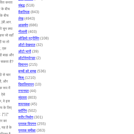
भावित करता
संबद्ध
(518)
र के बीच
वैकल्पिक
(843)
 के बीच
लेख
(4943)
ं. [बी.आर.
आकर्षण
(686)
को चुन क्या
नीलामी
(403)
हस जो वहाँ
ऑडियो स्ट्रीमिंग
(108)
ों या तो
ऑटो देखभाल
(32)
ा, एक
ऑटो भागों
(39)
है बाह्य और
ऑटोरेस्पोन्डर
(2)
ो सकता है?
विमानन
(215)
बच्चों को बच्चा
(536)
ो से चार
शिशु
(1210)
 है, और
दिवालियापन
(10)
 रूप में
स्नानघर
(44)
 ऐसे
सुंदरता
(803)
ि, वे इस
शयनकक्ष
(45)
मय के लिए
ब्लॉगिंग
(502)
 [*] [*
शरीर निर्माण
(301)
चार का
पुस्तक विपणन
(255)
 यह है के
पुस्तक समीक्षा
(363)