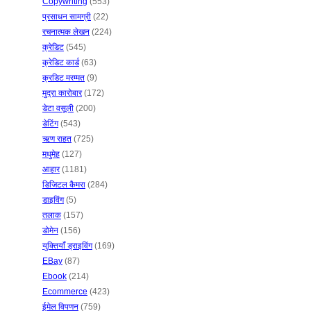
Copywriting
(553)
प्रसाधन सामग्री
(22)
रचनात्मक लेखन
(224)
क्रेडिट
(545)
क्रेडिट कार्ड
(63)
क्रडिट मरम्मत
(9)
मुद्रा कारोबार
(172)
डेटा वसूली
(200)
डेटिंग
(543)
ऋण राहत
(725)
मधुमेह
(127)
आहार
(1181)
डिजिटल कैमरा
(284)
डाइविंग
(5)
तलाक
(157)
डोमेन
(156)
युक्तियाँ ड्राइविंग
(169)
EBay
(87)
Ebook
(214)
Ecommerce
(423)
ईमेल विपणन
(759)