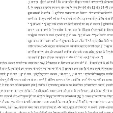
(ए आर ए) - मुँहासे एक शर्त है कि उनके जीवन में कुछ समय में लगभग सभी को प्र
है. के अनुसार राष्ट्रीय स्वास्थ्य संस्थान के लिए, किशोरों और 12 और 24 की उम्
युवा वयस्कों के करीब 85 प्रतिशत अव्यवस्था का विकास. और यद्यपि यह किशोरों
सबसे आम है, कुछ लोगों को अपने चालीसवें वर्ष और अर्द्धशतक में प्रभावित हो रहे है
* *] [बी.आर. * *] बहुत सारे बाजार पर मुँहासे उत्पादों कि यह हो सकता हैं मुश्किल 
आप या आपके बच्चे के लिए सर्वोत्तम है. यहां तक कि मेडिकल शोधकर्ताओं के बीच ब
पर मुँहासे उपचार के सबसे प्रभावी हैं. [* बी.आर. *] [* बी.आर. *?] अधिकांश उत्पाद
बहुत अच्छा है या काम नहीं करते दुष्प्रभाव के एक लीटानी? है, प्राकृतिक चिकित्स
नवीन स्वास्थ्य और सुंदरता के संस्थापक एमी बेकर उत्पाद कंपनी कहते हैं. ? मुँहासे 
आंतरिक कारण, और की जरूरत है दोनों के अंदर और बाहर शरीर, इलाज के लिए ह
वह बताते हैं. [आम तौर पर एक क्रीम या जेल में * * बी.आर.] [* बी.आर. *]
टर उपचार आमतौर पर साझा benzoyl पेरोक्साइड या चिरायता का अम्ल होते हैं -. ये दवाएं लेने के बारे में द
से साफ है, क्योंकि वे इस समस्या के स्रोत का पता नहीं है. वे भी लगातार इस्तेमाल मुँहासे लड़ रखने की जरूरत
ाली. [* बी.आर. *] [* बी.आर. *] प्रिस्क्रिप्शन उपचार [* बी.आर. *] [* बी.आर. * एंटीबायोटिक्स] एक सामयिक
. वे जीवाणुओं की त्वचा समाशोधन से काम करते हैं, लेकिन अक्सर अधिक आरोपित मामलों में स्पष्ट नहीं कर सकता.
 के लिए और अधिक प्रभावी होते हैं क्योंकि वे प्रणालीबद्ध काम के रूप में मौखिक एंटीबायोटिक दवाओं. हालांक
भाव सनबर्न के (उच्च जोखिम), पेट की ख़राबी, चक्कर आना और त्वचा के रंग बिगाड़ना, और के रूप में लंबे स
 डॉक्टरों और अनिच्छुक होते जा रहे हैं के लिए एंटीबायोटिक प्रतिरोध में वृद्धि के कारण एंटीबायोटिक्स विहित.
 * बी.आर., एक डॉक्टर के पर्चे Accutane कहा जाता है कि गया है कि मामले में नहीं है सफल दवा है अन्य उप
ख जलन, thinning बाल की तरह गंभीर साइड इफेक्ट है, और आंत्र, मूत्र और सिर दर्द के लक्षणों. इसके अलावा,