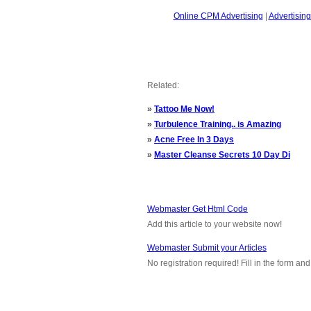
Online CPM Advertising
|
Advertising
Related:
»
Tattoo Me Now!
»
Turbulence Training.. is Amazing
»
Acne Free In 3 Days
»
Master Cleanse Secrets 10 Day Di
Webmaster Get Html Code
Add this article to your website now!
Webmaster Submit your Articles
No registration required! Fill in the form a