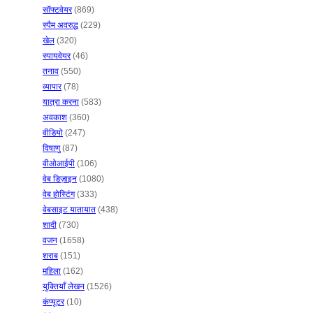
सॉफ्टवेयर
(869)
स्पैम अवरुद्ध
(229)
खेल
(320)
स्पायवेयर
(46)
तनाव
(550)
व्यापार
(78)
यात्रा करना
(583)
अवकाश
(360)
वीडियो
(247)
विषाणु
(87)
वीओआईपी
(106)
वेब डिज़ाइन
(1080)
वेब होस्टिंग
(333)
वेबसाइट यातायात
(438)
शादी
(730)
वजन
(1658)
शराब
(151)
महिला
(162)
युक्तियाँ लेखन
(1526)
कंप्यूटर
(10)