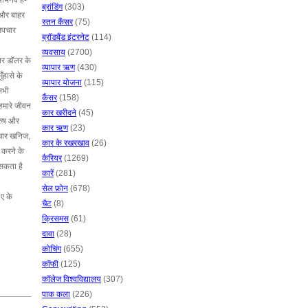
अभिनव है-
ब्रांडिंग
(303)
ं और बाहर
स्तन कैंसर
(75)
 उपचार
ब्रॉडबैंड इंटरनेट
(114)
व्यवसाय
(2700)
पर डॉलर के
व्यापार ऋण
(430)
ँहासे के
व्यापार योजना
(115)
सभी
कैंसर
(158)
हमारे जीवन
कार खरीदने
(45)
ुरुष और
कार ऋण
(23)
पचार खनिज,
कार के रखरखाव
(26)
र करने के
कैरियर
(1269)
 सकता है
कारें
(281)
सेल फ़ोन
(678)
ए के
चैट
(8)
क्रिसमस
(61)
दावा
(28)
कोचिंग
(655)
कॉफी
(125)
कॉलेज विश्वविद्यालय
(307)
पाक कला
(226)