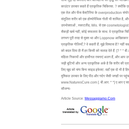
साथ जुड़े रहे अवसाद और आत्महत्या की वृद्धि की जोखिम ह
काउंटर उपचार कहते हैं प्राकृतिक चिकित्सा. ? क्योंकि 
एक तेल और फँस बैक्टीरिया के overproduction संयोजन, स
संतुलित शरीर को एक होम्योपैथिक गोली भी शामिल है, और 
उपभोक्ताओं , स्काटलैंड, Wis. से एक cosmetologist 
सैकड़ों खर्च नहीं, कोई सफलता के साथ. वे प्राकृतिक चि
लगभग पूरी तरह से मुक्त था और Loppnow आखिरकार 48 साल 
प्राकृतिक गोलियाँ,? वे कहती हैं. मुझे विश्वास है? न
को बदल दिया है! मैं हर किसी को सलाह देते हैं. [? * * ब
महिला निकायों और हार्मोनल रचनाएं अलग हैं, और आप उन 
जड़ी बूटियों और अन्य प्राकृतिक अर्क है कि शरीर की प्राक
लिए खुद को चंगा बिना साइड इफेक्ट. वहाँ एक दो भी है ह
मुश्किल उपचार के लिए पीठ और गर्दन जैसी जगहों पर पहुंच
www.NaturesCure.com [. बी.आर. * *] ए आर ए सामग्री क
सौजन्यः
Article Source:
Messaggiamo.Com