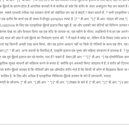
ै. [* बी.आर. *] [* बी.आर. *] के लिए लोगों को कम विषाक्त तरीके मुँहासे के इलाज के लिए खोज, वहाँ पर एक 
एक मुँहासे के कारण होता है आंतरिक कारकों में से शामिल हो सके कि शरीर के अंदर असंतुलन पैदा कर सकते है
बसे प्रभावी तरीका यह व्यवहार दोनों को संबोधित कर रहा है क्षेत्रों,? बेकर बताते हैं. ? सभी प्राकृतिक
एक क्रीम कि कार्य एक ही समय में मौजूदा pimples स्पष्ट है. [? * बी.आर. *] [* बी.आर. सांद्रा की तरह *]
Loppnow के लिए एक प्राकृतिक मुँहासे इलाज मिल खुश हैं. वह और उसकी चार बेटियों को विभिन्न उपचार 
कित्सा देखा था और फैसला किया यह एक शॉट के लायक था, एक महीने के भीतर, लड़कियों में से हर एक अपने मु
की उम्र में उसे मुँहासे का नियंत्रण प्राप्त की. ? मैं पहले में संदेह था, लेकिन मैं के विचार पसंद आया 
हीं सकता यह कितनी अच्छी तरह काम किया, और यह इतना आसान नहीं था सिर्फ दो गोलियों के साथ एक दिन. यह 
ी.आर.] [* * बी.आर. अन्य उपायों के विपरीत] है, प्रकृति इलाज एक पुरुष और महिला संस्करण में उपलब्ध है. ? प
जब तुम मुँहासे इलाज कर रहे मतभेद, पता है? कहते हैं. बेकर [बी.आर. * *] [* बी.आर. *] यह होम्योपैथिक उ
ृतिक सुरक्षा साधनों को सक्रिय करने से बनता है. क्योंकि इन अवयवों मिनट सांद्रता में हैं, वे शरीर को ट्रिग
िस्सा शरीर मुँहासे उपचार है कि गोलियाँ और एक औषधीय शरीर स्प्रे है कि किसी भी कोण से छिड़काव किया जा
 शामिल है. के लिए और अधिक है प्राकृतिक चिकित्सा मुँहासे उपचार के बारे में जानकारी, यात्रा
े सौजन्यः [* बी.आर. *] [बी.आर. * *] [* बी.आर. *] लेखक के बारे में: [* बी.आर. *] [* बी.आर. *] ए आर 