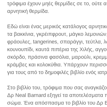
τρόφιμα έχουν μηές θερμίδες σε το, ούτε αυ
αρνητική θερμίδα.
Εδώ είναι ένας μερικός κατάλογος αρνητι
τα βακκίνια, γκρέιπφρουτ, μάγκο λεμονιών
φράουλες, tangerines, σπαράγγι, τεύτλα, λ
κουνουπίδι, καυτά πιπέρια της Χιλής, αγγ
σκόρδο, πράσινα φασόλια, μαρούλι, κρεμμύ
κράμβες και κολοκύθια. Υπάρχουν περισσό
για τους από το δημοφιλές βιβλίο ενός ιατ
Στο βιβλίο του, τρόφιμα που σας αναγκάζο
Δρ Neal Barnard εξηγεί τα αποτελέσματα 
σώμα. Ένα απόσπασμα το βιβλίο του Δρ B