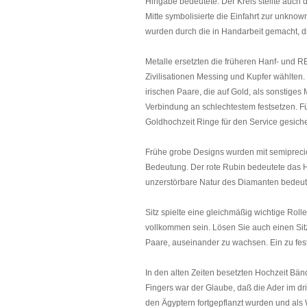
Hingabe bedeutete. Der Kreis stellte auch 
Mitte symbolisierte die Einfahrt zur unkno
wurden durch die in Handarbeit gemacht, d
Metalle ersetzten die früheren Hanf- un
Zivilisationen Messing und Kupfer wählten. 
irischen Paare, die auf Gold, als sonstige
Verbindung an schlechtestem festsetzen. Fü
Goldhochzeit Ringe für den Service gesiche
Frühe grobe Designs wurden mit semiprecio
Bedeutung. Der rote Rubin bedeutete das H
unzerstörbare Natur des Diamanten bedeut
Sitz spielte eine gleichmäßig wichtige Ro
vollkommen sein. Lösen Sie auch einen Sit
Paare, auseinander zu wachsen. Ein zu fest
In den alten Zeiten besetzten Hochzeit Bänd
Fingers war der Glaube, daß die Ader im dri
den Ägyptern fortgepflanzt wurden und al