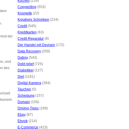
Kochen
(226)
Copywriting
(553)
 dem
Kosmetik
(22)
Kreatives Schreiben
(224)
n
Credit
(545)
Kreditkarten
(63)
rend der
Credit Reparatur
(9)
Der Handel mit Devisen
(172)
Data Recovery
(200)
Dating
(543)
en, und
Debt relief
(725)
on des
Diabetiker
(127)
Diet
(1181)
Digital-Kamera
(284)
Tauchen
(5)
ochzeit
Scheidung
(157)
r kurzem
Domain
(156)
Driving-Tipps
(169)
Ebay
(87)
Ebook
(214)
E-Commerce
(423)