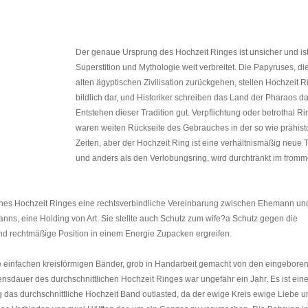
Der genaue Ursprung des Hochzeit Ringes ist unsicher und ist
Superstition und Mythologie weit verbreitet. Die Papyruses, di
alten ägyptischen Zivilisation zurückgehen, stellen Hochzeit 
bildlich dar, und Historiker schreiben das Land der Pharaos d
Entstehen dieser Tradition gut. Verpflichtung oder betrothal R
waren weiten Rückseite des Gebrauches in der so wie prähist
Zeiten, aber der Hochzeit Ring ist eine verhältnismäßig neue T
und anders als den Verlobungsring, wird durchtränkt im from
eines Hochzeit Ringes eine rechtsverbindliche Vereinbarung zwischen Ehemann un
nns, eine Holding von Art. Sie stellte auch Schutz zum wife?a Schutz gegen die
nd rechtmäßige Position in einem Energie Zupacken ergreifen.
e einfachen kreisförmigen Bänder, grob in Handarbeit gemacht von den eingebore
ensdauer des durchschnittlichen Hochzeit Ringes war ungefähr ein Jahr. Es ist eine
g das durchschnittliche Hochzeit Band outlasted, da der ewige Kreis ewige Liebe u