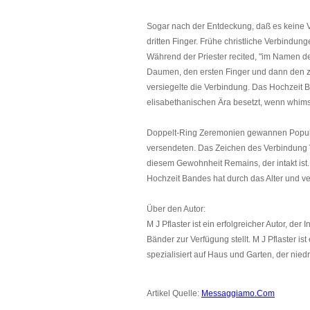
Sogar nach der Entdeckung, daß es keine 
dritten Finger. Frühe christliche Verbindun
Während der Priester recited, "im Namen d
Daumen, den ersten Finger und dann den zwe
versiegelte die Verbindung. Das Hochzeit B
elisabethanischen Ära besetzt, wenn whims
Doppelt-Ring Zeremonien gewannen Popula
versendeten. Das Zeichen des Verbindung 
diesem Gewohnheit Remains, der intakt ist.
Hochzeit Bandes hat durch das Alter und verm
Über den Autor:
M J Pflaster ist ein erfolgreicher Autor, d
Bänder zur Verfügung stellt. M J Pflaster 
spezialisiert auf Haus und Garten, der niedri
Artikel Quelle:
Messaggiamo.Com