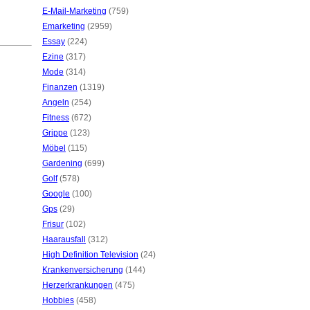
E-Mail-Marketing
(759)
Emarketing
(2959)
Essay
(224)
Ezine
(317)
Mode
(314)
Finanzen
(1319)
Angeln
(254)
Fitness
(672)
Grippe
(123)
Möbel
(115)
Gardening
(699)
Golf
(578)
Google
(100)
Gps
(29)
Frisur
(102)
Haarausfall
(312)
High Definition Television
(24)
Krankenversicherung
(144)
Herzerkrankungen
(475)
Hobbies
(458)