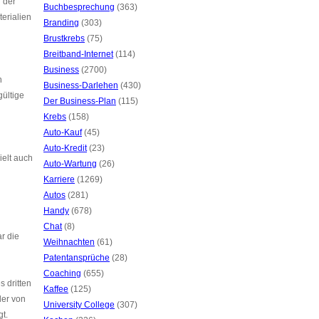
 der
Buchbesprechung
(363)
erialien
Branding
(303)
Brustkrebs
(75)
Breitband-Internet
(114)
Business
(2700)
n
Business-Darlehen
(430)
gültige
Der Business-Plan
(115)
Krebs
(158)
Auto-Kauf
(45)
Auto-Kredit
(23)
ielt auch
Auto-Wartung
(26)
Karriere
(1269)
Autos
(281)
Handy
(678)
Chat
(8)
r die
Weihnachten
(61)
Patentansprüche
(28)
Coaching
(655)
s dritten
Kaffee
(125)
der von
University College
(307)
t.