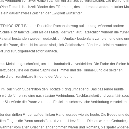
das Verbinden von zwei Hälften dar, um ein Ganzes zu verursachen. Die Bohrung in
wn?the Zukunft. Hochzeit Bänder des Elfenbeins, des Leders und anderer starker Mat
ie ein dauerhafteres Zeichen der Ewigkeit wünschten.
d REEDHOCHZEIT Bänder. Das frühe Romans bewog auf Leitung, während andere
Schließlich tauchte Gold als das Metall der Wahl auf. Tatsächlich wurden die frühe
s Material bestanden wurden, gedacht, um Unglück bestenfalls zu holen und eine un
r die Paare, die nicht imstande sind, sich Goldhochzeit Bänder zu leisten, wurden
rt und zurückgebracht sofort danach.
us Metallen geschmückt, um die Handarbeit zu verkleiden. Die Farbe der Steine h
erz, bedeutete der blaue Saphir die Himmel und die Himmel, und die seltenen
ete die unzerstörbare Bindung der Verbindung.
lle im Reich von Superstition den Hochzeit Ring umgebend. Das passende mußte
z würde führen zu eine nachlässige Verbindung, Nachlässigkeit und veranläßt soga
er Sitz würde die Paare zu einem Ersticken, schmerzliche Verbindung verurteilen.
er den dritten Finger auf der linken Hand, gerade wie sie heute. Die Bedeutung de
tten Finger, die "Vena amoris," direkt zu das Herz führte. Dieses war ein Gedanke, 
s Wahrheit vom alten Griechen angenommen waren und Romans, bis später widerleg