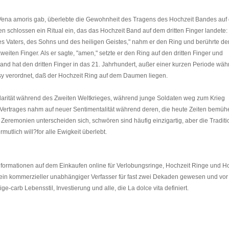
Vena amoris gab, überlebte die Gewohnheit des Tragens des Hochzeit Bandes auf
gen schlossen ein Ritual ein, das das Hochzeit Band auf dem dritten Finger landete:
es Vaters, des Sohns und des heiligen Geistes," nahm er den Ring und berührte de
iten Finger. Als er sagte, "amen," setzte er den Ring auf den dritten Finger und
and hat den dritten Finger in das 21. Jahrhundert, außer einer kurzen Periode wäh
y verordnet, daß der Hochzeit Ring auf dem Daumen liegen.
rität während des Zweiten Weltkrieges, während junge Soldaten weg zum Krieg
Vertrages nahm auf neuer Sentimentalität während deren, die heute Zeiten bemüh
 Zeremonien unterscheiden sich, schwören sind häufig einzigartig, aber die Traditi
utlich will?for alle Ewigkeit überlebt.
er Informationen auf dem Einkaufen online für Verlobungsringe, Hochzeit Ringe und H
ist ein kommerzieller unabhängiger Verfasser für fast zwei Dekaden gewesen und vo
ge-carb Lebensstil, Investierung und alle, die La dolce vita definiert.