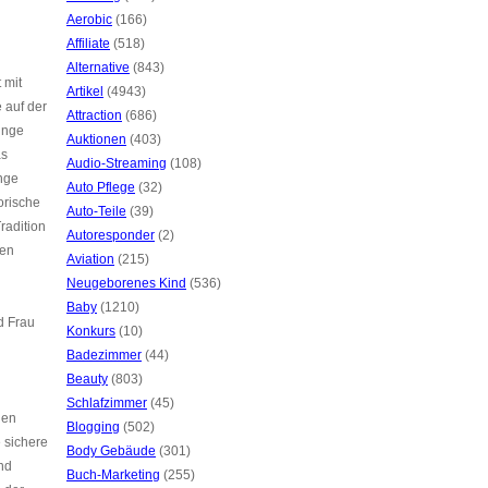
Aerobic
(166)
Affiliate
(518)
Alternative
(843)
 mit
Artikel
(4943)
e auf der
Attraction
(686)
Ringe
Auktionen
(403)
as
Audio-Streaming
(108)
inge
Auto Pflege
(32)
orische
Auto-Teile
(39)
radition
Autoresponder
(2)
men
Aviation
(215)
Neugeborenes Kind
(536)
Baby
(1210)
d Frau
Konkurs
(10)
Badezimmer
(44)
Beauty
(803)
Schlafzimmer
(45)
nen
Blogging
(502)
 sichere
Body Gebäude
(301)
nd
Buch-Marketing
(255)