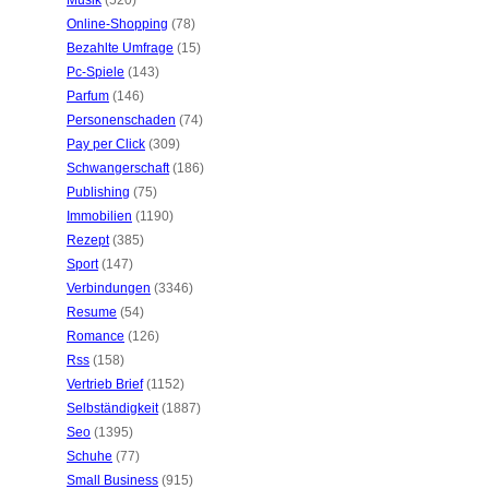
Musik
(520)
Online-Shopping
(78)
Bezahlte Umfrage
(15)
Pc-Spiele
(143)
Parfum
(146)
Personenschaden
(74)
Pay per Click
(309)
Schwangerschaft
(186)
Publishing
(75)
Immobilien
(1190)
Rezept
(385)
Sport
(147)
Verbindungen
(3346)
Resume
(54)
Romance
(126)
Rss
(158)
Vertrieb Brief
(1152)
Selbständigkeit
(1887)
Seo
(1395)
Schuhe
(77)
Small Business
(915)