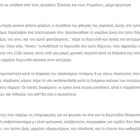
σε ως αλήθεια από τους αρχαίους Έλληνες και τους Ρωμαίους, μέχρι αργότερα
υπήρξε κανένα amoris φλεβών, η συνήθεια της φθοράς της γαμήλιας ζώνης στο τρίτ
γάμοι περιέλαβαν ένα τελετουργικό που προσγειώθηκε τη γαμήλια ζώνη στο τρίτο δά
ρα, του γιου, και του ιερού φαντάσματος," πήρε το δαχτυλίδι και άγγιξε τον αντίχειρ
λο. Όταν είπε, "Amen," τοποθέτησε το δαχτυλίδι στο τρίτο δάχτυλο, που σφραγίζει τ
τυλο στο 21$ο αιώνα, εκτός από μια μικρή χρονική περίοδο κατά τη διάρκεια της επ
γαμήλιο δαχτυλίδι κατοικεί στον αντίχειρα.
 δημοτικότητα κατά τη διάρκεια του παγκόσμιου πολέμου ΙΙ ως νέους στρατιώτες που
ς σύμβασης γάμου πήρε το νέο sentimentality κατά τη διάρκεια εκείνων των ενοχλώ
ικτη σήμερα. Οι τελετές διαφέρουν, οι όρκοι είναι συχνά μοναδικοί, αλλά η παράδοσ
ών, και πιθανώς του will?for όλη η αιωνιότητα.
κτης που παρέχει τις πληροφορίες για να ψωνίσει on-line για τα δαχτυλίδια δέσμευση
. Το ασβεστοκονίαμα μ j είναι εμπορικός ανεξάρτητος συγγραφέας για σχεδόν δύο δεκα
ο, τον τρόπο ζωής χαμηλός-εξαερωτήρων, την επένδυση, και το τίποτα που καθορίζει