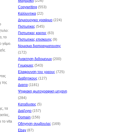
Μαγειρικη
(226)
Copywriting
(553)
Καλλυντικα
(22)
Δημιουργικο γραψιμο
(224)
ο
Πιστωτικες
(545)
χτυλο:
Πιστωτικες καρτες
(63)
α, το
Πιστωτικες επισκευης
(9)
ο γάμο.
Νομισμα διαπραγματευσης
οχής
(172)
Ανακτηση δεδομενων
(200)
Γνωριμιες
(543)
Ελαφρυνση του χρεους
(725)
ντας
Διαβητικους
(127)
η της
Διαιτα
(1181)
Ψηφιακη φωτογραφικη μηχανη
(284)
Καταδυσεις
(5)
ς, τα
Διαζυγιο
(157)
ετίες,
Domain
(156)
 το vita
Οδηγηση συμβουλες
(169)
Ebay
(87)