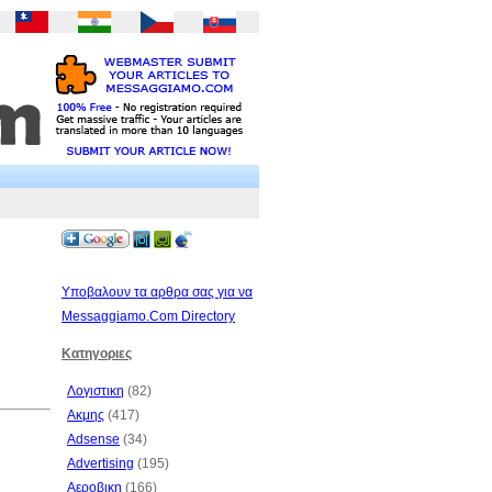
Υποβαλουν τα αρθρα σας για να
Messaggiamo.Com Directory
Κατηγοριες
Λογιστικη
(82)
Ακμης
(417)
Adsense
(34)
Advertising
(195)
Αεροβικη
(166)