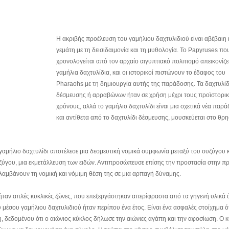
Η ακριβής προέλευση του γαμήλιου δαχτυλιδιού είναι αβέβαιη κ
γεμάτη με τη δεισιδαιμονία και τη μυθολογία. Το Papyruses πο
χρονολογείται από τον αρχαίο αιγυπτιακό πολιτισμό απεικονίζε
γαμήλια δαχτυλίδια, και οι ιστορικοί πιστώνουν το έδαφος του
Pharaohs με τη δημιουργία αυτής της παράδοσης. Τα δαχτυλίδ
δέσμευσης ή αρραβώνων ήταν σε χρήση μέχρι τους προϊστορι
χρόνους, αλλά το γαμήλιο δαχτυλίδι είναι μια σχετικά νέα παρ
και αντίθετα από το δαχτυλίδι δέσμευσης, μουσκεύεται στο θρη
γαμήλιο δαχτυλίδι αποτέλεσε μια δεσμευτική νομικά συμφωνία μεταξύ του συζύγου κ
υζύγου, μια εκμετάλλευση των ειδών. Αντιπροσώπευσε επίσης την προστασία στην π
λαμβάνουν τη νομική και νόμιμη θέση της σε μια αρπαγή δύναμης.
ήταν απλές κυκλικές ζώνες, που επεξεργάστηκαν απερίφραστα από τα γηγενή υλικά
υ μέσου γαμήλιου δαχτυλιδιού ήταν περίπου ένα έτος. Είναι ένα ασφαλές στοίχημα ό
, δεδομένου ότι ο αιώνιος κύκλος δήλωσε την αιώνιες αγάπη και την αφοσίωση. Ο 