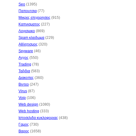
Seo
(1395)
Παπουτσια
(77)
Μικρες επιχειρησεις
(915)
Καπνισματος
(227)
Λογισμικο
(869)
Spam κλειδωμα
(229)
Αθλητισμος
(320)
Spyware
(46)
Αγχος
(550)
Trading
(78)
Ταξιδια
(583)
Διακοπες
(360)
Βιντεο
(247)
Virus
(87)
Voip
(106)
Web design
(1080)
Web hosting
(333)
Ιστοσελιδα κυκλοφοριας
(438)
Γαμος
(730)
Βαρος
(1658)