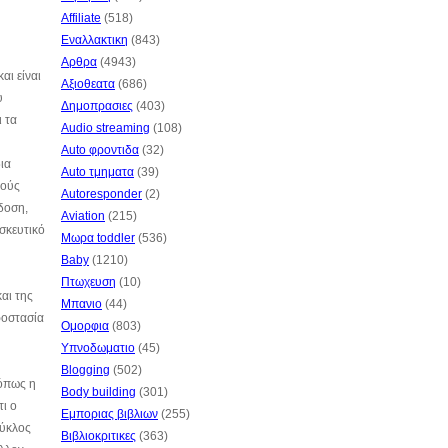
Affiliate
(518)
Εναλλακτικη
(843)
Αρθρα
(4943)
αι είναι
Αξιοθεατα
(686)
υ
Δημοπρασιες
(403)
ι τα
Audio streaming
(108)
Auto φροντιδα
(32)
ια
Auto τμηματα
(39)
κούς
Autoresponder
(2)
άδοση,
Aviation
(215)
σκευτικό
Μωρα toddler
(536)
Baby
(1210)
Πτωχευση
(10)
αι της
Μπανιο
(44)
ροστασία
Ομορφια
(803)
Υπνοδωματιο
(45)
Blogging
(502)
 όπως η
Body building
(301)
τι ο
Εμποριας βιβλιων
(255)
κύκλος
Βιβλιοκριτικες
(363)