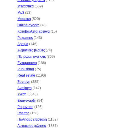
Κερδιστε χρηματα
(119)
Στεγαστικα
(669)
Mp3
(13)
Μουσικη
(520)
Online αγορες
(78)
Καταβαλλεται ερευνα
(15)
Pc games
(143)
Αρωμα
(146)
Σωματικες βλαβες
(74)
Πληρωμη ανα κλικ
(309)
Εγκυμοσυνη
(186)
Publishing
(75)
Real estate
(1190)
Συνταγη
(385)
Αναψυχη
(147)
Σχεση
(3346)
Επανεναρξη
(54)
Ρομαντικη
(126)
Rss της
(158)
Πωλησεις επιστολη
(1152)
Αυτοαπασχολησης
(1887)