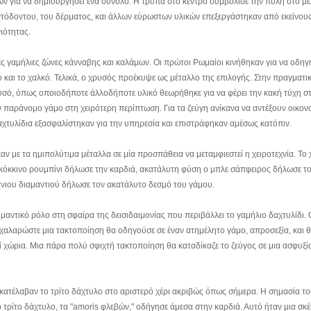
ν για να δημιουργήσει ένα σύνολο. Η τρύπα στο κέντρο συμβόλισε την πύλη στο μ
ντόδοντου, του δέρματος, και άλλων εύρωστων υλικών επεξεργάστηκαν από εκείνου
ιότητας.
ς γαμήλιες ζώνες κάνναβης και καλάμων. Οι πρώτοι Ρωμαίοι κινήθηκαν για να οδηγ
ο και το χαλκό. Τελικά, ο χρυσός προέκυψε ως μέταλλο της επιλογής. Στην πραγματι
ρυσό, όπως οποιοδήποτε άλλοδήποτε υλικό θεωρήθηκε για να φέρει την κακή τύχη σ
ν παράνομο γάμο στη χειρότερη περίπτωση. Για τα ζεύγη ανίκανα να αντέξουν οικονο
αχτυλίδια εξασφαλίστηκαν για την υπηρεσία και επιστράφηκαν αμέσως κατόπιν.
ν με τα ημιπολύτιμα μέταλλα σε μία προσπάθεια να μεταμφιεστεί η χειροτεχνία. Το
 κόκκινο ρουμπίνι δήλωσε την καρδιά, ακατάλυτη φύση ο μπλε σάπφειρος δήλωσε τ
άνιου διαμαντιού δήλωσε τον ακατάλυτο δεσμό του γάμου.
μαντικό ρόλο στη σφαίρα της δεισιδαιμονίας που περιβάλλει το γαμήλιο δαχτυλίδι. 
ς χαλαρώστε μια τακτοποίηση θα οδηγούσε σε έναν ατημέλητο γάμο, απροσεξία, και 
ί χώρια. Μια πάρα πολύ σφιχτή τακτοποίηση θα καταδίκαζε το ζεύγος σε μια ασφυξί
 κατέλαβαν το τρίτο δάχτυλο στο αριστερό χέρι ακριβώς όπως σήμερα. Η σημασία το
 τρίτο δάχτυλο, τα "amoris φλεβών," οδήγησε άμεσα στην καρδιά. Αυτό ήταν μια σ