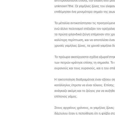
αντιπροσώπευσε επίσης την ένωση δύο μισώ
unknown?the. Οι γαμήλιες ζώνες του ελεφα
επιθύμησαν ένα μονιμότερο σημείο της αιων
Τα μέταλλα αντικατέστησαν τις προηγούμενε
ενώ άλλοι πολιτισμοί επέλεξαν τον ορείχαλκ
τα πρώτα ιρλανδικά ζεύγη επέμειναν στο χ
καλύτερη περίπτωση, και να αποτελέσει ένα
χρυσές γαμήλιες ζώνες, τα χρυσά γαμήλια δ
Τα πρόωρα ακατέργαστα σχέδια εξωραϊ'στηκα
των πετρών κράτησε επίσης τη σημασία. Το
ουρανούς και τους ουρανούς, και η του σπ
Η τακτοποίηση διαδραμάτισε έναν εξίσου ση
κατάλληλος έπρεπε να είναι τέλειος. Επίση
ανάγκαζε ακόμη και το ζεύγος για να αυξηθε
επίπονος γάμος.
Στους αρχαίους χρόνους, οι γαμήλιες ζώνες
δάχτυλου ήταν η πεποίθηση ότι η φλέβα στο