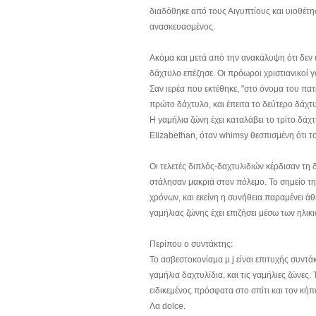
διαδόθηκε από τους Αιγυπτίους και υιοθέτη
ανασκευασμένος.
Ακόμα και μετά από την ανακάλυψη ότι δεν 
δάχτυλο επέζησε. Οι πρόωροι χριστιανικοί 
Σαν ιερέα που εκτέθηκε, "στο όνομα του πατέ
πρώτο δάχτυλο, και έπειτα το δεύτερο δάχτυ
Η γαμήλια ζώνη έχει καταλάβει το τρίτο δάχ
Elizabethan, όταν whimsy θεσπισμένη ότι το 
Οι τελετές διπλός-δαχτυλιδιών κέρδισαν τη
στάλησαν μακριά στον πόλεμο. Το σημείο τη
χρόνων, και εκείνη η συνήθεια παραμένει άθ
γαμήλιας ζώνης έχει επιζήσει μέσω των ηλικι
Περίπου ο συντάκτης:
Το ασβεστοκονίαμα μ j είναι επιτυχής συντά
γαμήλια δαχτυλίδια, και τις γαμήλιες ζώνες
ειδικεμένος πρόσφατα στο σπίτι και τον κήπ
Λα dolce.