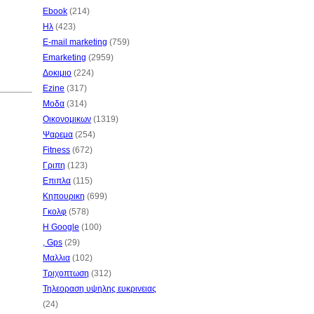
Ebook
(214)
Ηλ
(423)
E-mail marketing
(759)
Emarketing
(2959)
Δοκιμιο
(224)
Ezine
(317)
Μοδα
(314)
Οικονομικων
(1319)
Ψαρεμα
(254)
Fitness
(672)
Γριπη
(123)
Επιπλα
(115)
Κηπουρικη
(699)
Γκολφ
(578)
Η Google
(100)
, Gps
(29)
Μαλλια
(102)
Τριχοπτωση
(312)
Τηλεοραση υψηλης ευκρινειας
(24)