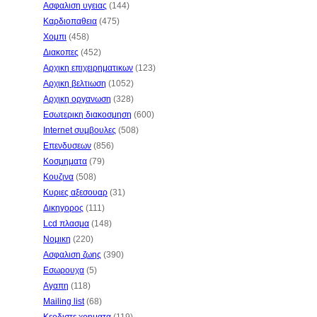
Ασφαλιση υγειας
(144)
Καρδιοπαθεια
(475)
Χομπι
(458)
Διακοπες
(452)
Αρχικη επιχειρηματικων
(123)
Αρχικη βελτιωση
(1052)
Αρχικη οργανωση
(328)
Εσωτερικη διακοσμηση
(600)
Internet συμβουλες
(508)
Επενδυσεων
(856)
Κοσμηματα
(79)
Κουζινα
(508)
Κυριες αξεσουαρ
(31)
Δικηγορος
(111)
Lcd πλασμα
(148)
Νομικη
(220)
Ασφαλιση ζωης
(390)
Εσωρουχα
(5)
Αγαπη
(118)
Mailing list
(68)