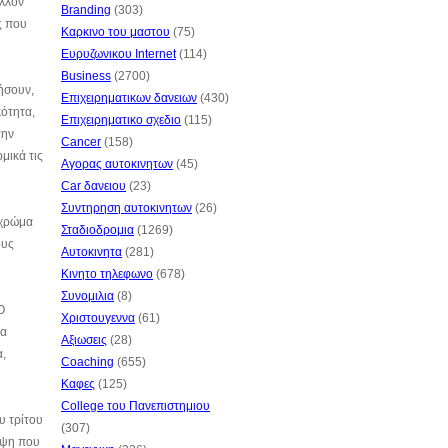
έλλον
Branding
(303)
ς που
Καρκινο του μαστου
(75)
Ευρυζωνικου Internet
(114)
Business
(2700)
ήσουν,
Επιχειρηματικων δανειων
(430)
κότητα,
Επιχειρηματικο σχεδιο
(115)
την
Cancer
(158)
μικά τις
Αγορας αυτοκινητων
(45)
Car δανειου
(23)
Συντηρηση αυτοκινητων
(26)
 χρώμα
Σταδιοδρομια
(1269)
ους
Αυτοκινητα
(281)
Κινητο τηλεφωνο
(678)
Συνομιλια
(8)
Ο
Χριστουγεννα
(61)
θα
Αξιωσεις
(28)
α,
Coaching
(655)
Καφες
(125)
College του Πανεπιστημιου
υ τρίτου
(307)
κέψη που