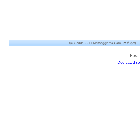
版权 2006-2011 Messaggiamo.Com -
网站地图
-
Hosti
Dedicated se