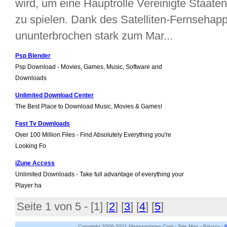
wird, um eine Hauptrolle Vereinigte Staat
zu spielen. Dank des Satelliten-Fernsehappa
ununterbrochen stark zum Mar...
Psp Blender
Psp Download - Movies, Games, Music, Software and
Downloads
Unlimited Download Center
The Best Place to Download Music, Movies & Games!
Fast Tv Downloads
Over 100 Million Files - Find Absolutely Everything you're
Looking Fo
iZune Access
Unlimited Downloads - Take full advantage of everything your
Player ha
Seite 1 von 5 - [
1
] [
2
] [
3
] [
4
] [
5
]
Copyright 2006-2011 Messaggiamo.Com -
Site Map
-
Privacy
-
W