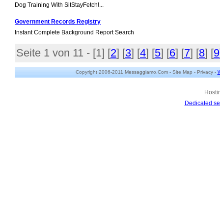
Dog Training With SitStayFetch!...
Government Records Registry
Instant Complete Background Report Search
Seite 1 von 11 - [
1
] [
2
] [
3
] [
4
] [
5
] [
6
] [
7
] [
8
] [
9
Copyright 2006-2011 Messaggiamo.Com -
Site Map
-
Privacy
-
W
Hosti
Dedicated se