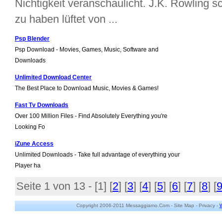
Nichtigkeit veranschaulicht. J.K. Rowling sc
zu haben lüftet von ...
Psp Blender
Psp Download - Movies, Games, Music, Software and
Downloads
Unlimited Download Center
The Best Place to Download Music, Movies & Games!
Fast Tv Downloads
Over 100 Million Files - Find Absolutely Everything you're
Looking Fo
iZune Access
Unlimited Downloads - Take full advantage of everything your
Player ha
Seite 1 von 13 - [
1
] [
2
] [
3
] [
4
] [
5
] [
6
] [
7
] [
8
] [
Copyright 2006-2011 Messaggiamo.Com -
Site Map
-
Privacy
-
W