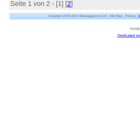
Seite 1 von 2 - [
1
] [
2
]
Copyright 2006-2011 Messaggiamo.Com -
Site Map
-
Privacy
-
W
Hosti
Dedicated se