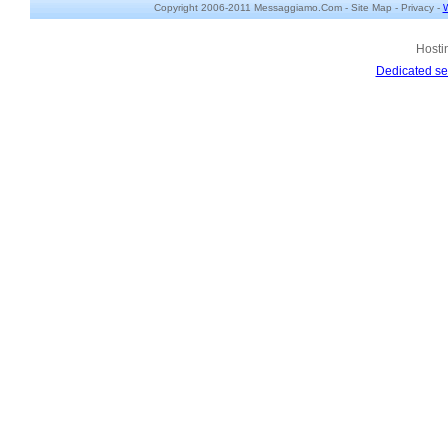
Copyright 2006-2011 Messaggiamo.Com -
Site Map
-
Privacy
-
W
Hosti
Dedicated se