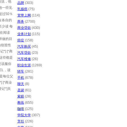
孩说，他
品牌
(303)
其他一些见
乳腺癌
(75)
*超过50％
宽带上网
(114)
都在各自的
商务
(2700)
至少读 每
商业贷款
(430)
 在阅读
业务计划
(115)
这样做的目
癌症
(158)
的创造性
汽车购买
(45)
] [*商
汽车贷款
(23)
这些都是
汽车维修
(26)
的是说服你
职业生涯
(1269)
EL，读
轿车
(281)
这是每位父
手机
(678)
[*商业
聊天
(8)
登记*]关
圣诞
(61)
索赔
(28)
教练
(655)
咖啡
(125)
学院大学
(307)
烹饪
(226)