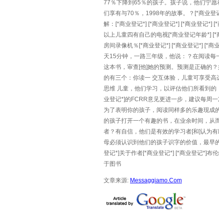
77％下降到65％的孩子。孩子说，他们宁
们享有与70％，1998年的故事。？[*商业登记
解：[*商业登记*] [*商业登记*] [*商业登记*
以上儿童四有自己的电视[*商业登记年龄*] [*商业
房间录像机％[*商业登记*] [*商业登记*] [
天15分钟，一路三年级，他说：？在阅读每
这本书，审查[他]她的预测。预测是正确的？如果没
的有三个：你读一 交互体验，儿童可享受
思维 儿童，他们学习，以评估他们所看到的，批判
业登记*]的FCRR意见更进一步，建议每
为了表明你的孩子，阅读同样多的乐趣现成的网页，因
的孩子打开一个有趣的书，在业余时间，从而
者？有自信，他们是有效的学习者[和]认为有助落实
母必须认识到他们的孩子识字的价值，最早的年
登记*]关于作者[*商业登记*] [*商业登记*]布
于图书
文章来源:
Messaggiamo.Com