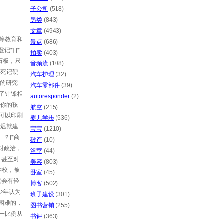
子公司
(518)
另类
(843)
文章
(4943)
等教育和
景点
(686)
] [*
拍卖
(403)
石板，只
音频流
(108)
 死记硬
汽车护理
(32)
来的研究
汽车零部件
(39)
了针锋相
autoresponder
(2)
读你的孩
航空
(215)
可以印刷
婴儿学步
(536)
推迟就建
宝宝
(1210)
。？[*商
破产
(10)
有对政治，
浴室
(44)
，甚至对
美容
(803)
去学校，被
卧室
(45)
就会有轻
博客
(502)
青少年认为
班子建设
(301)
是困难的，
图书营销
(255)
这一比例从
书评
(363)