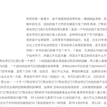
研究结果一致显示，孩子谁爱阅读优秀学校，继续精益求精，高
晚年的生活。读你的孩子大声的关键是引发了热情 阅读。[*商业登记*
商业登记*]流行在世界的理论教育一直是一个年轻的孩子是空的
是在等待已成为他们身上的信息。这种理论促进了学习的观念，
背的孩子会更聪明，从而更有可能取得成功。但是，过去15年
左右上交其耳朵这种想法？背后的幼儿发展的新思路，是不是到
对的一 本书在他们的鼻子说？学习，？相反，它表现出与他们
子如何学习，并建立不仅是兴趣，而是出于真正的快乐是什么字
业登记*] [*商业登记*]让我们看一个例子：？的阻挠议案在美国参议院采用的战略，即少数人能
。一个成功的拉布可以强制撤回条例草案，并filibusters可以结束了由cloture只
 [*商业登记*]非常有趣，是吧？没有？嗯，说实话， 我们不认为会。事情的事实是，如果你没
耳朵出去另一方面，即使你不得不 经过一段超过一次。你可以读它两三次，记忆的话
 一个月？[*商业登记*] [*商业登记*] [*商业登记*] [*商业登记*]当您的孩子
们经历完全相同您刚刚遇到的事情。如果有 没有内在的阅读热情，没有激情的题材，
记*] [*商业登记*] [*商业登记*]阿研究74由英国国家基金会学校 教育研究发现？减少
的休闲阅读大幅下降。 65％的9岁儿童和73％的 11岁的孩子说，他们不认为阅读
超过出于对年轻的年龄组的10 7喜欢阅读作为一种消遣，而78％的5年前， 而11岁，