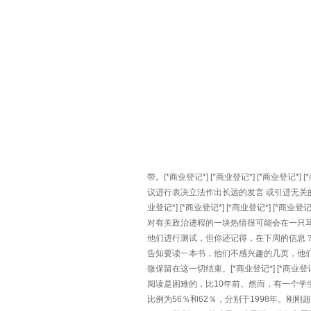
带。[*商业登记*] [*商业登记*] [*商
议进行表决立法作出长远的发言 或引进无关的问题
业登记*] [*商业登记*] [*商业登记*]
对有关政治进程的一块热情很可能会在一只
他们进行测试，但你还记得，在下周的信息？那么在一
告知要读一本书，他们不感兴趣的几页，他
微保留在这一切结束。[*商业登记*] [*商业登
阅读是困难的，比10年前。然而，有一个学生
比例为56％和62％，分别于1998年。刚刚