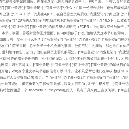
愿看电视去图书馆或阅读。但在观念变化最大的是男孩中间。在6年级， 只有55％的男
*] [*商业登记*] [*商业登记*] [*商业登记*]为什么？在同一份报告统计，也许可能有
] [*商业登记*] * 24％ 以下的儿童4岁了，在自己卧室的电视机[*商业登记*] [*商业登记*] 
登记*] * 28％的人在他们的电脑游戏 房[*商业登记*] [*商业登记*] * 8.5下，四肢
*商业登记*] [*商业登记*] [*商业登记*]的佛罗里达读研究（FCRR）中心建议家长与孩子，
一本书，读题，看看封面和图片里面。问问你的孩子什么[他]她认为这本书可能即将。
有，发生了什么呢？？[*商业登记*] [*商业登记*] [*商业登记*] [*商业登记*]在
高达他们在院子里玩，你给孩子一个机会问的事情，他们不明白的问题，和您推广在你
地评价它，超出了他们在网页上看到的看法。[*商业登记*] [*商业登记*] [*商业登记*
周一次访问 你的孩子去图书馆，和押韵的游戏，让你的孩子想想如何放在一起的话，所有
为它是 对。[*商业登记*] [*商业登记*] [*商业登记*] [*商业登记*]的最终目
开始了对终身享受文字与书籍的信息可以 带来。这不只是帮助他们在学校-根据NCR
人员能够自己来 潜力。？[*商业登记*] [*商业登记*] [*商业登记*] [*商业登记*]
龄可能的，但更重要的了解价值 理解，以及如何帮助，种子生根发芽。[*商业登记*] 
伦特特兰西顿是一个DiscoveryJourney.com创始人，具有工具来促进喜欢阅读。[*商业