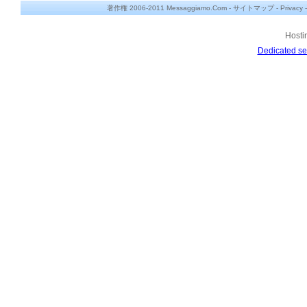
著作権 2006-2011 Messaggiamo.Com -
サイトマップ
-
Privacy
Hosti
Dedicated se