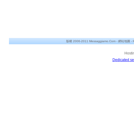
版權 2006-2011 Messaggiamo.Com -
網站地圖
-
Hosti
Dedicated se