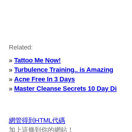
Related:
»
Tattoo Me Now!
»
Turbulence Training.. is Amazing
»
Acne Free In 3 Days
»
Master Cleanse Secrets 10 Day Di
網管得到HTML代碼
加上這條到你的網站！