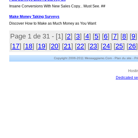
Insane Conversions With New Sales Copy... Must See. ##
Make Money Taking Surveys
Discover How to Make as Much Money as You Want
Page 1 de 31 - [
1
] [
2
] [
3
] [
4
] [
5
] [
6
] [
7
] [
8
] [
9
]
[
17
] [
18
] [
19
] [
20
] [
21
] [
22
] [
23
] [
24
] [
25
] [
26
]
Copyright 2006-2011 Messaggiamo.Com -
Plan du site
-
Pr
Hosti
Dedicated se