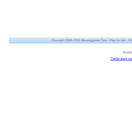
Copyright 2006-2011 Messaggiamo.Com -
Plan du site
-
Pr
Hosti
Dedicated se