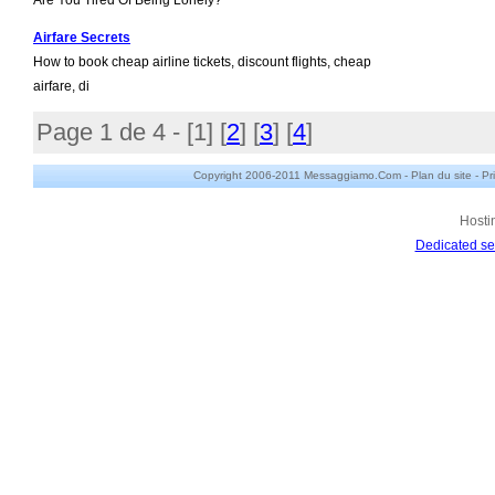
Are You Tired Of Being Lonely?
Airfare Secrets
How to book cheap airline tickets, discount flights, cheap
airfare, di
Page 1 de 4 - [
1
] [
2
] [
3
] [
4
]
Copyright 2006-2011 Messaggiamo.Com -
Plan du site
-
Pr
Hosti
Dedicated se