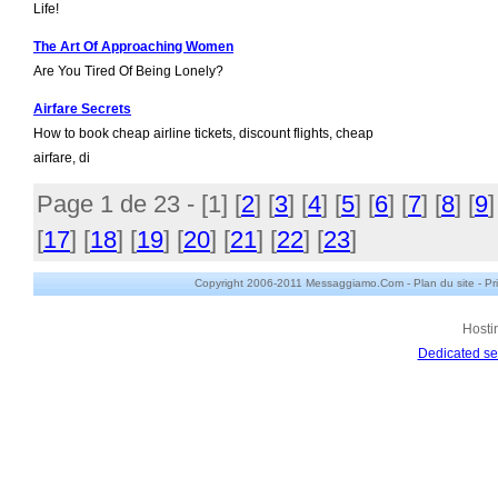
Life!
The Art Of Approaching Women
Are You Tired Of Being Lonely?
Airfare Secrets
How to book cheap airline tickets, discount flights, cheap
airfare, di
Page 1 de 23 - [
1
] [
2
] [
3
] [
4
] [
5
] [
6
] [
7
] [
8
] [
9
]
[
17
] [
18
] [
19
] [
20
] [
21
] [
22
] [
23
]
Copyright 2006-2011 Messaggiamo.Com -
Plan du site
-
Pr
Hosti
Dedicated se