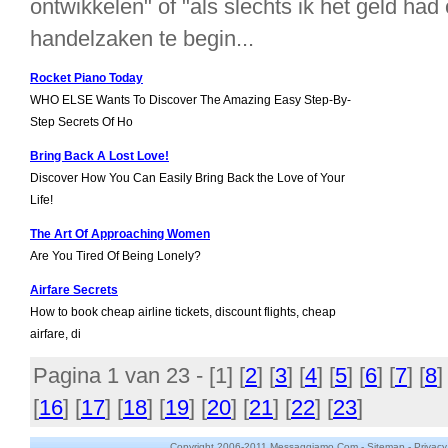
ontwikkelen" of "als slechts ik het geld ha
handelzaken te begin...
Rocket Piano Today
WHO ELSE Wants To Discover The Amazing Easy Step-By-
Step Secrets Of Ho
Bring Back A Lost Love!
Discover How You Can Easily Bring Back the Love of Your
Life!
The Art Of Approaching Women
Are You Tired Of Being Lonely?
Airfare Secrets
How to book cheap airline tickets, discount flights, cheap
airfare, di
Pagina 1 van 23 - [
1
] [
2
] [
3
] [
4
] [
5
] [
6
] [
7
] [
8
]
[
16
] [
17
] [
18
] [
19
] [
20
] [
21
] [
22
] [
23
]
Copyright 2006-2011 Messaggiamo.Com -
Sitemap
-
Privacy