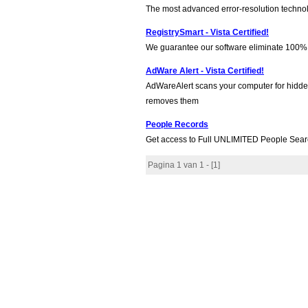
The most advanced error-resolution technol
RegistrySmart - Vista Certified!
We guarantee our software eliminate 100% 
AdWare Alert - Vista Certified!
AdWareAlert scans your computer for hidde
removes them
People Records
Get access to Full UNLIMITED People Sea
Pagina 1 van 1 - [
1
]