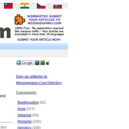
Dien uw artikelen te
Messaggiamo.Com Directory
Categorieën
 and
Boekhouding
(82)
Acne
(417)
Adsense
(34)
Reclame
(195)
nsten
Aerobics
(166)