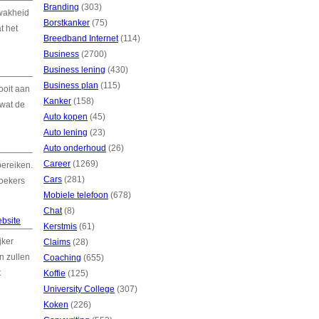
Branding
(303)
zwakheid
Borstkanker
(75)
t het
Breedband Internet
(114)
Business
(2700)
Business lening
(430)
Business plan
(115)
nooit aan
Kanker
(158)
 wat de
Auto kopen
(45)
Auto lening
(23)
Auto onderhoud
(26)
Career
(1269)
bereiken.
Cars
(281)
zoekers
Mobiele telefoon
(678)
Chat
(8)
bsite
Kerstmis
(61)
jker
Claims
(28)
n zullen
Coaching
(655)
t
Koffie
(125)
University College
(307)
Koken
(226)