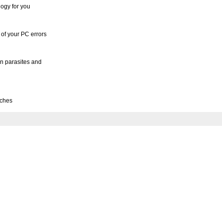
ogy for you
of your PC errors
n parasites and
rches