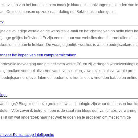
 het invullen van het formulier in en maak je klaar om te ontvangen duizenden van t
tad. Ontmoet mensen op zoek naar dating nu! Bekijk duizenden gebr...
kt?
ijna de volledige wereld en de websites, e-mail en het chating van op netto niets b
jonge geitjes beïnvloed. Er zijn een outpour van websites door Internet allen die ta
rs online aan te trekken. De vraag eigenlijk kwesties is wat de bedrijfszekere ma
anneer het kopen van een computermicrofoon
ardevolle toevoeging aan om het even welke PC en zij verhogen wisselwerkings 
 gebruiken voor het uitvoeren van diverse taken, zowel zaken als verwante pret.
 bedrijfspartners, over Internet houden, of u kunt met uw vrienden babbelen online,
logs
 van blogs? Blogs moet deze grote nieuwe technologie zijn waar de mensen hun i
len. Voor zover ik betroffen ben is de staat van blogs één van chaos, verwarring, 
eslist om wat onderzoek naar het Web te doen en te proberen om met sommige
n voor Kunstmatige Intelligentie