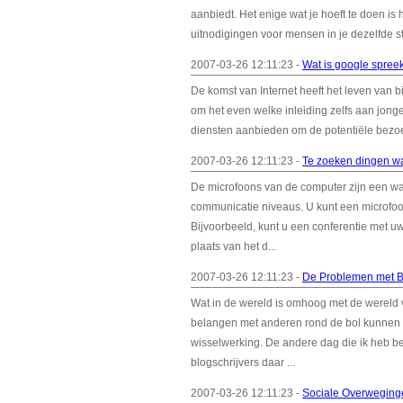
aanbiedt. Het enige wat je hoeft te doen is
uitnodigingen voor mensen in je dezelfde s
2007-03-26 12:11:23 -
Wat is google spree
De komst van Internet heeft het leven van b
om het even welke inleiding zelfs aan jonge 
diensten aanbieden om de potentiële bezoeke
2007-03-26 12:11:23 -
Te zoeken dingen w
De microfoons van de computer zijn een wa
communicatie niveaus. U kunt een microfoon
Bijvoorbeeld, kunt u een conferentie met uw
plaats van het d...
2007-03-26 12:11:23 -
De Problemen met B
Wat in de wereld is omhoog met de wereld
belangen met anderen rond de bol kunnen de
wisselwerking. De andere dag die ik heb b
blogschrijvers daar ...
2007-03-26 12:11:23 -
Sociale Overweginge