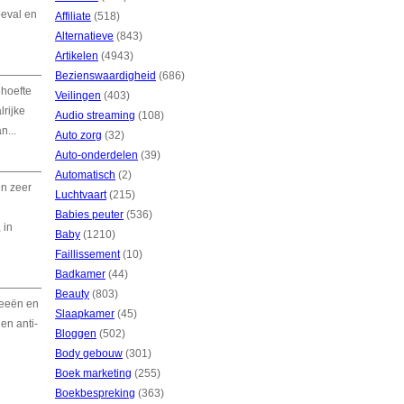
oeval en
Affiliate
(518)
Alternatieve
(843)
Artikelen
(4943)
Bezienswaardigheid
(686)
ehoefte
Veilingen
(403)
lrijke
Audio streaming
(108)
n...
Auto zorg
(32)
Auto-onderdelen
(39)
Automatisch
(2)
en zeer
Luchtvaart
(215)
Babies peuter
(536)
 in
Baby
(1210)
Faillissement
(10)
Badkamer
(44)
Beauty
(803)
deeën en
Slaapkamer
(45)
en anti-
Bloggen
(502)
Body gebouw
(301)
Boek marketing
(255)
Boekbespreking
(363)