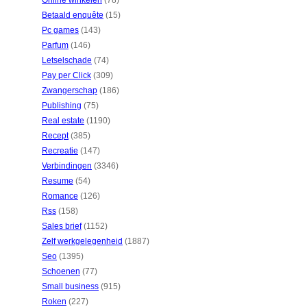
Online winkelen
(78)
Betaald enquête
(15)
Pc games
(143)
Parfum
(146)
Letselschade
(74)
Pay per Click
(309)
Zwangerschap
(186)
Publishing
(75)
Real estate
(1190)
Recept
(385)
Recreatie
(147)
Verbindingen
(3346)
Resume
(54)
Romance
(126)
Rss
(158)
Sales brief
(1152)
Zelf werkgelegenheid
(1887)
Seo
(1395)
Schoenen
(77)
Small business
(915)
Roken
(227)