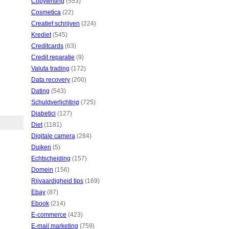
Copywriting
(553)
Cosmetica
(22)
Creatief schrijven
(224)
Krediet
(545)
Creditcards
(63)
Credit reparatie
(9)
Valuta trading
(172)
Data recovery
(200)
Dating
(543)
Schuldverlichting
(725)
Diabetici
(127)
Diet
(1181)
Digitale camera
(284)
Duiken
(5)
Echtscheiding
(157)
Domein
(156)
Rijvaardigheid tips
(169)
Ebay
(87)
Ebook
(214)
E-commerce
(423)
E-mail marketing
(759)