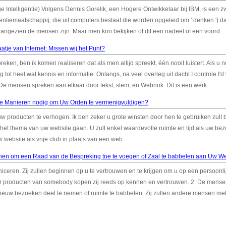
e Intelligentie) Volgens Dennis Gorelik, een Hogere Ontwikkelaar bij IBM, is een 
entiemaatschappij, die uit computers bestaat die worden opgeleid om ' denken ') da
 aangezien de mensen zijn. Maar men kon bekijken of dit een nadeel of een voord...
atje van Internet: Missen wij het Punt?
preken, ben ik komen realiseren dat als men altijd spreekt, één nooit luistert. Als u 
 tot heel wat kennis en informatie. Onlangs, na veel overleg uit dacht I controle I'd
 De mensen spreken aan elkaar door tekst, stem, en Webnok. Dit is een werk...
de Manieren nodig om Uw Orden te vermenigvuldigen?
 producten te verhogen. Ik ben zeker u grote winsten door hen te gebruiken zult 
t het thema van uw website gaan. U zult enkel waardevolle ruimte en tijd als uw be
w website als vrije club in plaats van een web...
en om een Raad van de Bespreking toe te voegen of Zaal te babbelen aan Uw We
eren. Zij zullen beginnen op u te vertrouwen en te krijgen om u op een persoonli
er producten van somebody kopen zij reeds op kennen en vertrouwen. 2. De mense
euw bezoeken deel te nemen of ruimte te babbelen. Zij zullen andere mensen me