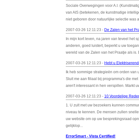
Sociale Overwegingen voor A.I. (Kunstmatig
van AIS (betekenen, de kunstmatige intellig
niet geboren door natuurlijke selectie was
2007-03-26 12:11:23 -
De Zalen van het Pra
In mijn kort leven, na jaren van teveel het s
anderen, goed luistert, beperkt u uw toegang
wereld van de Zalen van het Praatje als is.
2007-03-26 12:11:23 -
Hebt u Elektriseren
Ik heb sommige strategieën om orden van uw
Sluit me aan filiaal bij programma's die me
aren't interessant in hen verspillen. Markt u
2007-03-26 12:11:23 -
10 Voordelige Reden
1. U zult met uw bezoekers kunnen communic
niveau te kennen. De mensen zullen snell
uw website om op uw besprekingsraad opni
gelijklop...
ErrorSmart - Vista Certified!