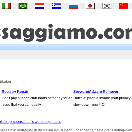
tikelen
Registry Repair
Spyware/Adware Remover
Don't pay a technician loads of money for an
Don't let people invade your privacy
issue that you can easily
slow down your PC!
et de gemeenschap 's werelds grootste
laties niet vertraging in de visiitar AdultFriendFinder dat de beste gratis dating-die