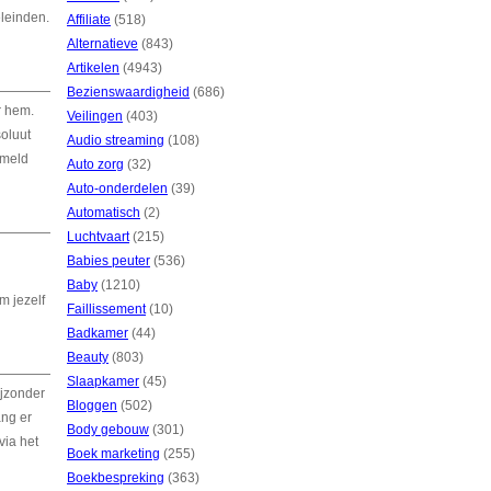
eleinden.
Affiliate
(518)
Alternatieve
(843)
Artikelen
(4943)
Bezienswaardigheid
(686)
r hem.
Veilingen
(403)
oluut
Audio streaming
(108)
rmeld
Auto zorg
(32)
Auto-onderdelen
(39)
Automatisch
(2)
Luchtvaart
(215)
Babies peuter
(536)
Baby
(1210)
m jezelf
Faillissement
(10)
Badkamer
(44)
Beauty
(803)
Slaapkamer
(45)
ijzonder
Bloggen
(502)
ang er
Body gebouw
(301)
via het
Boek marketing
(255)
Boekbespreking
(363)