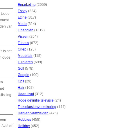
Emarketing
(2959)
Essay
(224)
tot de
Ezine
(317)
kracht
Mode
(314)
rden van
Financiën
(1319)
Vissen
(254)
Fitness
(672)
Griep
(123)
s is het
Meubilair
(115)
an oude
Tuinieren
(699)
Golf
(578)
Google
(100)
Gps
(29)
en
Hair
(102)
het
Haaruitval
(312)
lissing
Hoge definitie televisie
(24)
Ziektekostenverzekering
(144)
Hart-en vaatziekten
(475)
 een
Hobbies
(458)
-Azië of
Holiday
(452)