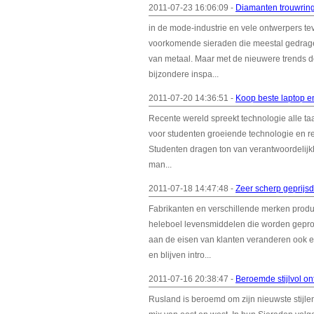
2011-07-23 16:06:09 -
Diamanten trouwrin
in de mode-industrie en vele ontwerpers t
voorkomende sieraden die meestal gedrage
van metaal. Maar met de nieuwere trends 
bijzondere inspa...
2011-07-20 14:36:51 -
Koop beste laptop e
Recente wereld spreekt technologie alle ta
voor studenten groeiende technologie en rece
Studenten dragen ton van verantwoordelijkhe
man...
2011-07-18 14:47:48 -
Zeer scherp geprijsd
Fabrikanten en verschillende merken produc
heleboel levensmiddelen die worden gepro
aan de eisen van klanten veranderen ook e
en blijven intro...
2011-07-16 20:38:47 -
Beroemde stijlvol o
Rusland is beroemd om zijn nieuwste stijl