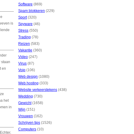
Software
(869)
Spam blokkeren
(229)
de
Sport
(320)
weven is
Spyware
(46)
illende
Stress
(550)
Trading
(78)
Reizen
(583)
Vakantie
(360)
nder
Video
(247)
r staan
Virus
(87)
t en
Voip
(106)
Web design
(1080)
Web hosting
(333)
Website verkeerstekens
(438)
 ze
Wedding
(730)
na het
Gewicht
(1658)
komen in
Wijn
(151)
Vrouwen
(162)
Schrijven tips
(1526)
Computers
(10)
Echter,