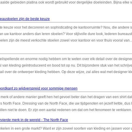
alde gebieden platina ook wordt gebruikt voor dergelijke doeleinden. Bijna elke 
austoelen zijn de beste keuze
e keuze voor het decoreren en sophisticating de kantoorruimte? Nou, die andere s
an uw kantoor anders dan leren stoelen? Voor stijlvolle dure look, lederen bureaus
stoelen zijn de meest verkochte stoelen zowel voor kantoor en voor thuis vooral van..
eilspellende en enorme nodig hebben om te weten over elk detail over de designe
al van kleding geïntroduceerd en bood tot op nu. Dit bijzondere stuk van het schrijv
ail over de ontwerper kleding hebben. Op deze wijze, zal alles wat met designer k
oordkant zo wijdverspreid voor sommige mensen
erk of andere manier geeft hen het gevoel beter dan het dragen van een shirt dat
ls North Face. Dressing van de North Face, die uw tijdgenoten en jezelf liefde, dus l
n niet te doen. Er zijn een aantal redenen om dat om het fenomeen te verklaren. 
vierde merk in de wereld - The North Face
inkelen in een grote markt? Want er zijn zoveel soorten van kleding en jassen voor u