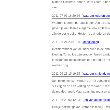
Midden-Oosterse landen, waar zoals in bepa
sier...
2011-07-06 16:20:56 -
Waarom lederen bure
Waarom lederen bureaustoelen zijn de best
geven je de ultieme elegante look en feel v
zijn de beste optie. Het feit is dat lederen 
2011-06-24 23:51:26 -
Merkkleding
Het merendeel van de individuen in de onh
kleding. Tot nu toe zijn groot en breed aant
toestaan dat de lezers om een grondige det
worden opg...
2011-06-23 15:19:25 -
Waarom is niet de n
Sommige mensen vinden dat het quotum is m
$ 1 krijgen op een korting op te slaan, net a
de maatschappij. Maar sommige mensen wille
2011-06-23 00:42:03 -
Een van de meest ge
Heb je ooit het gevoel verbaasd terwijl u w