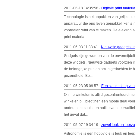
2011-06-18 14:35:58 -
Digitale print materia
Technologie is het oppakken van gelijke 
apparatuur die ons leven gemakkelijker te
voordelen wint van te maken. De elektronisch
print materia...
2011-06-03 11:33:41 -
Nieuwste gadgets - 
Gadgets zijn geworden van de onvermijdelij
deze widgets. Nieuwste gadgets voorzien in 
de belangrijke punten om in gedachten te 
gezondheid. Be...
2011-05-23 05:09:57 -
Een staakt-shop voor
Online winkelen is altijd geconfronteerd m
winkelen bij, biedt hen een mooie deal voo
andere, en maak een notitie van de kwalite
het geval dat...
2011-05-07 19:34:19 -
zowel leuk en leerz
Astronomie is een hobby die is leuk en leerz