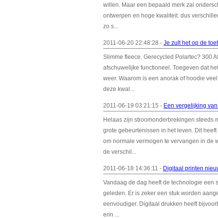
willen. Maar een bepaald merk zal ondersc
ontwerpen en hoge kwaliteit. dus verschille
zo s...
2011-06-20 22:48:28 -
Je zult het op de toe
Slimme fleece. Gerecycled Polartec? 300 Af
afschuwelijke functioneel. Toegeven dat he
weer. Waarom is een anorak of hoodie vee
deze kwal...
2011-06-19 03:21:15 -
Een vergelijking va
Helaas zijn stroomonderbrekingen steeds m
grote gebeurtenissen in het leven. Dit hee
om normale vermogen te vervangen in de wo
de verschil...
2011-06-18 14:36:11 -
Digitaal printen nieu
Vandaag de dag heeft de technologie een stu
geleden. Er is zeker een stuk worden aan
eenvoudiger. Digitaal drukken heeft bijvoorb
erin ...