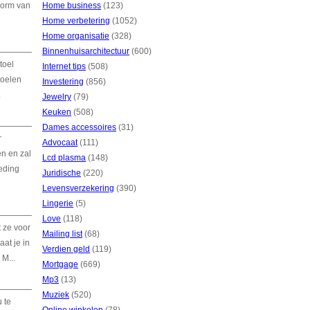
vorm van
Home business
(123)
Home verbetering
(1052)
Home organisatie
(328)
Binnenhuisarchitectuur
(600)
toel
Internet tips
(508)
toelen
Investering
(856)
.
Jewelry
(79)
Keuken
(508)
Dames accessoires
(31)
r
Advocaat
(111)
en en zal
Lcd plasma
(148)
leding
Juridische
(220)
Levensverzekering
(390)
Lingerie
(5)
Love
(118)
 ze voor
Mailing list
(68)
aat je in
Verdien geld
(119)
M...
Mortgage
(669)
Mp3
(13)
Muziek
(520)
 te