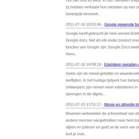
mix van oost en west. In hun Sieraden volg
zij hebben verfraaid hun sieraden op een 
belangrijk kenmerk...
2011-07-16 20:03:46 -
Google gewenste fu
Google heeft gebracht de hele wereld dicht
Google docs. Net als elk ander product re
functies van Google zijn: Google Docs werk
hiera...
2011-07-16 19:09:18 -
Edelsteen sieraden-
Gems zijn de meest geliefde en waardevolle
leeftijden. In het huidige tijdperk hun b
ontwerpers zijn nemen meer edelstenen in 
sprongen in de afgelo...
2011-07-15 13:51:17 -
Mooie en stijlvolle 
Bloemen verbeelden de schoonheid van de 
andere mensen aangetrokken naar hem toe. 
stijlen en patroon en geef ze de vorm van sie
kort je over...