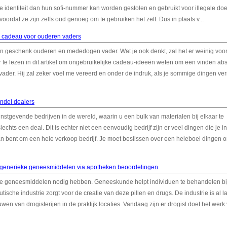
e identiteit dan hun sofi-nummer kan worden gestolen en gebruikt voor illegale do
ordat ze zijn zelfs oud genoeg om te gebruiken het zelf. Dus in plaats v...
g cadeau voor ouderen vaders
 een geschenk ouderen en mededogen vader. Wat je ook denkt, zal het er weinig voo
te lezen in dit artikel om ongebruikelijke cadeau-ideeën weten om een vinden abs
ader. Hij zal zeker voel me vereerd en onder de indruk, als je sommige dingen ve
andel dealers
nstgevende bedrijven in de wereld, waarin u een bulk van materialen bij elkaar te
echts een deal. Dit is echter niet een eenvoudig bedrijf zijn er veel dingen die je in
bent om een hele verkoop bedrijf. Je moet beslissen over een heleboel dingen o
 generieke geneesmiddelen via apotheken beoordelingen
eke geneesmiddelen nodig hebben. Geneeskunde helpt individuen te behandelen b
he industrie zorgt voor de creatie van deze pillen en drugs. De industrie is al l
 van drogisterijen in de praktijk locaties. Vandaag zijn er drogist doet het werk 