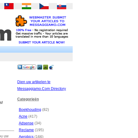
Dien uw artikelen te
Messaggiamo.Com Directory
Categorieën
s!
Boekhouding
(82)
Acne
(417)
Adsense
(34)
Reclame
(195)
zou uw
Aerobics
(166)