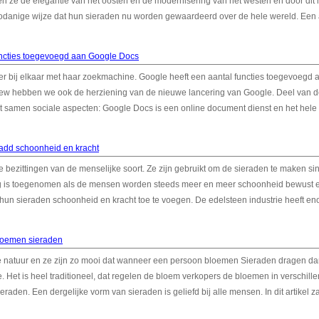
en ze de elegantie van het oosten en de modernisering van het westen en door dit
zodanige wijze dat hun sieraden nu worden gewaardeerd over de hele wereld. Een
ncties toegevoegd aan Google Docs
er bij elkaar met haar zoekmachine. Google heeft een aantal functies toegevoegd 
view hebben we ook de herziening van de nieuwe lancering van Google. Deel van 
t samen sociale aspecten: Google Docs is een online document dienst en het hele
add schoonheid en kracht
 bezittingen van de menselijke soort. Ze zijn gebruikt om de sieraden te maken si
elang is toegenomen als de mensen worden steeds meer en meer schoonheid bewust 
hun sieraden schoonheid en kracht toe te voegen. De edelsteen industrie heeft e
bloemen sieraden
natuur en ze zijn zo mooi dat wanneer een persoon bloemen Sieraden dragen dan
Het is heel traditioneel, dat regelen de bloem verkopers de bloemen in verschill
raden. Een dergelijke vorm van sieraden is geliefd bij alle mensen. In dit artikel za