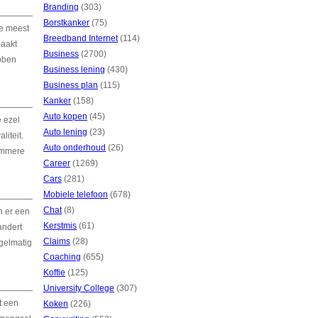
Branding
(303)
Borstkanker
(75)
de meest
Breedband Internet
(114)
maakt
Business
(2700)
bben
Business lening
(430)
Business plan
(115)
Kanker
(158)
Auto kopen
(45)
 ezel
Auto lening
(23)
liteit.
Auto onderhoud
(26)
limmere
Career
(1269)
Cars
(281)
Mobiele telefoon
(678)
Chat
(8)
n er een
Kerstmis
(61)
andert
Claims
(28)
gelmatig
Coaching
(655)
Koffie
(125)
University College
(307)
t een
Koken
(226)