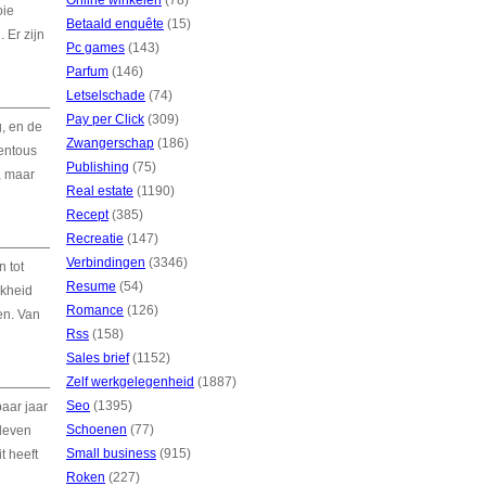
Online winkelen
(78)
oie
Betaald enquête
(15)
 Er zijn
Pc games
(143)
Parfum
(146)
Letselschade
(74)
Pay per Click
(309)
, en de
Zwangerschap
(186)
mentous
Publishing
(75)
, maar
Real estate
(1190)
Recept
(385)
Recreatie
(147)
Verbindingen
(3346)
 tot
Resume
(54)
jkheid
Romance
(126)
en. Van
Rss
(158)
Sales brief
(1152)
Zelf werkgelegenheid
(1887)
Seo
(1395)
paar jaar
Schoenen
(77)
leven
Small business
(915)
t heeft
Roken
(227)