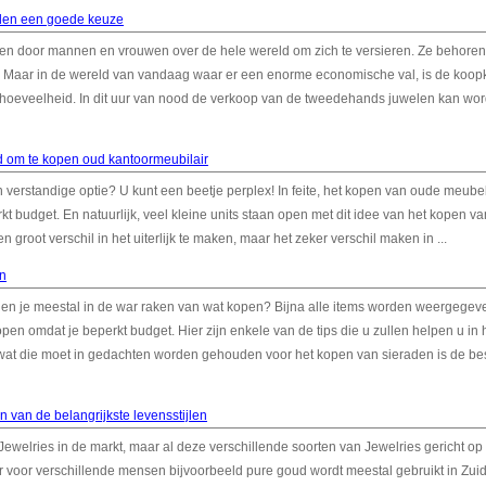
den een goede keuze
gen door mannen en vrouwen over de hele wereld om zich te versieren. Ze behoren 
. Maar in de wereld van vandaag waar er een enorme economische val, is de koop
 hoeveelheid. In dit uur van nood de verkoop van de tweedehands juwelen kan wo
 om te kopen oud kantoormeubilair
verstandige optie? U kunt een beetje perplex! In feite, het kopen van oude meubel
t budget. En natuurlijk, veel kleine units staan open met dit idee van het kopen v
 groot verschil in het uiterlijk te maken, maar het zeker verschil maken in ...
en
en je meestal in de war raken van wat kopen? Bijna alle items worden weergegev
open omdat je beperkt budget. Hier zijn enkele van de tips die u zullen helpen u in 
 wat die moet in gedachten worden gehouden voor het kopen van sieraden is de bes
n van de belangrijkste levensstijlen
Jewelries in de markt, maar al deze verschillende soorten van Jewelries gericht op
 er voor verschillende mensen bijvoorbeeld pure goud wordt meestal gebruikt in Zuid