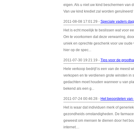
eigen. Als u niet uw kind beschermen van d
Van uw kind krediet zal worden geruïneerd vo
2011-08-08 17:01:29 -
Speciale vaders da
Het is echt moeilijk te beslissen wat voor
Om te voorkomen dat deze verwarring, door 
uniek en oprechte geschenk voor uw oude v
hier op de spec...
2011-07-30 19:21:19 -
Tips voor de grooth
Hele verkoop bedrijf is een van de meest wi
verkopen en te verdienen grote winsten in sl
gedachten moet houden wanneer u van plan 
bekend als een g...
2011-07-24 00:46:28 -
Het beoordelen van
Het is waar dat individuen merk of generi
gezondheids omstandigheden. De farmaceutisc
geweest om mensen te dienen door het bouwen
internet....