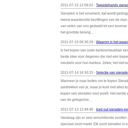
2011-07-15 12:58:02 -
Tweedehands siera
Sieraden is het ornament, dat wordt gedra
meest waardevolle bezittingen van de man
van velen van ons gedaald tot een enorme
het grootste belang....
2011-07-15 06:36:29 -
Waarom is het waard
Is het kopen van oude kantoormeubilair een 
beste idee voor degenen die met een beperk
meubels voor hun kantoor. Zeker, het niet een
2011-07-14 16:30:25 -
Selectie van sierad
Wanneer je naar buiten om te kopen Sierad
aantrekken van je, maar je kunt niet alles k
kopen van sieraden voor jezelf. Het eerste
van de gelegenhe...
2011-07-13 12:48:46 -
Iced out sieraden-ee
Vandaag zijn er veel verschillende soorten 
speciaal soort markt. Elk soort sieraden is