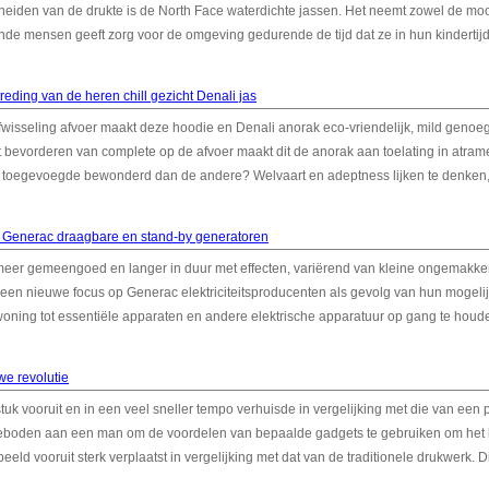
heiden van de drukte is de North Face waterdichte jassen. Het neemt zowel de mo
nde mensen geeft zorg voor de omgeving gedurende de tijd dat ze in hun kindertijd.
treding van de heren chill gezicht Denali jas
wisseling afvoer maakt deze hoodie en Denali anorak eco-vriendelijk, mild genoeg
t bevorderen van complete op de afvoer maakt dit de anorak aan toelating in atra
l toegevoegde bewonderd dan de andere? Welvaart en adeptness lijken te denken
n Generac draagbare en stand-by generatoren
eer gemeengoed en langer in duur met effecten, variërend van kleine ongemakken
ft een nieuwe focus op Generac elektriciteitsproducenten als gevolg van hun mogeli
ning tot essentiële apparaten en andere elektrische apparatuur op gang te houd
we revolutie
k vooruit en in een veel sneller tempo verhuisde in vergelijking met die van een 
geboden aan een man om de voordelen van bepaalde gadgets te gebruiken om het 
eeld vooruit sterk verplaatst in vergelijking met dat van de traditionele drukwerk. Di