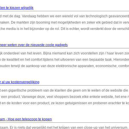
len te kiezen wijselijk
tred met de dag. Vandaag hebben we een wereld vol van technologisch geavanceer
 maken. De markten zijn booming met mogelijkheden en zeker elk gebied dat in ver
e media is in het bijzonder op de rol. Dit is echter, wordt versterkt door de versch
meer weten over de nieuwste coole gadgets
k onderdeel van het leven. Bijna niemand kan zich voorstellen zijn / haar leven zo
de kwaliteit en het comfort tijdens het uitvoeren van een bepaalde taak. Hieronde
houden terwijl de aankoop van deze elektronische apparaten, economische, comfor
 al uw kostenvergelijking
et een gigantische probleem van de klanten die geen om te weten of de website die
r een product. Vanwege deze, veel shoppers bezoek elke enkele website, het ene 
it en de kosten voor een product, ze lezen getuigenissen en proberen erachter te 
aam - Hoe een telescoop te kopen
aam. Er is niets dat vergelijkt met het krijgen van een close-up van het universum. 