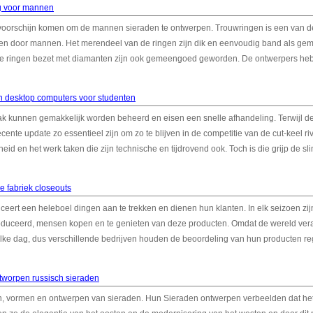
g voor mannen
evoorschijn komen om de mannen sieraden te ontwerpen. Trouwringen is een van 
n door mannen. Het merendeel van de ringen zijn dik en eenvoudig band als ge
de ringen bezet met diamanten zijn ook gemeengoed geworden. De ontwerpers he
n desktop computers voor studenten
ak kunnen gemakkelijk worden beheerd en eisen een snelle afhandeling. Terwijl de
nte update zo essentieel zijn om zo te blijven in de competitie van de cut-keel riva
id en het werk taken die zijn technische en tijdrovend ook. Toch is die grijp de s
e fabriek closeouts
eert een heleboel dingen aan te trekken en dienen hun klanten. In elk seizoen zij
duceerd, mensen kopen en te genieten van deze producten. Omdat de wereld ver
lke dag, dus verschillende bedrijven houden de beoordeling van hun producten re
ntworpen russisch sieraden
en, vormen en ontwerpen van sieraden. Hun Sieraden ontwerpen verbeelden dat he