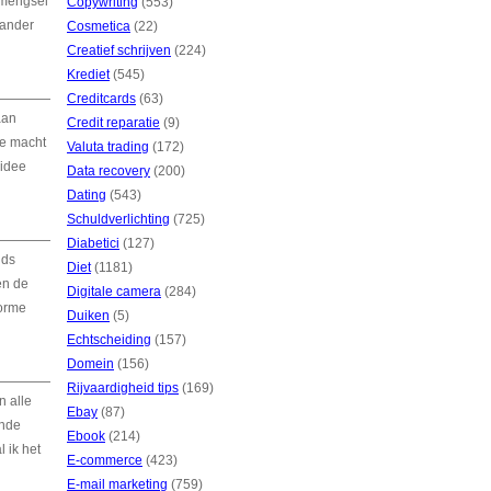
 mengsel
Copywriting
(553)
 ander
Cosmetica
(22)
Creatief schrijven
(224)
Krediet
(545)
Creditcards
(63)
aan
Credit reparatie
(9)
de macht
Valuta trading
(172)
 idee
Data recovery
(200)
Dating
(543)
Schuldverlichting
(725)
Diabetici
(127)
nds
Diet
(1181)
en de
Digitale camera
(284)
norme
Duiken
(5)
Echtscheiding
(157)
Domein
(156)
Rijvaardigheid tips
(169)
 alle
Ebay
(87)
ende
Ebook
(214)
l ik het
E-commerce
(423)
E-mail marketing
(759)