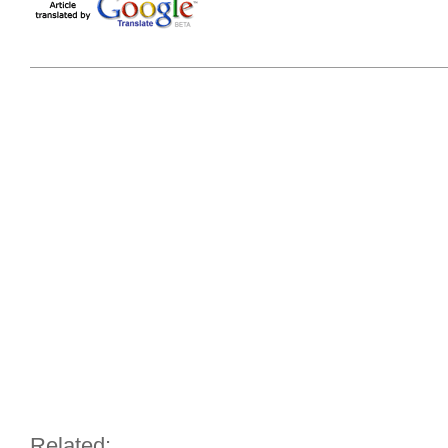
Related: