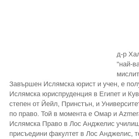
д-р Ха
"най-в
мислит
Завършен Ислямска юрист и учен, е по
Ислямска юриспруденция в Египет и Куве
степен от Йейл, Принстън, и Университ
по право. Той в момента е Омар и Azmer
Ислямска Право в Лос Анджелис училищ
присъедини факултет в Лос Анджелис, т