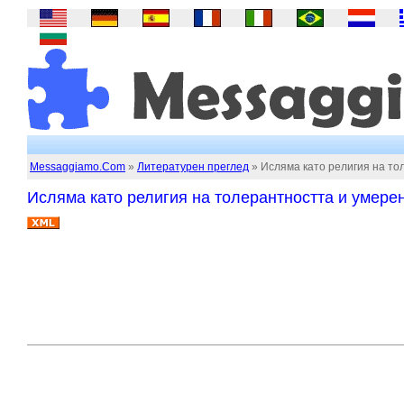
Messaggiamo.Com
»
Литературен преглед
» Исляма като религия на то
Исляма като религия на толерантността и умере