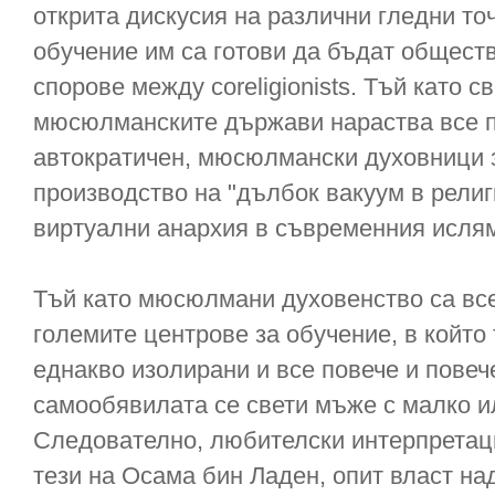
открита дискусия на различни гледни то
обучение им са готови да бъдат общест
спорове между coreligionists. Тъй като с
мюсюлманските държави нараства все п
автократичен, мюсюлмански духовници за
производство на "дълбок вакуум в религ
виртуални анархия в съвременния ислям
Тъй като мюсюлмани духовенство са вс
големите центрове за обучение, в който 
еднакво изолирани и все повече и повеч
самообявилата се свети мъже с малко и
Следователно, любителски интерпретаци
тези на Осама бин Ладен, опит власт на