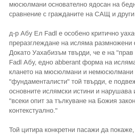
мюсюлмани основателно ядосан на бедно
сравнение с гражданите на САЩ и други
д-р Абу Ел Fadl е особено критично уах
преразглеждане на исляма размножени 
Докато Уахабизъм твърди, че е на "прав 
Fadl Абу, едно abberant форма на исляма
клането на мюсюлмани и немюсюлмани та
"фундаменталисти" той твърди, е подвеж
основните ислямски истини и нарушава 
"всеки опит за тълкуване на Божия зако
контекстуално."
Той цитира конкретни пасажи да покаже,