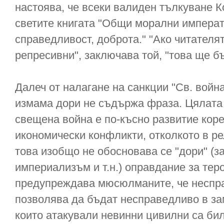
настоява, че всеки валиден тълкуване 
светите книгата "Общи морални императ
справедливост, доброта." "Ако читателя
репресивни", заключава той, "това ще б
Далеч от налагане на санкции "Св. война
измама дори не съдържа фраза. Цялата
свещена война е по-късно развитие коре
икономически конфликти, отколкото в ре
това изобщо не обосновава се "дори" (з
империализъм и т.н.) оправдание за тер
предупреждава мюсюлманите, че неспра
позволява да бъдат несправедливо в зам
които атакували невинни цивилни са бил