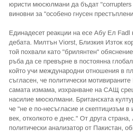
юристи мюсюлмани да бъдат "corrupters 
виновни за "особено гнусен престъплени
Единадесет реакции на есе Абу Ел Fadl
дебата. Милтън Viorst, Близкия Изток ко
той похвали като "брилянтен" обяснени
ръба да се превърне в постоянна глобалн
който учи международни отношения в пл
съгласен, че политически мотивираните 
самата измама, изхранване на САЩ срещ
насилие мюсюлмани. Британската култур
че "не е по-несъгласие и скептицизъм в 
век, отколкото е днес." От друга страна, 
политически анализатор от Пакистан, об