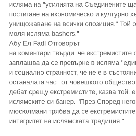
исляма на "усилията на Съединените ща
постигане на икономическо и културно 
унищожаване на всички опозиция." Той о
моля исляма-bashers."
Абу Ел Fadl Отговорът
на коментари твърди, че екстремистит
заплашва да се превърне в исляма "един
и социално странност, че не е в състоян
останалата част от човешкото общество.
дебат срещу екстремистите, казва той, е
ислямските си банер. "През Според него
мюсюлмани трябва да се екстремистите
интегритет на ислямската традиция."