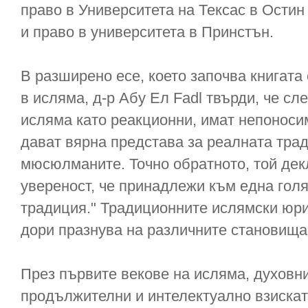
право в Университета на Тексас в Ости
и право в университета в Принстън.
В разширено есе, което започва книгата
в исляма, д-р Абу Ел Fadl твърди, че сл
исляма като реакционни, имат непоноси
дават вярна представа за реалната тра
мюсюлманите. Точно обратното, той дек
увереност, че принадлежи към една гол
традиция." Традиционните ислямски юрис
дори празнува на различните становища
През първите векове на исляма, духовн
продължителни и интелектуално взискат