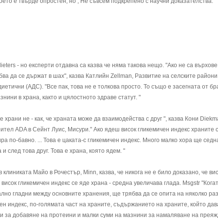
 което е твърде опростен, но , Не съвсем подкрепено с научни доказателства.
dieters - но експерти отдавна са казва че няма такова нещо. "Ако не са върхове
ва да се държат в шах", казва Катлийн Zellman, Развитие на селските райони
етични (АДС). "Все пак, това не е толкова просто. То също е засегната от б
нини в храна, както и цялостното здраве статут. "
 храни не - как, че храната може да взаимодейства с друг ", казва Кони Diekm
рител ADA в Сейнт Луис, Мисури." Ако ядеш висок гликемичен индекс храните 
а по-бавно. ... Това е цаката-с гликемичен индекс. Много малко хора ще седн
и след това друг. Това е храна, която ядем. "
клиниката Майо в Рочестър, Minn, казва, че никога не е било доказано, че ви
 висок гликемичен индекс се яде храна - средна увеличава глада. Msgstr "Когат
ално гладни между основните хранения, ще трябва да се опита на няколко ра
ен индекс, по-голямата част на храните, съдържанието на храните, който дав
исли за добавяне на протеини и малки суми на мазнини за намаляване на прея