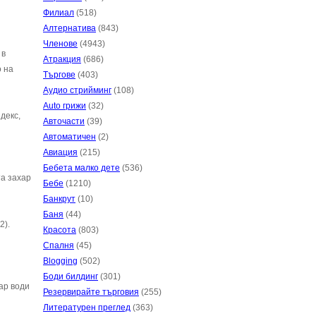
Филиал
(518)
Алтернатива
(843)
Членове
(4943)
 в
Атракция
(686)
о на
Търгове
(403)
Аудио стрийминг
(108)
Auto грижи
(32)
декс,
Авточасти
(39)
Автоматичен
(2)
Авиация
(215)
Бебета малко дете
(536)
та захар
Бебе
(1210)
Банкрут
(10)
Баня
(44)
2).
Красота
(803)
Спалня
(45)
Blogging
(502)
Боди билдинг
(301)
ар води
Резервирайте търговия
(255)
Литературен преглед
(363)