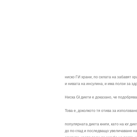
ниско ГИ храни, по силата на забавят х
и нивата на инсулина, и има ползи за зд
Ниска GI диети е доказано, че подобряван
Това е, доколкото тя отива за използван
популярната диета книги, като на юг дие
до по-глад и последващо увеличаване на 