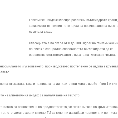
Гликемичен индекс класира различни въглехидрати храни,
зависимост от техния потенциал за повишаване на нивот
кръвната захар.
Класацията е по скала от 0 до 100.Higher на гликемичен ин
по-висок е специално способността въглехидрати да се
осъществи скок (покачване) в нивата на глюкоза в кръвта.
раносмилането и усвояването, производството постепенно се издига в кръвна
равето.
е на глюкозата, така и на нивата на липидите при хора с диабет (тип 1 и тип 
ето на гликемичния индекс за намаляване на теглото.
та плажа са основателни на предпоставката, че скок в нивата на кръвната зах
теглото, докато храни с нисък ГИ са склонни да забави haunger или по-ниска