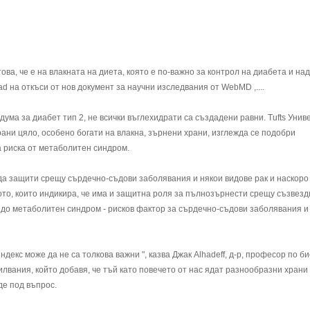
ва, че е на влакната на диета, която е по-важно за контрол на диабета и на
ad на откъси от нов документ за научни изследвания от WebMD ,....
 дума за диабет тип 2, не всички въглехидрати са създадени равни. Tufts Унив
ани цяло, особено богати на влакна, зърнени храни, изглежда се подобри
а риска от метаболитен синдром.
да защити срещу сърдечно-съдови заболявания и някои видове рак и наскоро
ото, които индикира, че има и защитна роля за пълнозърнести срещу съзвезд
 до метаболитен синдром - рисков фактор за сърдечно-съдови заболявания и
ндекс може да не са толкова важни ", казва Джак Alhadeff, д-р, професор по б
илвания, който добавя, че тъй като повечето от нас ядат разнообразни храни 
де под въпрос.