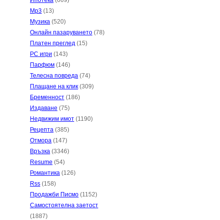
Ипотека
(669)
Mp3
(13)
Музика
(520)
Онлайн пазаруването
(78)
Платен преглед
(15)
PC игри
(143)
Парфюм
(146)
Телесна повреда
(74)
Плащане на клик
(309)
Бременност
(186)
Издаване
(75)
Недвижим имот
(1190)
Рецепта
(385)
Отмора
(147)
Връзка
(3346)
Resume
(54)
Романтика
(126)
Rss
(158)
Продажби Писмо
(1152)
Самостоятелна заетост
(1887)