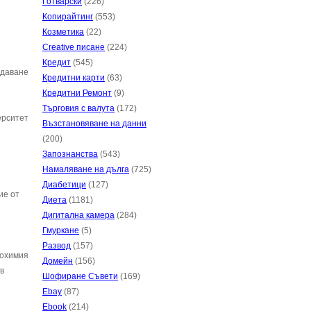
Готварски
(226)
Копирайтинг
(553)
Козметика
(22)
Creative писане
(224)
Кредит
(545)
ддаване
Кредитни карти
(63)
Кредитни Ремонт
(9)
Търговия с валута
(172)
ерситет
Възстановяване на данни
(200)
Запознанства
(543)
Намаляване на дълга
(725)
Диабетици
(127)
ие от
Диета
(1181)
Дигитална камера
(284)
Гмуркане
(5)
Развод
(157)
иохимия
Домейн
(156)
в
Шофиране Съвети
(169)
Ebay
(87)
Ebook
(214)