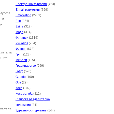
Електронна търговия
(423)
E-mail маркетинг
(759)
елулоза
Emarketing
(2959)
r и
Есе
(224)
по
Ezine
(317)
Мода
(314)
Финанси
(1319)
Риболов
(254)
Фитнес
(672)
амата за
Грип
(123)
ените
Мебели
(115)
Градинарство
(699)
Голф
(578)
Google
(100)
Gps
(29)
Коса
(102)
Коса загуба
(312)
С висока разделителна
а
телевизия
(24)
яване на
Здравно осигуряване
(144)