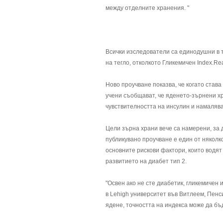
между отделните хранения. "
Всички изследователи са единодушни в то
на тегло, отколкото Гликемичен Index.Re
Ново проучване показва, че когато става
учени съобщават, че яденето-зърнени хр
чувствителността на инсулин и намаляв
Цели зърна храни вече са намерени, за 
публикувано проучване е един от няколк
основните рискови фактори, които водят
развитието на диабет тип 2.
"Освен ако не сте диабетик, гликемичен и
в Lehigh университет във Витлеем, Пенс
ядене, точността на индекса може да бъ