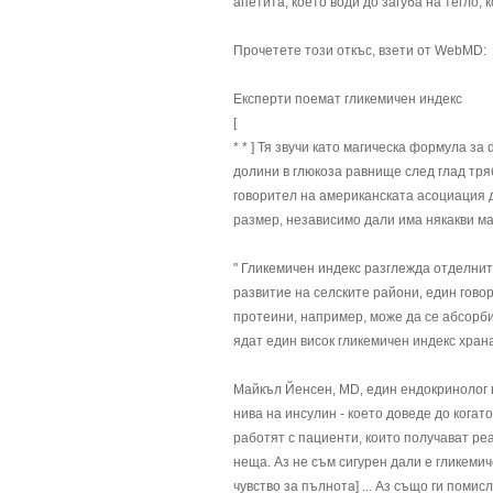
апетита, което води до загуба на тегло,
Прочетете този откъс, взети от WebMD:
Експерти поемат гликемичен индекс
[
* * ] Тя звучи като магическа формула за 
долини в глюкоза равнище след глад тряб
говорител на американската асоциация ди
размер, независимо дали има някакви маз
" Гликемичен индекс разглежда отделните
развитие на селските райони, един гово
протеини, например, може да се абсорбир
ядат един висок гликемичен индекс храна 
Майкъл Йенсен, MD, един ендокринолог в 
нива на инсулин - което доведе до когато
работят с пациенти, които получават ре
неща. Аз не съм сигурен дали е гликемич
чувство за пълнота] ... Аз също ги пом