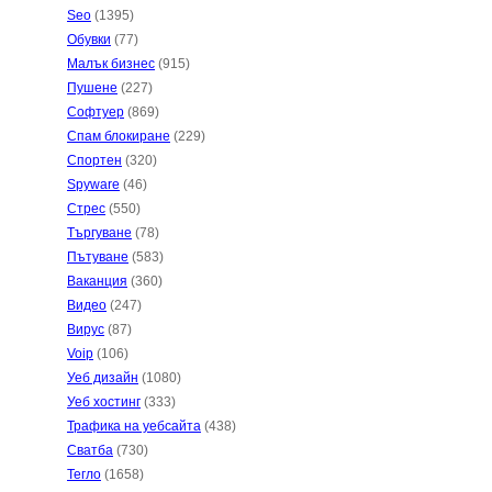
Seo
(1395)
Обувки
(77)
Малък бизнес
(915)
Пушене
(227)
Софтуер
(869)
Спам блокиране
(229)
Спортен
(320)
Spyware
(46)
Стрес
(550)
Търгуване
(78)
Пътуване
(583)
Ваканция
(360)
Видео
(247)
Вирус
(87)
Voip
(106)
Уеб дизайн
(1080)
Уеб хостинг
(333)
Трафика на уебсайта
(438)
Сватба
(730)
Тегло
(1658)