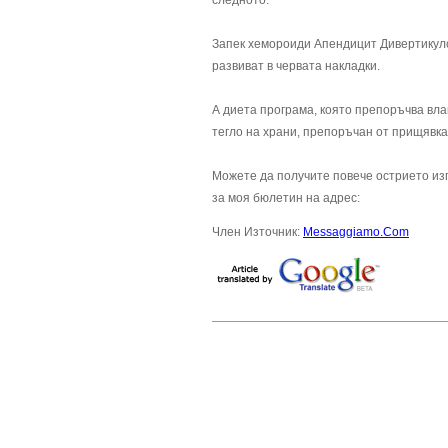
следното:
Запек хемороиди Апендицит Дивертикулоз
развиват в червата накладки.
А диета програма, която препоръчва вла
тегло на храни, препоръчан от прищявка
Можете да получите повече острието изг
за моя бюлетин на адрес:
Член Източник:
Messaggiamo.Com