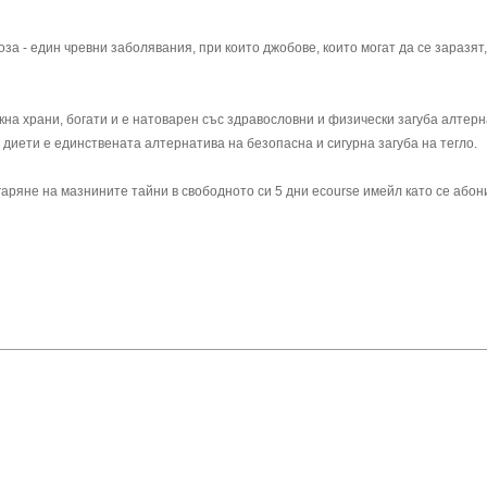
а - един чревни заболявания, при които джобове, които могат да се заразят,
кна храни, богати и е натоварен със здравословни и физически загуба алтер
 диети е единствената алтернатива на безопасна и сигурна загуба на тегло.
аряне на мазнините тайни в свободното си 5 дни ecourse имейл като се або