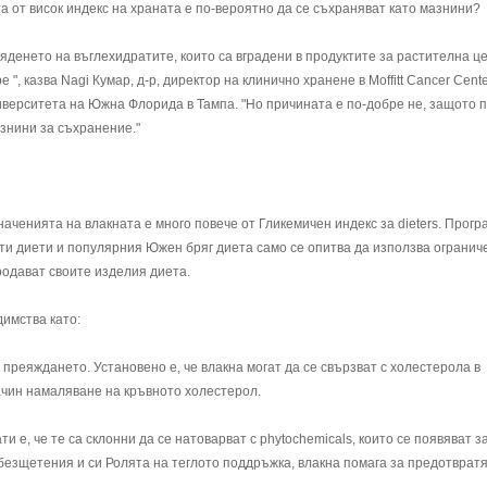
та от висок индекс на храната е по-вероятно да се съхраняват като мазнини?
 яденето на въглехидратите, които са вградени в продуктите за растителна ц
 ", казва Nagi Кумар, д-р, директор на клинично хранене в Moffitt Cancer Cente
верситета на Южна Флорида в Тампа. "Но причината е по-добре не, защото 
знини за съхранение."
значенията на влакната е много повече от Гликемичен индекс за dieters. Прогр
ти диети и популярния Южен бряг диета само се опитва да използва огранич
родават своите изделия диета.
димства като:
 преяждането. Установено е, че влакна могат да се свързват с холестерола в
ачин намаляване на кръвното холестерол.
ти е, че те са склонни да се натоварват с phytochemicals, които се появяват з
безщетения и си Ролята на теглото поддръжка, влакна помага за предотврат