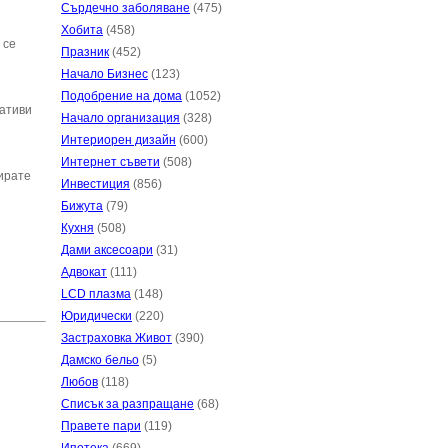
Сърдечно заболяване
(475)
Хобита
(458)
 се
Празник
(452)
Начало Бизнес
(123)
Подобрение на дома
(1052)
нативи
Начало организация
(328)
Интериорен дизайн
(600)
Интернет съвети
(508)
нирате
Инвестиция
(856)
Бижута
(79)
Кухня
(508)
Дами аксесоари
(31)
Адвокат
(111)
LCD плазма
(148)
Юридически
(220)
Застраховка Живот
(390)
Дамско бельо
(5)
Любов
(118)
Списък за разпращане
(68)
Правете пари
(119)