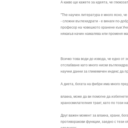
А какво ще кажете за идеята, че глюкоза
"The научен литература е много ясно, че
- сложни въглехидрати - е винаги по-добре
професор на човешкото хранене към Уни
някакъв начин намалява или променя ма
Всичко това води до извода, че едно от 
отслабване като много ниски въглехидра
научни данни за гликемичен индекс да п
А диета, богата на фибри има много пре
влакна, може да ви помогне да избегнете
храносмилателния тракт, като по този н
Друг важен момент за влакна, храни, бога
противоракови функции, заедно с тези о