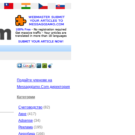
Подайте членове на
Messaggiamo.Com директория
Категории
Счетоводство
(82)
Акне
(417)
Adsense
(34)
Реклама
(195)
Аеробика
(166)