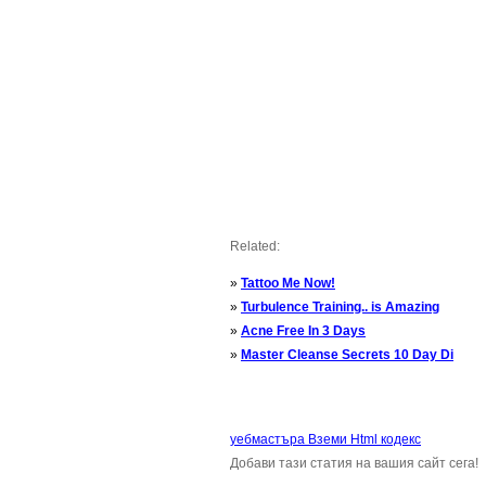
Related:
»
Tattoo Me Now!
»
Turbulence Training.. is Amazing
»
Acne Free In 3 Days
»
Master Cleanse Secrets 10 Day Di
уебмастъра Вземи Html кодекс
Добави тази статия на вашия сайт сега!