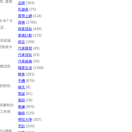
, 選擇,
品牌
(303)
乳腺癌
(75)
寬帶上網
(114)
 年? 不
商務
(2700)
決定。
商業貸款
(430)
業務計劃
(115)
必須是誠
癌症
(158)
您財政今
汽車購買
(45)
汽車貸款
(23)
汽車維修
(26)
些教訓您
職業生涯
(1269)
轎車
(281)
手機
(678)
的部份,
聊天
(8)
聖誕
(61)
索賠
(28)
最高費和仍
教練
(655)
您工作與
咖啡
(125)
學院大學
(307)
烹飪
(226)
您以尊敬