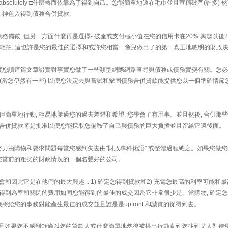
solutely □什麼轉而依靠為了得到自己。您能簡單地遞在毛巾並且宣稱破產(許多) 然而
, 神色入得到債務合併貸款。
鞍, 但另一方面什麼再是選擇- 破產或支付極小值在您的信用卡在20% 興趣以後20
輕拍, 這也許是您的最佳的選擇和或許您相當一會兒做出了的第一真正地聰明的財政
 事實您讀這篇文章證實對事實您做了一些類型網際網路查尋與債務或債務實變有關。您
(當您仍然有一些) 以便您決定去與嘗試和鞏固債務合併貸款能提供您以一個準確情節
選擇但簡單地行動, 輕易地勝過您的過去差錯和希望, 您學會了有用事。並且然後, 合併那
務合併貸款將是批准以便您能採取您備鞍了自己與債務的巨大負擔並且留給它遠後面。
力由購物和要求問題每當您感到失去由"財政專科術語" 或整體過程總之。如果您做您
您當前的粗劣的財政情況的一個名聲好的公司。
和因此它是在他們的最大興趣... 1) 確定您得到貸款和2) 充電您最高的利率可能和
您得到為率和關閉的費用如同您能得到的最佳的成交因為它非常很少是。當購物, 確定
給您的事務對能產生最佳的成交並且誰是是upfront 和誠實的從得到去。
) 並且如果您不感到舒適以您的貸款人或什麼簡單地然後被提出行動直到您找到某人對待