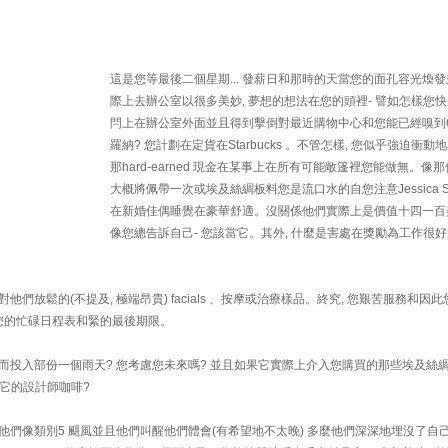
這是您等最後二個星期... 發薪日和那時的天當您的面孔容光煥
際上去辦公室以很多美妙, 夢想的想法在您的頭裡- 譬如怎樣您
閂上在辦公室外面並且得到擊倒對最近購物中心和您能已經嗅到Caf
羅納? 您計劃在定貨在Starbucks 。不管怎樣, 您似乎強迫衝動
那hard-earned 現金在某事上在所有可能敞篷裡您能做無。像
大概將佩帶一次或埃及絲綢板料您是流口水的自您注意Jessica Si
在新婚佳偶睡覺在豪華舒適。沒關係他們實際上是價值十四一百美元
像您總告訴自己- 您該當它。其外, 什麼是害處在獎勵為工作很好
們放鬆的(不提及, 極端昂貴) facials 、按摩或治療樣品。終究, 您艱苦服務和因
您的忙碌日程表和緊的最後期限。
爾地甚而投入部份一個雨天? 您考慮您未來嗎? 並且如果它實際上介入您購買的那些埃及絲
值它的設計師咖啡?
他們像類別5 颶風並且他們叫醒他們體會(有希望地不太晚) 多麼他們深深地埋沒了自