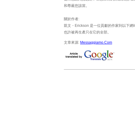
和尊嚴您該當。
關於作者:
凱文・Erickson 是一位貢獻的作家到以下網
也許被再生產只在它的全部。
文章來源:
Messaggiamo.Com