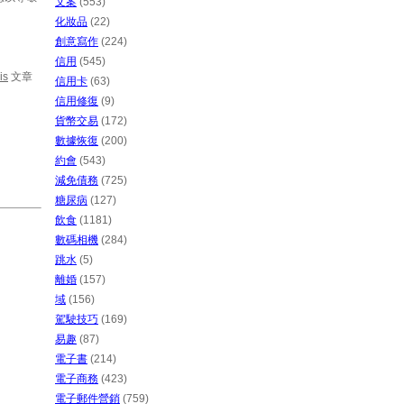
文案
(553)
化妝品
(22)
創意寫作
(224)
信用
(545)
is
文章
信用卡
(63)
信用修復
(9)
貨幣交易
(172)
數據恢復
(200)
約會
(543)
減免債務
(725)
糖尿病
(127)
飲食
(1181)
數碼相機
(284)
跳水
(5)
離婚
(157)
域
(156)
駕駛技巧
(169)
易趣
(87)
電子書
(214)
電子商務
(423)
電子郵件營銷
(759)