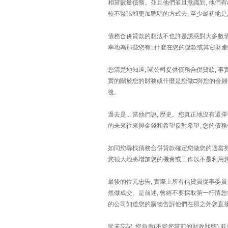
相當數量債務。並且他們並且意識到, 他們有ab
較不緊張和更加聰明的方式去, 至少最初地是
債務合併貸款的想法不也許是誘惑對大多數債務備
幸地為那些您有□什麼在您的儲款或其它財產
您清楚地知道, 噸公司提供債務合併貸款,
實的關於您的財務或什麼是您做□與您的金錢
後。
過去是... 當他們說, 歷史。您真正地沒有
的未來往來與金錢和希望反對希望, 您的債
如同您尋找債務合併貸款確定您做您的適當努
您很大地將增加您的機會或工作以不是利用
最後的位元忠告, 實際上所有信貸員從事委員會
然做成交。是前述, 曾經不要採取第一行情
的公司知道您的購物告訴他們在那之外您直接將
從未忘記, 您負責(不管您當前的財政狀態