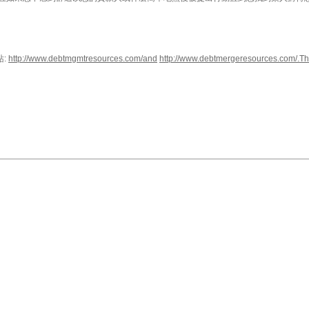
站:
http://www.debtmgmtresources.com/and
http://www.debtmergeresources.com/.Th