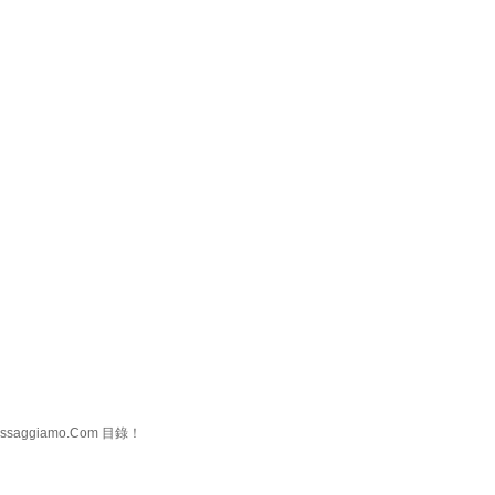
ggiamo.Com 目錄！