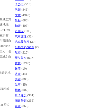
子公司
(518)
另類
(843)
文章
(4943)
發並且您實
景點
(686)
快速地能
拍賣
(403)
f? 維
音頻流
(108)
地花所有
汽車護理
(32)
那件禮服您
汽車零部件
(39)
mpson
autoresponder
(2)
... 但
航空
(215)
完成? 您
嬰兒學步
(536)
寶寶
(1210)
破產
(10)
此您確定地
浴室
(44)
美容
(803)
臥室
(45)
綢板料或
博客
(502)
班子建設
(301)
圖書營銷
(255)
己在壓迫
書評
(363)