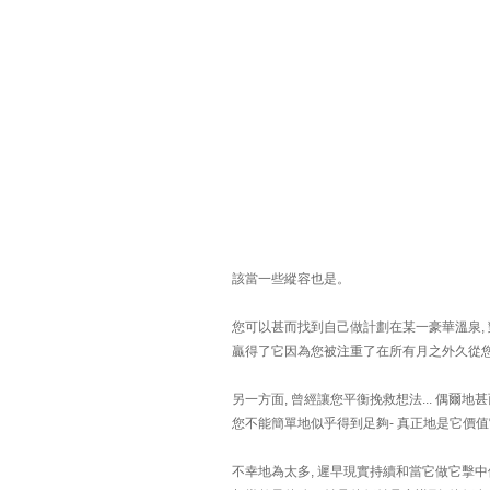
該當一些縱容也是。
您可以甚而找到自己做計劃在某一豪華溫泉, 對他
贏得了它因為您被注重了在所有月之外久從
另一方面, 曾經讓您平衡挽救想法... 偶
您不能簡單地似乎得到足夠- 真正地是它價
不幸地為太多, 遲早現實持續和當它做它擊中