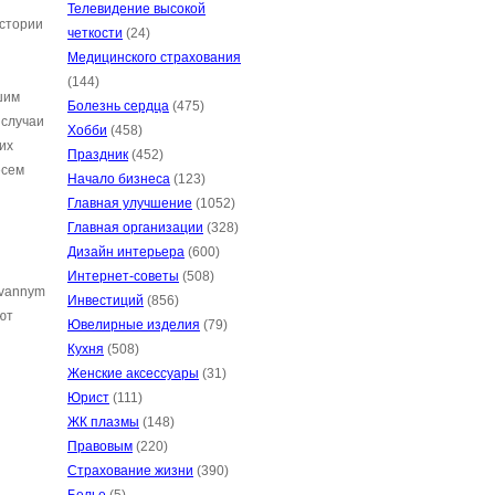
Телевидение высокой
истории
четкости
(24)
Медицинского страхования
(144)
шим
Болезнь сердца
(475)
 случаи
Хобби
(458)
их
Праздник
(452)
есем
Начало бизнеса
(123)
Главная улучшение
(1052)
Главная организации
(328)
Дизайн интерьера
(600)
Интернет-советы
(508)
ovannym
Инвестиций
(856)
ют
Ювелирные изделия
(79)
Кухня
(508)
Женские аксессуары
(31)
Юрист
(111)
ЖК плазмы
(148)
Правовым
(220)
Страхование жизни
(390)