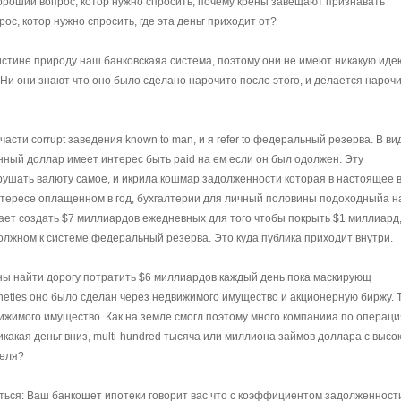
ороший вопрос, котор нужно спросить, почему крены завещают признавать
с, котор нужно спросить, где эта деньг приходит от?
истине природу наш банковскаяа система, поэтому они не имеют никакую иде
. Ни они знают что оно было сделано нарочито после этого, и делается нароч
сти corrupt заведения known to man, и я refer to федеральный резерва. В вид
данный доллар имеет интерес быть paid на ем если он был одолжен. Эту
ушать валюту самое, и икрила кошмар задолженности которая в настоящее 
нтересе оплащенном в год, бухгалтерии для личный половины подоходныйа н
ает создать $7 миллиардов ежедневных для того чтобы покрыть $1 миллиард,
олжном к системе федеральный резерва. Это куда публика приходит внутри.
 найти дорогу потратить $6 миллиардов каждый день пока маскирующ
neties оно было сделан через недвижимого имущество и акционерную биржу. 
ижимого имущество. Как на земле смогл поэтому много компанииа по операци
икакая деньг вниз, multi-hundred тысяча или миллиона займов доллара с высо
теля?
ться: Ваш банкошет ипотеки говорит вас что с коэффициентом задолженност