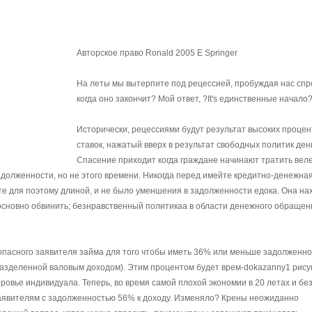
Авторское право Ronald 2005 Е Springer
На леты мы вытерпите под рецессией, пробуждая нас спр
когда оно закончит? Мой ответ, ?It's единственные начало
Исторически, рецессиями будут результат высоких проце
ставок, нажатый вверх в результат свободных политик день
Спасение приходит когда граждане начинают тратить вел
адолженности, но не этого времени. Никогда перед имейте кредитно-денежна
те для поэтому длиной, и не было уменшения в задолженности едока. Она на
основно обвинить; безнравственный политикаа в области денежного обращен
пасного заявителя займа для того чтобы иметь 36% или меньше задолженно
азделенной валовым доходом). Этим процентом будет врем-dokazanny1 рису
вье индивидуала. Теперь, во время самой плохой экономии в 20 летах и без
заявителям с задолженностью 56% к доходу. Изменяло? Крены неожиданно