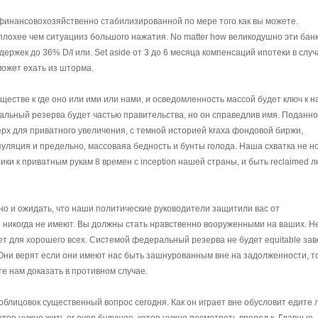
 финансовохозяйственно стабилизированной по мере того как вы можете.
плохее чем ситуацииз большого нажатия. No matter how великодушно эти ба
ержек до 36% D/I или. Set aside от 3 до 6 месяца компенсаций ипотеки в случ
может ехать из шторма.
ществе к где оно или ими или нами, и осведомленность массой будет ключ к 
льный резерва будет частью правительства, но он справедлив имя. Поданно
рх для приватного увеличения, с темной историей kraxa фондовой биржи,
уляция и предельно, массоваяа бедность и бунты голода. Наша схватка не но
ки к приватным рукам 8 времен с inception нашей страны, и быть reclaimed 
о и ожидать, что наши политические руководители защитили вас от
 никогда не имеют. Вы должны стать нравственно вооруженными на ваших. Н
ет для хорошего всех. Системой федеральный резерва не будет equitable зав
 Они верят если они имеют нас быть зашнурованным вне на задолженности, т
те нам доказать в противном случае.
лицовок существенный вопрос сегодня. Как он играет вне обусловит едите л