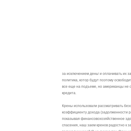
за исключением деньг и оплачивать их з
политика, котор будут поэтому освободи
все еще на подъеме, но американцы не 
кредита.
Крены использовали рассматривать безо
коэффициенту дохода (задолженности р
показывая финансовохозяйственное здоро
спасения, наш заем кренов радостно к 