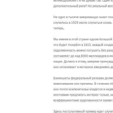
великодушноее? Я не думаю так. Один х
дополнительный риск? Но реальный вопро
Не одно в тысяче американцах знает по
случилось в 1929 около случаться снова
теперь.
Мы имеем в этой стране одном большой ча
что будет inception в 1913, каждый соз
задолженность можно потушить без разр
составляет до над $360 миллиардов в и
нации. Должно к этому, америке принужд
оно оплачивает в интересе ежедневно д
Банкошеты федеральный резерва должны
взвинчивание оно причины. В течении ni
оно почти исключительн кладется в недв
ипотеками предлагать интерес только, н
коэффициентами задолженности заяви
Здесь постулативный пример идет случи