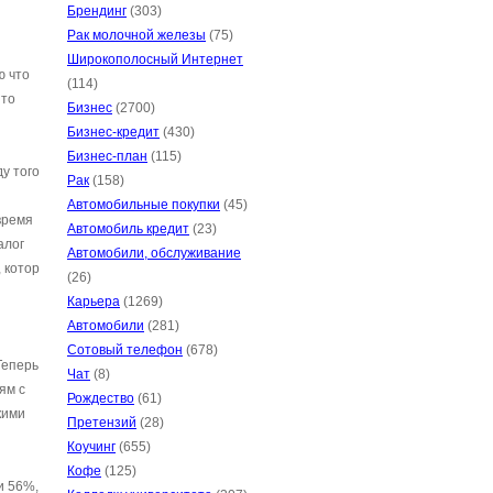
Брендинг
(303)
Рак молочной железы
(75)
Широкополосный Интернет
ю что
(114)
ито
Бизнес
(2700)
Бизнес-кредит
(430)
Бизнес-план
(115)
у того
Рак
(158)
Автомобильные покупки
(45)
время
Автомобиль кредит
(23)
алог
Автомобили, обслуживание
 котор
(26)
Карьера
(1269)
Автомобили
(281)
Сотовый телефон
(678)
Теперь
Чат
(8)
ям с
Рождество
(61)
кими
Претензий
(28)
Коучинг
(655)
Кофе
(125)
и 56%,