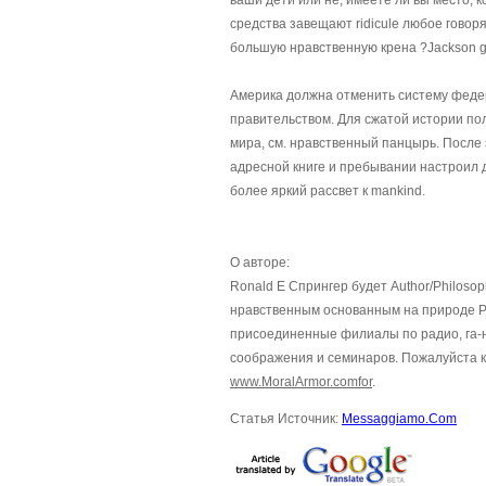
ваши дети или не, имеете ли вы место, к
средства завещают ridicule любое говор
большую нравственную крена ?Jackson 
Америка должна отменить систему феде
правительством. Для сжатой истории по
мира, см. нравственный панцырь. После 
адресной книге и пребывании настроил 
более яркий рассвет к mankind.
О авторе:
Ronald E Спрингер будет Author/Philoso
нравственным основанным на природе Ру
присоединенные филиалы по радио, га-н
соображения и семинаров. Пожалуйста 
www.MoralArmor.comfor
.
Статья Источник:
Messaggiamo.Com