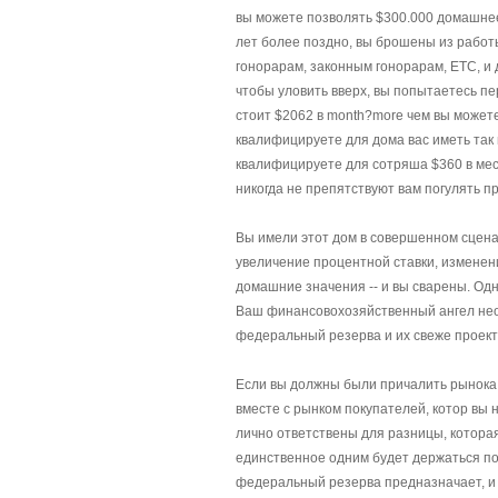
вы можете позволять $300.000 домашнее,
лет более поздно, вы брошены из работ
гонорарам, законным гонорарам, ETC, и 
чтобы уловить вверх, вы попытаетесь пе
стоит $2062 в month?more чем вы можете
квалифицируете для дома вас иметь так 
квалифицируете для сотряша $360 в мес
никогда не препятствуют вам погулять пр
Вы имели этот дом в совершенном сцена
увеличение процентной ставки, измене
домашние значения -- и вы сварены. Од
Ваш финансовохозяйственный ангел нео
федеральный резерва и их свеже проек
Если вы должны были причалить рынока 
вместе с рынком покупателей, котор вы 
лично ответствены для разницы, которая 
единственное одним будет держаться по
федеральный резерва предназначает, и 