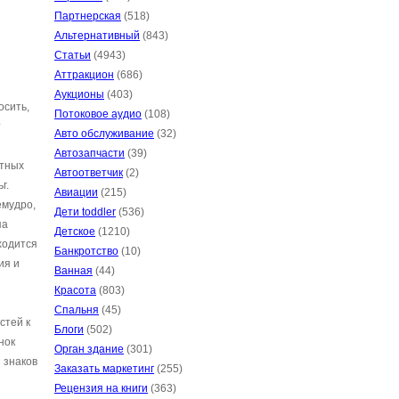
Партнерская
(518)
Альтернативный
(843)
Статьи
(4943)
Аттракцион
(686)
Аукционы
(403)
осить,
Потоковое аудио
(108)
?
Авто обслуживание
(32)
Автозапчасти
(39)
нтных
Автоответчик
(2)
г.
Авиации
(215)
емудро,
Дети toddler
(536)
яа
Детское
(1210)
ходится
Банкротство
(10)
ия и
Ванная
(44)
Красота
(803)
Спальня
(45)
стей к
Блоги
(502)
нок
Орган здание
(301)
 знаков
Заказать маркетинг
(255)
Рецензия на книги
(363)