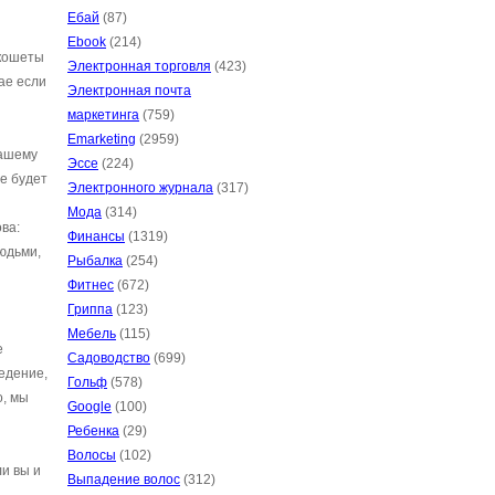
Ебай
(87)
Ebook
(214)
нкошеты
Электронная торговля
(423)
ае если
Электронная почта
маркетинга
(759)
Emarketing
(2959)
нашему
Эссе
(224)
е будет
Электронного журнала
(317)
Мода
(314)
ва:
Финансы
(1319)
людьми,
Рыбалка
(254)
Фитнес
(672)
Гриппа
(123)
Мебель
(115)
е
Садоводство
(699)
едение,
Гольф
(578)
о, мы
Google
(100)
Ребенка
(29)
Волосы
(102)
и вы и
Выпадение волос
(312)