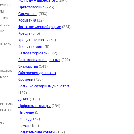
Колледж университета
(307)
емного
Приготовления
(226)
им
Copywriting
(553)
я того
Косметика
(22)
теперь
Фото письменной форме
(224)
 не
Кредит
(545)
Кредитные карты
(63)
ля воли
Кредит ремонт
(9)
Валюта торговли
(172)
Восстановление данных
(200)
Знакомства
(543)
отжатые
Облегчения долгового
 вас.
бремени
(725)
Больные сахарным диабетом
(127)
Диета
(1181)
теперь,
Цифровые камеры
(284)
но и вы
Ныряние
(5)
Развод
(157)
как
Домен
(156)
Водительские советы
(169)