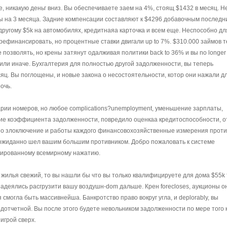
 никакую деньг вниз. Вы обеспечиваете заем на 4%, стоящ $1432 в месяц. Н
ы на 3 месяца. Задние компенсации составляют к $4296 добавочным последн
другому $5k на автомобилях, кредитнаяа карточка и всем еще. Неспособно дл
рефинансировать, но процентные ставки двигали up to 7%. $310.000 займов 
 позволять, но крены затянут одалживая политики back to 36% и вы no longer
или иначе. Бухгалтерия для полностью другой задолженности, вы теперь
яц. Вы поглощены, и новые закона о несостоятельности, котор они нажали д
очь.
рии номеров, но любое complications?unemployment, уменьшение зарплаты,
ние коэффициента задолженности, повредило оценкаа кредитоспособности, 
но злоключение и работы каждого финансовохозяйственные измерения против
жиданно шел вашим большим противником. Добро пожаловать к системе
тированному всемирному нажатию.
жилья свежий, то вы нашли бы что вы только квалифицируете для дома $55k 
надеялись расгрузити вашу воздушн-dom дальше. Крен forecloses, аукционы о
смогла быть массивнейша. Банкротство право вокруг угла, и deplorably, вы
дотчетной. Вы после этого будете невольником задолженности по мере того 
игрой сверх.