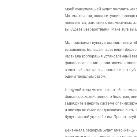
Моей консультацией будет получить как
Математически, наша ситуация гораздо 
появляются, pare вниз с ежемесячных изд
вы будете безработными. Make sure вы 
Мы приходим к пункту в американском об
выживанию. Большая часть верит федера
частнаяа корпорация установленный вве
финансовая паника, политическая манип
валютныйа контроль переключил от публи
одним прошлым разом.
Не думайте вы может сыграть беспомощн
финансовохозяйственного бедствия; они
задобрите в верить системе оптимизиру
и никогда не было предназначено быть.
будут никакой угрозой к им. Препятствуй
Денежнаяа реформа будет американцы об