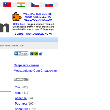
ля американцов
в
Отправьте статей
Messaggiamo.Com Справочник
Категории
Учет
(82)
Акне
(417)
Adsense
(34)
Реклама
(195)
Аэробика
(166)