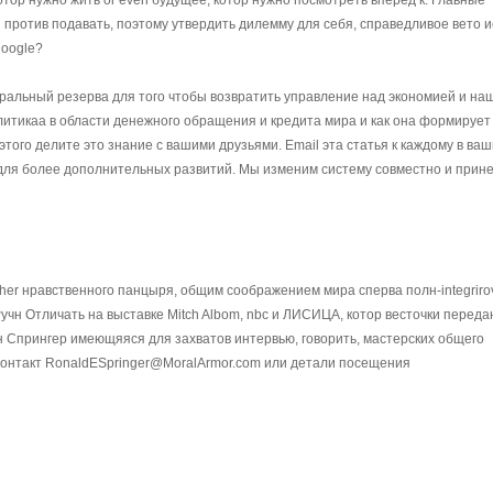
отор нужно жить or even будущее, котор нужно посмотреть вперед к. Главные
я против подавать, поэтому утвердить дилемму для себя, справедливое вето 
google?
ральный резерва для того чтобы возвратить управление над экономией и на
литикаа в области денежного обращения и кредита мира и как она формирует
этого делите это знание с вашими друзьями. Email эта статья к каждому в ваш
для более дополнительных развитий. Мы изменим систему совместно и прин
pher нравственного панцыря, общим соображением мира сперва полн-integrir
чн Отличать на выставке Mitch Albom, nbc и ЛИСИЦА, котор весточки переда
 Спрингер имеющяяся для захватов интервью, говорить, мастерских общего
контакт RonaldESpringer@MoralArmor.com или детали
посещения