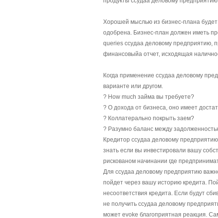
продукты ссудаа деловому предприятию,
Хорошей мыслью из бизнес-плана будет 
одобрена. Бизнес-план должен иметь прое
queries ссудаа деловому предприятию, 
финансовыйа отчет, исходящая наличнос
Когда применение ссудаа деловому предп
варианте или другом.
? How much займа вы требуете?
? О дохода от бизнеса, оно имеет дост
? Коллатерально покрыть заем?
? Разумно баланс между задолженность
Кредитор ссудаа деловому предприятию
знать если вы инвестировали вашу собст
рискованом начинании где предпринимат
Для ссудаа деловому предприятию важно
пойдет через вашу историю кредита. По
несоответствия кредита. Если будут сбив
не получить ссудаа деловому предприят
может evoke благоприятная реакция. Сам