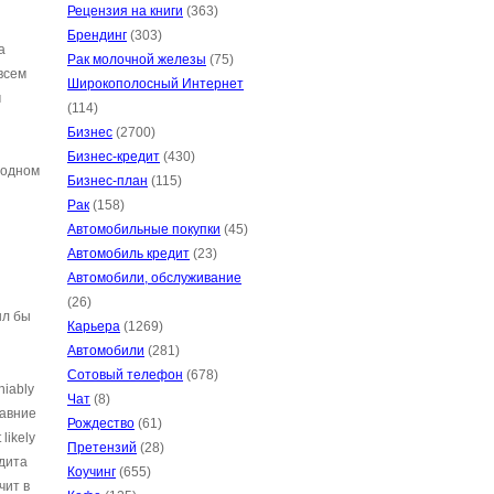
Рецензия на книги
(363)
Брендинг
(303)
а
Рак молочной железы
(75)
всем
Широкополосный Интернет
м
(114)
Бизнес
(2700)
Бизнес-кредит
(430)
 одном
Бизнес-план
(115)
Рак
(158)
Автомобильные покупки
(45)
Автомобиль кредит
(23)
Автомобили, обслуживание
(26)
ыл бы
Карьера
(1269)
Автомобили
(281)
Сотовый телефон
(678)
iably
Чат
(8)
давние
Рождество
(61)
likely
Претензий
(28)
дита
Коучинг
(655)
чит в