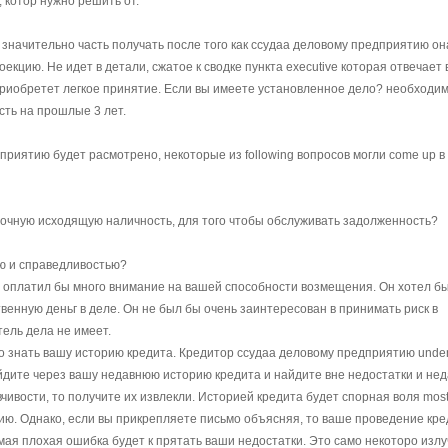
 котор нужно решить от.
значительно часть получать после того как ссудаа деловому предприятию он
кцию. Не идет в детали, сжатое к сводке пункта executive которая отвечает 
приобретет легкое принятие. Если вы имеете установленное дело? необходи
ть на прошлые 3 лет.
риятию будет расмотрено, некоторые из following вопросов могли come up в
аточную исходящую наличность, для того чтобы обслуживать задолженность?
ю и справедливостью?
 оплатил бы много внимание на вашей способности возмещения. Он хотел б
венную деньг в деле. Он не был бы очень заинтересован в принимать риск в
ель дела не имеет.
 знать вашу историю кредита. Кредитор ссудаа деловому предприятию unden
йдите через вашу недавнюю историю кредита и найдите вне недостатки и не
чивости, то получите их извлекли. Историей кредита будет спорная воля most 
ию. Однако, если вы прикрепляете письмо объясняя, то ваше проведение кре
ая плохая ошибка будет к прятать ваши недостатки. Это само некоторо излу