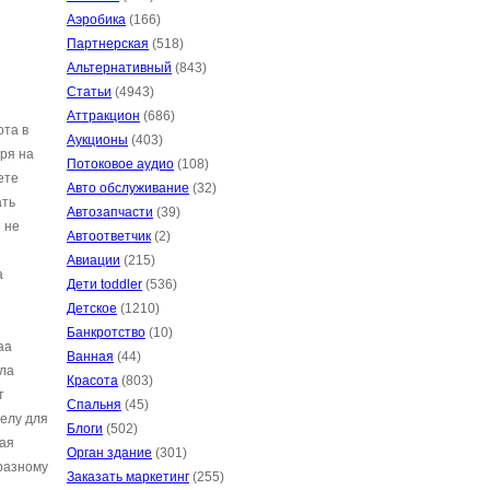
Аэробика
(166)
Партнерская
(518)
Альтернативный
(843)
Статьи
(4943)
Аттракцион
(686)
ота в
Аукционы
(403)
ря на
Потоковое аудио
(108)
ете
Авто обслуживание
(32)
ать
Автозапчасти
(39)
 не
Автоответчик
(2)
Авиации
(215)
а
Дети toddler
(536)
Детское
(1210)
Банкротство
(10)
аа
Ванная
(44)
ела
Красота
(803)
т
Спальня
(45)
елу для
Блоги
(502)
вая
Орган здание
(301)
-разному
Заказать маркетинг
(255)