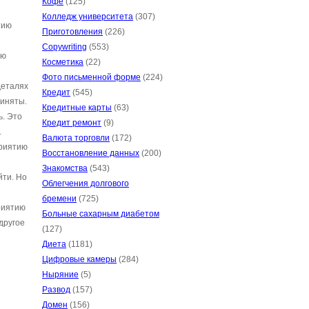
Кофе
(125)
Колледж университета
(307)
тию
Приготовления
(226)
Copywriting
(553)
ию
Косметика
(22)
Фото письменной форме
(224)
деталях
Кредит
(545)
риняты.
Кредитные карты
(63)
ь. Это
Кредит ремонт
(9)
.
Валюта торговли
(172)
приятию
Восстановление данных
(200)
Знакомства
(543)
йти. Но
Облегчения долгового
бремени
(725)
риятию
Больные сахарным диабетом
другое
(127)
Диета
(1181)
Цифровые камеры
(284)
Ныряние
(5)
Развод
(157)
Домен
(156)