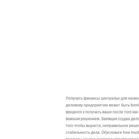
Получать финансы центральн для начина
деловому предприятию может быть formi
вредного к получать ваши после того ка
важным решением. Заемщик ссудаа дело
того чтобы вырасти, неправильное реш
стабильность дела. Обусловьте how muc