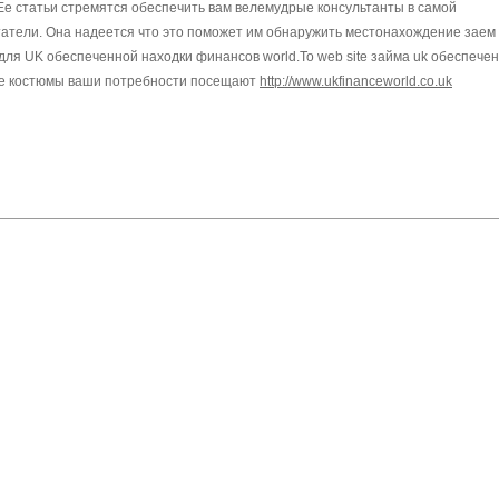
 Ее статьи стремятся обеспечить вам велемудрые консультанты в самой
 читатели. Она надеется что это поможет им обнаружить местонахождение заем
для UK обеспеченной находки финансов world.To web site займа uk обеспече
ие костюмы ваши потребности посещают
http://www.ukfinanceworld.co.uk