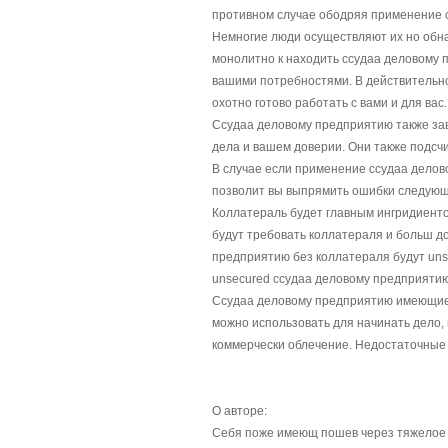
противном случае ободряя применение 
Немногие люди осуществляют их но обн
монолитно к находить ссудаа деловому 
вашими потребностями. В действительно
охотно готово работать с вами и для вас.
Ссудаа деловому предприятию также зав
дела и вашем доверии. Они также подсч
В случае если применение ссудаа делов
позволит вы выпрямить ошибки следующе
Коллатераль будет главным ингридиент
будут требовать коллатераля и больш д
предприятию без коллатераля будут uns
unsecured ссудаа деловому предприяти
Ссудаа деловому предприятию имеющие
можно использовать для начинать дело,
коммерчески облечение. Недостаточные 
О авторе:
Себя поже имеющ пошев через тяжелое 