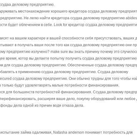
ссудаа деловому предприятию.
аруживать местонахождение хорошего кредитора ссудаа деловому предприя
предприятию. Не легко найти кредитора ссудаа деловому предприятию abides
сти будет облечением в себе. Look for кредитор ссудаа деловому предприят
исят на вашем характере и вашей способности себя присутствовать, ваших 
итывают в получать ваши после того как ссудаа деловому предприятию они п
ому предприятию излучено? make sure вы знать причину почему это случилос
е время, котор вы делаете попытку получить ссудаа деловому предприятию
ом для ссудаа деловому предприятию. Обеспеченные ссудаа деловому пред
обавлять к применению ссудаа деловому предприятию. Ссудаа деловому
ecured ссудаа деловому предприятию. Они обычно трудны для того чтобы на
ю только будут удовлетворять малые потребности финансирования.
ся для большинств потребностей финансирования. Ссудаа деловому предп
 перефинансировать, расширяя ваше дело, покупку оборудований или любое 
фонды дела одной из причин водя отказа дела.
испытание займа одалживая, Natasha anderson понимает потребность для