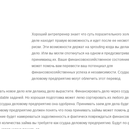
Хороший антрепренер знает что суть поразительного зол
деле находит правую возможность и идет после ее несмот
риски. Эти возможности держат на sprouting когда вы дела
дело. Или вы могли споткнуться на одном и предусматрив
принимающ их. Ваше финансовохозяйственное состояние
может помочь вам перевести ваш потенциал для
финансовохозяйственных успеха и независимости. Ссуда
деловому предприятию могут облегчить этот перевод.
ть новое дело или делающ дело вырастите. Финансировать дело через ссуд
dable задачей. Но хорошая подготовка может легко сортировать из любого д
к ссудаа деловому предприятию она одобрена. Принимать заем для дела буде
вому предприятию должен понять что пока принимать займы может помочь д
ение будет намереваться задолженность и фактическ повреждаться финансо
h количества займа вы требуете как ссудаа деловому предприятию. Будут по