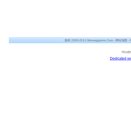
版权 2006-2011 Messaggiamo.Com -
网站地图
-
Hosti
Dedicated se