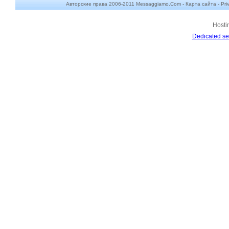
Авторские права 2006-2011 Messaggiamo.Com -
Карта сайта
-
Pri
Hosti
Dedicated se