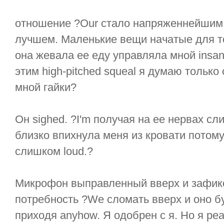
отношение ?Our стало напряженнейшим 
лучшем. Маленькие вещи начатые для тог
она жевала ее еду управляла мной insane
этим high-pitched squeal я думаю только 
мной гайки?
Он sighed. ?I'm получая на ее нервах с
близко впихнула меня из кровати потому
слишком loud.?
Микрофон выправленный вверх и зафикс
потребность ?We сломать вверх и оно 
приходя anyhow. Я одобрен с я. Но я ре