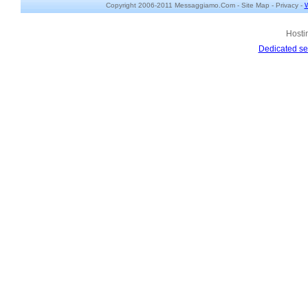
Copyright 2006-2011 Messaggiamo.Com -
Site Map
-
Privacy
-
W
Hosti
Dedicated se